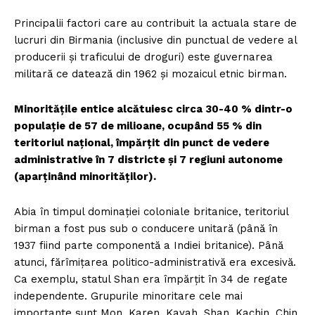
Principalii factori care au contribuit la actuala stare de
lucruri din Birmania (inclusive din punctual de vedere al
producerii şi traficului de droguri) este guvernarea
militară ce datează din 1962 şi mozaicul etnic birman.
Minorităţile entice alcătuiesc circa 30-40 % dintr-o
populaţie de 57 de milioane, ocupând 55 % din
teritoriul naţional, împărţit din punct de vedere
administrative în 7 districte şi 7 regiuni autonome
(aparţinând minorităţilor).
Abia în timpul dominaţiei coloniale britanice, teritoriul
birman a fost pus sub o conducere unitară (până în
1937 fiind parte componentă a Indiei britanice). Până
atunci, fărîmiţarea politico-administrativă era excesivă.
Ca exemplu, statul Shan era împărţit în 34 de regate
independente. Grupurile minoritare cele mai
importante sunt Mon, Karen, Kayah, Shan, Kachin, Chin