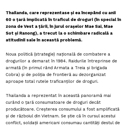
Thailanda, care reprezentase şi ea începând cu anii
60 o ţară implicată în traficul de droguri (în special în
zona de Vest a ţării, în jurul oraşelor Mae Sai, Mae
Sot şi Ranong), a trecut la o schimbare radicală a
atitudinii sale în această problemă.
Noua politică (strategie) naţională de combatere a
drogurilor a demarat în 1984. Raidurile întreprinse de
armată (în primul rând Armata a Treia şi brigada
Cobra) şi de poliţia de frontieră au dezorganizat
aproape total rutele traficanţilor de droguri.
Thailanda a reprezentat în această panoramă mai
curând o ţară consumatoare de droguri decât
producătoare. Creşterea consumului a fost amplificată
şi de războiul din Vietnam. Se ştie că în cursul acestui
conflict, soldaţii americani consumau cantităţi destul de
Un proiect