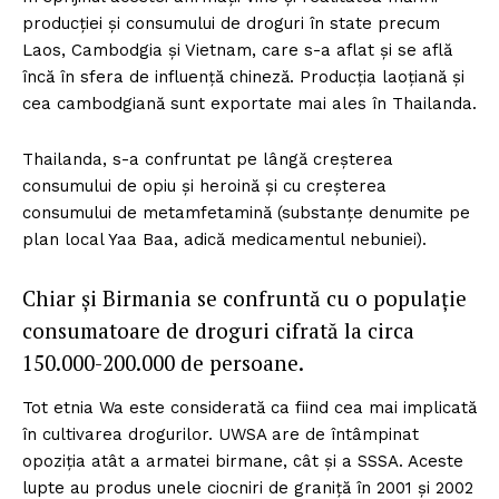
producţiei şi consumului de droguri în state precum
Laos, Cambodgia şi Vietnam, care s-a aflat şi se află
încă în sfera de influenţă chineză. Producţia laoţiană şi
cea cambodgiană sunt exportate mai ales în Thailanda.
Thailanda, s-a confruntat pe lângă creşterea
consumului de opiu şi heroină şi cu creşterea
consumului de metamfetamină (substanţe denumite pe
plan local Yaa Baa, adică medicamentul nebuniei).
Chiar şi Birmania se confruntă cu o populaţie
consumatoare de droguri cifrată la circa
150.000-200.000 de persoane.
Tot etnia Wa este considerată ca fiind cea mai implicată
în cultivarea drogurilor. UWSA are de întâmpinat
opoziţia atât a armatei birmane, cât şi a SSSA. Aceste
lupte au produs unele ciocniri de graniţă în 2001 şi 2002