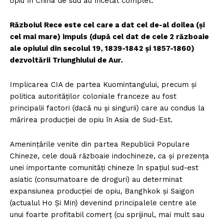
opiu în China de sud au încetat complet.
Războiul Rece este cel care a dat cel de-al doilea (şi
cel mai mare) impuls (după cel dat de cele 2 războaie
ale opiului din secolul 19, 1839-1842 şi 1857-1860)
dezvoltării Triunghiului de Aur.
Implicarea CIA de partea Kuomintangului, precum şi
politica autorităţilor coloniale franceze au fost
principalii factori (dacă nu şi singurii) care au condus la
mărirea producţiei de opiu în Asia de Sud-Est.
Ameninţările venite din partea Republicii Populare
Chineze, cele două războaie indochineze, ca şi prezenţa
unei importante comunităţi chineze în spaţiul sud-est
asiatic (consumatoare de droguri) au determinat
expansiunea producţiei de opiu, Banghkok şi Saigon
(actualul Ho Şi Min) devenind principalele centre ale
unui foarte profitabil comerţ (cu sprijinul, mai mult sau