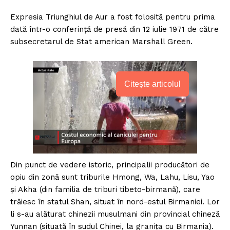
Expresia Triunghiul de Aur a fost folosită pentru prima
dată într-o conferinţă de presă din 12 iulie 1971 de către
subsecretarul de Stat american Marshall Green.
Citește articolul
Din punct de vedere istoric, principalii producători de
opiu din zonă sunt triburile Hmong, Wa, Lahu, Lisu, Yao
şi Akha (din familia de triburi tibeto-birmană), care
trăiesc în statul Shan, situat în nord-estul Birmaniei. Lor
li s-au alăturat chinezii musulmani din provincial chineză
Yunnan (situată în sudul Chinei, la graniţa cu Birmania).