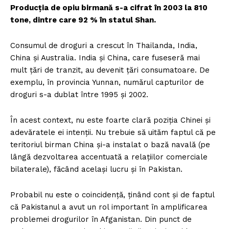
Producţia de opiu birmană s-a cifrat în 2003 la 810
tone, dintre care 92 % în statul Shan.
Consumul de droguri a crescut în Thailanda, India,
China şi Australia. India şi China, care fuseseră mai
mult ţări de tranzit, au devenit ţări consumatoare. De
exemplu, în provincia Yunnan, numărul capturilor de
droguri s-a dublat între 1995 şi 2002.
În acest context, nu este foarte clară poziţia Chinei şi
adevăratele ei intenţii. Nu trebuie să uităm faptul că pe
teritoriul birman China şi-a instalat o bază navală (pe
lângă dezvoltarea accentuată a relaţiilor comerciale
bilaterale), făcând acelaşi lucru şi în Pakistan.
Probabil nu este o coincidenţă, ţinând cont şi de faptul
că Pakistanul a avut un rol important în amplificarea
problemei drogurilor în Afganistan. Din punct de