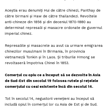
Aceştia erau denumiţi Hui de către chinezi, Panthay de
către birmani şi Haw de către thailandezi. Revoltele
anti-chineze din 1856 şi din deceniul 1870-1880 au
determinat represalii şi masacre ordonate de guvernul
imperial chinez.
Represaliile şi masacrele au avut ca urmare emigrarea
chinezilor musulmani în Birmania, în provincia
vietnameză Tonkin şi în Laos. Şi triburile Hmong se
revoltaseră împotriva Chinei în 1853.
Comerţul cu opiu ce a început să se dezvolte în Asia
de Sud-Est din secolul 19 folosea rutele şi reţelele
comerţului cu ceai existente încă din secolul 14.
Tot în secolul 14, negustorii veneţieni au început să
includă opiul în comerţul lor cu Asia de Est şi de Sud.