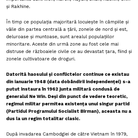
şi Rakhine.
În timp ce populaţia majoritară locuieşte în câmpiile şi
văile din partea centrală a ţării, zonele de nord şi est,
deluroase şi muntoase, sunt arealul populaţiilor
minoritare. Aceste din urmă zone au fost cele mai
distruse de războaiele civile ce au devastat ţara, fiind şi
zonele cultivatoare de droguri.
Datorită haosului şi conflictelor continue ce existau
din ianuarie 1948 (data dobândirii independenţei) s-a
putut instaura în 1962 junta militară condusă de
generalul Ne Win. Deşi din punct de vedere teoretic,
regimul militar permitea existenţa unui singur partid
(Partidul Programului Socialist Birman), aceasta nu a
dus la un regim totalitar clasic.
După invadarea Cambodgiei de către Vietnam în 1979,