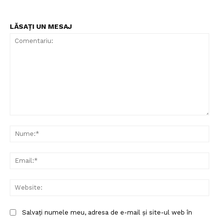
LĂSAȚI UN MESAJ
Comentariu:
Nu
Ema
Web
Salvați numele meu, adresa de e-mail și site-ul web în