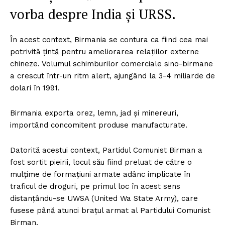
vorba despre India şi URSS.
În acest context, Birmania se contura ca fiind cea mai
potrivită ţintă pentru ameliorarea relaţiilor externe
chineze. Volumul schimburilor comerciale sino-birmane
a crescut într-un ritm alert, ajungând la 3-4 miliarde de
dolari în 1991.
Birmania exporta orez, lemn, jad şi minereuri,
importând concomitent produse manufacturate.
Datorită acestui context, Partidul Comunist Birman a
fost sortit pieirii, locul său fiind preluat de către o
mulţime de formaţiuni armate adânc implicate în
traficul de droguri, pe primul loc în acest sens
distanţându-se UWSA (United Wa State Army), care
fusese până atunci braţul armat al Partidului Comunist
Birman.