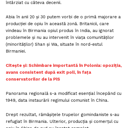
întârziat cu câteva decenii.
Abia în anii 20 şi 30 putem vorbi de o primă majorare a
producţiei de opiu în această zonă. Britanicii, care
vindeau în Birmania opiul produs în India, au ignorat
problemele şi nu au intervenit în viaţa comunităţilor
(minorităţilor) Shan şi Wa, situate în nord-estul
Birmaniei.
Citește și: Schimbare importantă în Polonia: opoziția,
avans consistent după exit poll, în fața
conservatorilor de la PiS
Panorama regională s-a modificat esenţial începând cu
1949, data instaurării regimului comunist în China.
Drept rezultat, rămăşiţele trupelor gomindaniste s-au
refugiat în Birmania. Ulterior, producţia şi comerţul cu