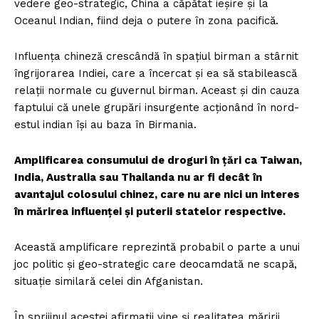
vedere geo-strategic, China a căpătat ieşire şi la
Oceanul Indian, fiind deja o putere în zona pacifică.
Influenţa chineză crescândă în spaţiul birman a stârnit
îngrijorarea Indiei, care a încercat şi ea să stabilească
relaţii normale cu guvernul birman. Aceast şi din cauza
faptului că unele grupări insurgente acţionând în nord-
estul indian îşi au baza în Birmania.
Amplificarea consumului de droguri în ţări ca Taiwan,
India, Australia sau Thailanda nu ar fi decât în
avantajul colosului chinez, care nu are nici un interes
în mărirea influenţei şi puterii statelor respective.
Această amplificare reprezintă probabil o parte a unui
joc politic şi geo-strategic care deocamdată ne scapă,
situaţie similară celei din Afganistan.
În sprijinul acestei afirmaţii vine şi realitatea măririi