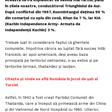
Aceasta nu l-a împiedicat să devină mai târziu, până
în zilele noastre, conducătorul Triunghiului de Aur.
După conflictul din 1967, Kuomintangul deţinea 90 %
din comerţul cu opiu din zonă, Khun Sa 7 %, iar KIA
(Kachin Independence Army- Armata de
Independenţă Kachin) 3 %.
Trebuie luat în considerare faptul că gherilele
comuniste, împotriva cărora au luptat fără succes întâi
francezii, iar apoi americanii, deşi aveau baza
principală pe teritoriul vietnamez, s-au extins şi pe
teritoriile birman, thailandez şi laoţian.
Citește și: Unde se află România în jocul de șah al
Turciei
Astfel, în 1942 a fost creat Partidul Comunist din
Thailanda, care a început să primească arme din China
şi din Vietnsmul de Nord începând cu 1960. Ulterior,