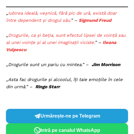
„
Iubirea ideală, veşnică, fără pic de ură, există doar
între dependent şi drogul său.
” –
Sigmund Freud
„
Drogurile, ca şi beţia, sunt efectul lipsei de voinţă sau
al unei voinţe şi al unei imaginaţii viciate.
” –
Ileana
Vulpescu
„Drogurile sunt un pariu cu mintea.” –
Jim Morrison
„Asta fac drogurile și alcoolul, îți taie emoțiile în cele
din urmă.” –
Ringo Starr
Urmărește-ne pe Telegram
Intră pe canalul WhatsApp