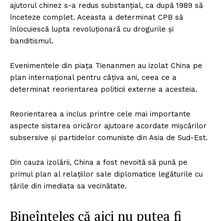
ajutorul chinez s-a redus substanţial, ca după 1989 să
înceteze complet. Aceasta a determinat CPB să
înlocuiescă lupta revoluţionară cu drogurile şi
banditismul.
Evenimentele din piaţa Tienanmen au izolat China pe
plan internaţional pentru câţiva ani, ceea ce a
determinat reorientarea politicii externe a acesteia.
Reorientarea a inclus printre cele mai importante
aspecte sistarea oricăror ajutoare acordate mişcărilor
subsersive şi partidelor comuniste din Asia de Sud-Est.
Din cauza izolării, China a fost nevoită să pună pe
primul plan al relaţiilor sale diplomatice legăturile cu
ţările din imediata sa vecinătate.
Bineînţeles că aici nu putea fi