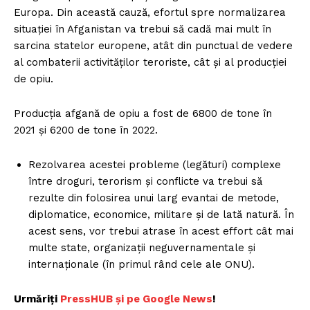
Europa. Din această cauză, efortul spre normalizarea
situaţiei în Afganistan va trebui să cadă mai mult în
sarcina statelor europene, atât din punctual de vedere
al combaterii activităţilor teroriste, cât şi al producţiei
de opiu.
Producția afgană de opiu a fost de 6800 de tone în
2021 și 6200 de tone în 2022.
Rezolvarea acestei probleme (legături) complexe
între droguri, terorism şi conflicte va trebui să
rezulte din folosirea unui larg evantai de metode,
diplomatice, economice, militare şi de lată natură. În
acest sens, vor trebui atrase în acest effort cât mai
multe state, organizaţii neguvernamentale şi
internaţionale (în primul rând cele ale ONU).
Urmăriți
PressHUB și pe Google News
!