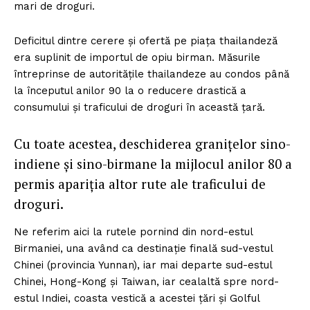
mari de droguri.
FREEDOM HOUSE ROMÂNIA
Deficitul dintre cerere şi ofertă pe piaţa thailandeză
era suplinit de importul de opiu birman. Măsurile
întreprinse de autorităţile thailandeze au condos până
PRESShub
la începutul anilor 90 la o reducere drastică a
consumului şi traficului de droguri în această ţară.
Despre noi / Echipa
Cu toate acestea, deschiderea graniţelor sino-
Proiecte editoriale
indiene şi sino-birmane la mijlocul anilor 80 a
Rețea
permis apariţia altor rute ale traficului de
Contact
droguri.
Ne referim aici la rutele pornind din nord-estul
Birmaniei, una având ca destinaţie finală sud-vestul
Chinei (provincia Yunnan), iar mai departe sud-estul
Chinei, Hong-Kong şi Taiwan, iar cealaltă spre nord-
estul Indiei, coasta vestică a acestei ţări şi Golful