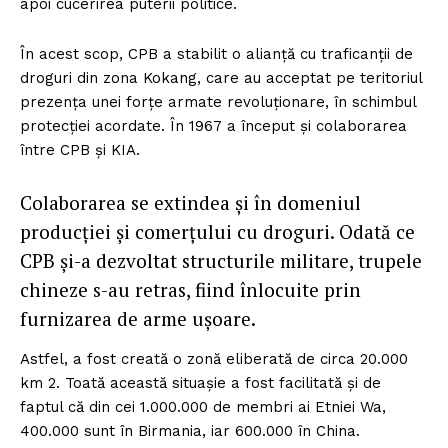
apoi cucerirea puterii politice.
În acest scop, CPB a stabilit o alianţă cu traficanţii de
droguri din zona Kokang, care au acceptat pe teritoriul
prezenţa unei forţe armate revoluţionare, în schimbul
protecţiei acordate. În 1967 a început şi colaborarea
între CPB şi KIA.
Colaborarea se extindea şi în domeniul
producţiei şi comerţului cu droguri. Odată ce
CPB şi-a dezvoltat structurile militare, trupele
chineze s-au retras, fiind înlocuite prin
furnizarea de arme uşoare.
Astfel, a fost creată o zonă eliberată de circa 20.000
km 2. Toată această situaşie a fost facilitată şi de
faptul că din cei 1.000.000 de membri ai Etniei Wa,
400.000 sunt în Birmania, iar 600.000 în China.