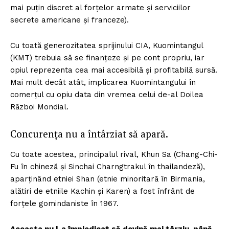
mai puţin discret al forţelor armate şi serviciilor
secrete americane şi franceze).
Cu toată generozitatea sprijinului CIA, Kuomintangul
(KMT) trebuia să se finanţeze şi pe cont propriu, iar
opiul reprezenta cea mai accesibilă şi profitabilă sursă.
Mai mult decât atât, implicarea Kuomintangului în
comerţul cu opiu data din vremea celui de-al Doilea
Război Mondial.
Concurenţa nu a întârziat să apară.
Cu toate acestea, principalul rival, Khun Sa (Chang-Chi-
Fu în chineză şi Sinchai Charngtrakul în thailandeză),
aparţinând etniei Shan (etnie minoritară în Birmania,
alătiri de etniile Kachin şi Karen) a fost înfrânt de
forţele gomindaniste în 1967.