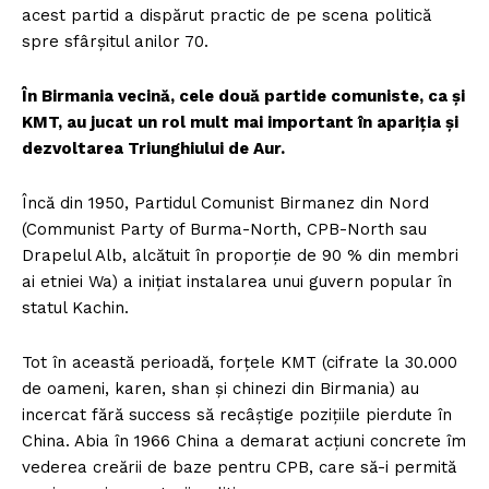
acest partid a dispărut practic de pe scena politică
spre sfârşitul anilor 70.
În Birmania vecină, cele două partide comuniste, ca şi
KMT, au jucat un rol mult mai important în apariţia şi
dezvoltarea Triunghiului de Aur.
Încă din 1950, Partidul Comunist Birmanez din Nord
(Communist Party of Burma-North, CPB-North sau
Drapelul Alb, alcătuit în proporţie de 90 % din membri
ai etniei Wa) a iniţiat instalarea unui guvern popular în
statul Kachin.
Tot în această perioadă, forţele KMT (cifrate la 30.000
de oameni, karen, shan şi chinezi din Birmania) au
incercat fără success să recâştige poziţiile pierdute în
China. Abia în 1966 China a demarat acţiuni concrete îm
vederea creării de baze pentru CPB, care să-i permită