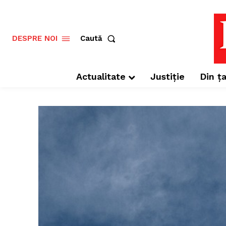
Caută
DESPRE NOI
Actualitate
Justiție
Din ța