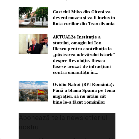
Castelul Miko din Olteni va
deveni muzeu şi va fi inclus în
Ruta curiilor din Transilvania
AKTUAL24 Instituție a
statului, omagiu lui Ion
Iliescu pentru contribuția la
„păstrarea adevărului istoric”
despre Revoluție. Iliescu
fusese acuzat de infracțiuni
contra umanității în...
Ovidiu Nahoi (RFI România):
Până a blama Spania pe tema
migrației, să nu uităm cât
bine le-a făcut românilor
Abonează-te la newsletter-ul
nostru
.