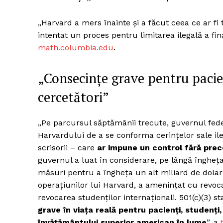
„Harvard a mers înainte și a făcut ceea ce ar fi
intentat un proces pentru limitarea ilegală a fi
math.columbia.edu
.
„Consecințe grave pentru pacien
cercetători”
„Pe parcursul săptămânii trecute, guvernul fede
Harvardului de a se conforma cerințelor sale ile
scrisorii – care
ar impune un control fără prec
guvernul a luat în considerare, pe lângă înghețare
măsuri pentru a îngheța un alt miliard de dolari
operațiunilor lui Harvard, a amenințat cu revoca
revocarea studenților internaționali. 501(c)(3) st
grave în viața reală pentru pacienți, studenți,
învățământului superior american în lume
”, a