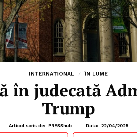
INTERNAȚIONAL
ÎN LUME
ă în judecată Adm
Trump
PRESShub
Articol scris de:
PRESShub
Data:
22/04/2025
Despre noi / Echipa