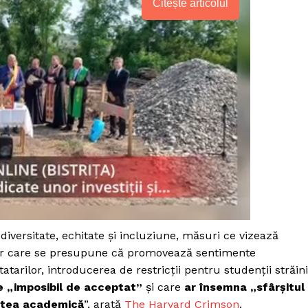
Citește articolul
diversitate, echitate și incluziune, măsuri ce vizează
lor care se presupune că promovează sentimente
atarilor, introducerea de restricții pentru studenții străini
e „imposibil de acceptat”
și care
ar însemna „sfârșitul
tatea academică
”, arată
The Harvard Crimson
.