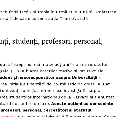
 trebuit să facă Columbia în urmă cu o lună și jumătate: a
nanțării de către administrația Trump”, arată
ți, studenți, profesori, personal,
ral a întreprins mai multe acțiuni în urma refuzului
gale. (… ) Dublarea cererilor masive și intruzive ale
edent și necorespunzător asupra Universității
–
a inițială a finanțării de 2,2 miliarde de dolari, a luat
 subvenții, a inițiat numeroase investigații asupra
rea studenților internaționali de la Harvard și a anunțat
atutul de scutire de taxe.
Aceste acțiuni au consecințe
 profesori, personal, cercetători și statutul
transmis
președintele Universității Harvard, Alan M. Garber