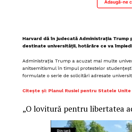
Adaugă-ne ca
Un pro
FREEDOM
Harvard dă în judecată Administrația Trump p
ROMÂ
destinate universității, hotărâre ce va împied
Administrația Trump a acuzat mai multe universit
anitsemitismul în timpul protestelor studențești
formulate o serie de solicitări adresate universit
Citește și:
Planul Rusiei pentru Statele Unite
„O lovitură pentru libertatea 