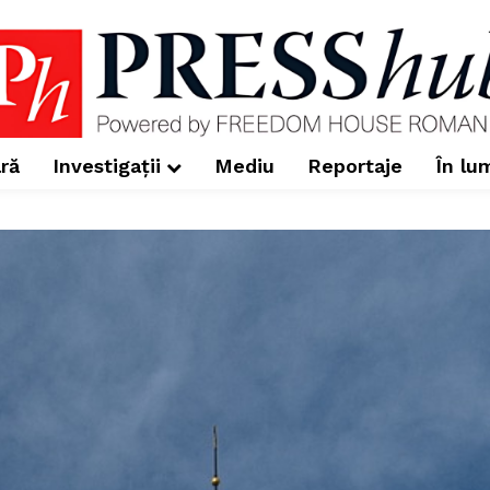
ră
Investigații
Mediu
Reportaje
În lu