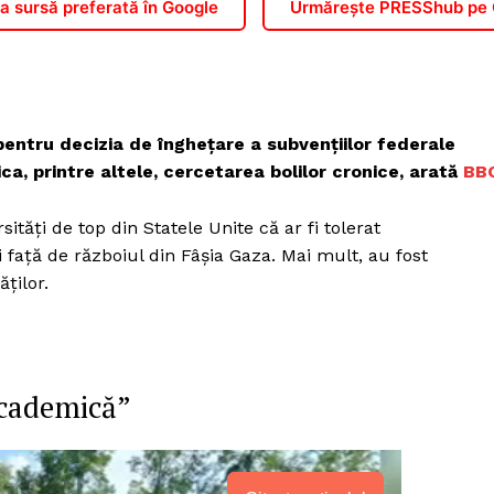
 sursă preferată în Google
Urmărește PRESShub pe
Proiecte editoriale
Rețea
Contact
iect
 HOUSE
entru decizia de înghețare a subvențiilor federale
NIA
ica, printre altele, cercetarea bolilor cronice, arată
BB
ăți de top din Statele Unite că ar fi tolerat
 față de războiul din Fâșia Gaza. Mai mult, au fost
ăților.
academică”