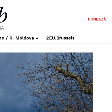
DONEAZĂ
me / R. Moldova
2EU.Brussels