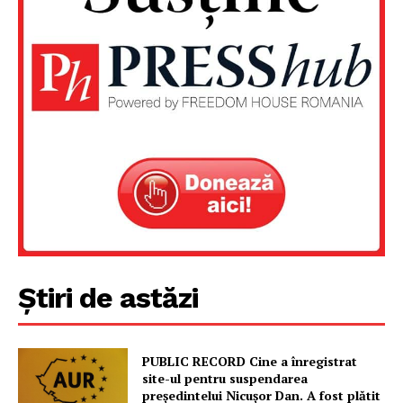
Un proiect
FREEDOM HOUSE ROMÂNIA
PRESShub
Despre noi / Echipa
Știri de astăzi
Proiecte editoriale
Rețea
Contact
PUBLIC RECORD Cine a înregistrat
site-ul pentru suspendarea
președintelui Nicușor Dan. A fost plătit