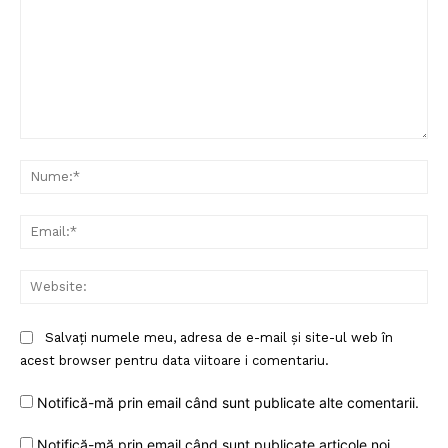
Comentariu:
Nu
Ema
Web
Salvați numele meu, adresa de e-mail și site-ul web în
acest browser pentru data viitoare i comentariu.
Notifică-mă prin email când sunt publicate alte comentarii.
Notifică-mă prin email când sunt publicate articole noi.