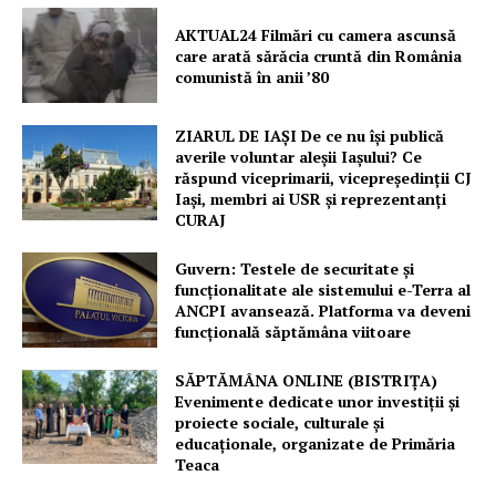
AKTUAL24 Filmări cu camera ascunsă
care arată sărăcia cruntă din România
comunistă în anii ’80
ZIARUL DE IAȘI De ce nu își publică
averile voluntar aleșii Iașului? Ce
răspund viceprimarii, vicepreședinții CJ
Iași, membri ai USR și reprezentanți
CURAJ
Guvern: Testele de securitate și
funcționalitate ale sistemului e-Terra al
ANCPI avansează. Platforma va deveni
funcțională săptămâna viitoare
Un proiect
SĂPTĂMÂNA ONLINE (BISTRIȚA)
FREEDOM HOUSE ROMÂNIA
Evenimente dedicate unor investiții și
proiecte sociale, culturale și
educaționale, organizate de Primăria
Teaca