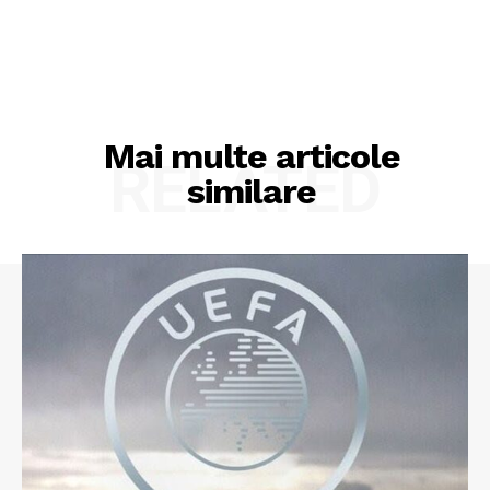
PRESShub
Despre noi / Echipa
Proiecte editoriale
Rețea
Mai multe articole
RELATED
Contact
similare