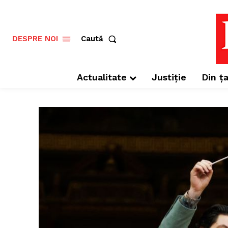
Caută
DESPRE NOI
Actualitate
Justiție
Din ța