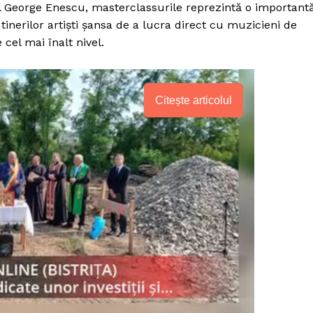
l George Enescu, masterclassurile reprezintă o important
inerilor artiști șansa de a lucra direct cu muzicieni de
 cel mai înalt nivel.
Citește articolul
PRESShub
Despre noi / Echipa