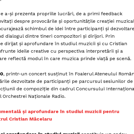
de a-și prezenta propriile lucrări, de a primi feedback
nvitați despre provocările și oportunitățile creației muzica
curajează schimbul de idei între participanți și dezvoltar
d dialogul dintre tineri compozitori și dirijori. Prin
e dirijat și aprofundare în studiul muzicii și cu Cristian
frunte ideile creative cu perspectiva interpretării și a
care reflectă modul în care muzica prinde viață pe scenă.
30
, printr-un concert susținut în Foaierul Ateneului Româ
rările dezvoltate de participanți pe parcursul sesiunilor de
ecțiunii de compoziție din cadrul Concursului Internaționa
l Orchestrei Naționale Radio.
umentală și aprofundare în studiul muzicii pentru
trul Cristian Măcelaru