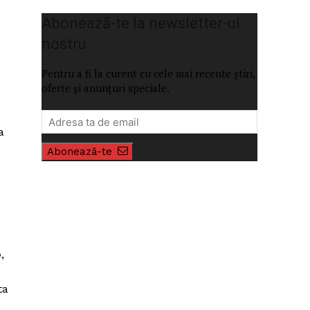
Abonează-te la newsletter-ul
nostru
Pentru a fi la curent cu cele mai recente știri,
oferte și anunțuri speciale.
a
Abonează-te
e
,
ta