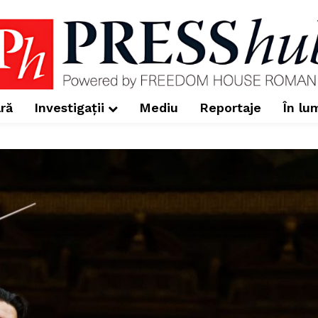
ră
Investigații
Mediu
Reportaje
În lu