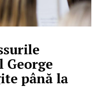
ssurile
l George
ite până la