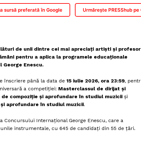
 sursă preferată în Google
Urmărește PRESShub pe
ături de unii dintre cei mai apreciați artiști și profesor
tămâni pentru a aplica la programele educaționale
al George Enescu.
e înscriere până la data de
15 iulie 2026, ora 23:59
, pent
aniversară a competiției:
Masterclassul de dirijat și
 de compoziție și aprofundare în studiul muzicii
și
și aprofundare în studiul muzicii
.
 a Concursului Internațional George Enescu, care a
iunile instrumentale, cu 645 de candidați din 55 de țări.