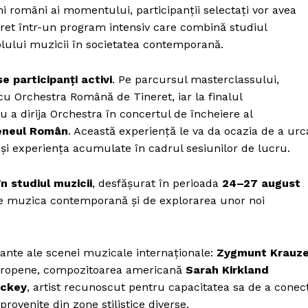
i români ai momentului, participanții selectați vor avea
et într-un program intensiv care combină studiul
 rolului muzicii în societatea contemporană.
e participanți activi
. Pe parcursul masterclassului,
 cu Orchestra Română de Tineret, iar la finalul
ru a dirija Orchestra în concertul de încheiere al
eneul Român
. Această experiență le va da ocazia de a urc
 și experiența acumulate în cadrul sesiunilor de lucru.
n studiul muzicii
, desfășurat în perioada
24–27 august
ți de muzica contemporană și de explorarea unor noi
rcante ale scenei muzicale internaționale:
Zygmunt Krauz
uropene, compozitoarea americană
Sarah Kirkland
ckey
, artist recunoscut pentru capacitatea sa de a conec
ovenite din zone stilistice diverse.