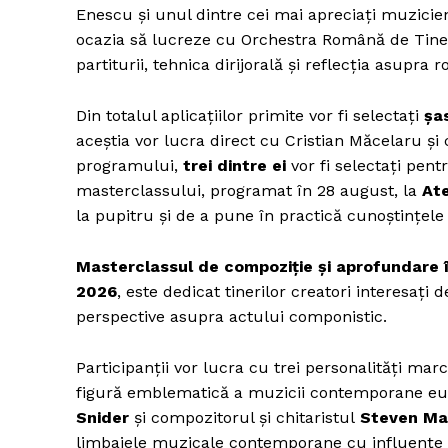
Enescu și unul dintre cei mai apreciați muzicien
ocazia să lucreze cu Orchestra Română de Tiner
partiturii, tehnica dirijorală și reflecția asupra
Din totalul aplicațiilor primite vor fi selectați
șas
aceștia vor lucra direct cu Cristian Măcelaru și
programului,
trei dintre ei
vor fi selectați pent
masterclassului, programat în 28 august, la
At
la pupitru și de a pune în practică cunoștințele
Masterclassul de compoziție și aprofundare î
2026
, este dedicat tinerilor creatori interesa
perspective asupra actului componistic.
Participanții vor lucra cu trei personalități ma
figură emblematică a muzicii contemporane e
Snider
și compozitorul și chitaristul
Steven Ma
limbajele muzicale contemporane cu influențe pr