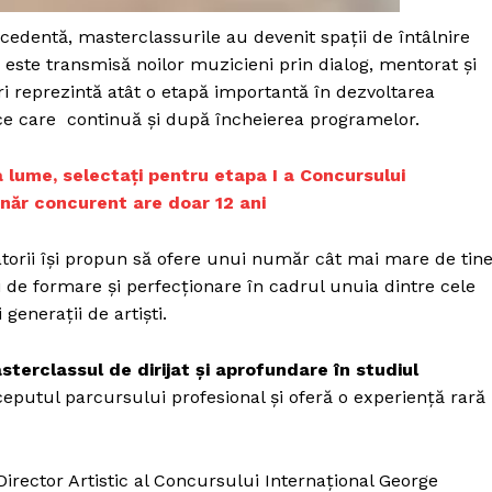
Proiecte editoriale
cedentă, masterclassurile au devenit spații de întâlnire
Rețea
ti este transmisă noilor muzicieni prin dialog, mentorat și
Contact
iri reprezintă atât o etapă importantă în dezvoltarea
iect
stice care continuă și după încheierea programelor.
 HOUSE
NIA
ga lume, selectați pentru etapa I a Concursului
năr concurent are doar 12 ani
atorii își propun să ofere unui număr cât mai mare de tine
 de formare și perfecționare în cadrul unuia dintre cele
generații de artiști.
sterclassul de dirijat și aprofundare în studiul
începutul parcursului profesional și oferă o experiență rară
 Director Artistic al Concursului Internațional George