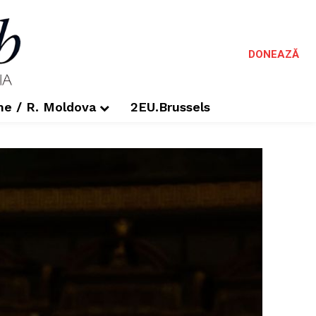
DONEAZĂ
me / R. Moldova
2EU.Brussels