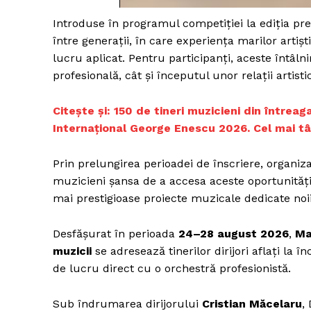
Introduse în programul competiției la ediția pre
între generații, în care experiența marilor artiș
lucru aplicat. Pentru participanți, aceste întâln
Un pro
profesională, cât și începutul unor relații arti
FREEDOM
ROMÂ
Citește și: 150 de tineri muzicieni din întrea
Internațional George Enescu 2026. Cel mai tâ
Prin prelungirea perioadei de înscriere, organiz
muzicieni șansa de a accesa aceste oportunități
mai prestigioase proiecte muzicale dedicate noii 
Desfășurat în perioada
24–28 august 2026
,
Ma
muzicii
se adresează tinerilor dirijori aflați la 
de lucru direct cu o orchestră profesionistă.
Sub îndrumarea dirijorului
Cristian Măcelaru
,