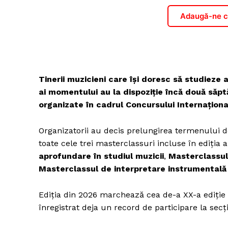
Adaugă-ne ca
Tinerii muzicieni care își doresc să studieze al
ai momentului au la dispoziție încă două săp
organizate în cadrul Concursului Internațion
Organizatorii au decis prelungirea termenului d
toate cele trei masterclassuri incluse în ediția 
aprofundare în studiul muzicii
,
Masterclassul
Masterclassul de interpretare instrumentală 
Ediția din 2026 marchează cea de-a XX-a ediție
înregistrat deja un record de participare la secț