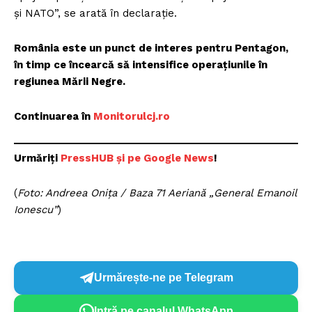
și NATO”, se arată în declarație.
România este un punct de interes pentru Pentagon,
în timp ce încearcă să intensifice operațiunile în
regiunea Mării Negre.
Continuarea în
Monitorulcj.ro
Urmăriți
PressHUB și pe Google News
!
(
Foto: Andreea Onița / Baza 71 Aeriană „General Emanoil
Ionescu”
)
Urmărește-ne pe Telegram
Intră pe canalul WhatsApp