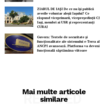
ZIARUL DE IAȘI De ce nu își publică
averile voluntar aleșii Iașului? Ce
răspund viceprimarii, vicepreședinții CJ
Iași, membri ai USR și reprezentanți
CURAJ
Guvern: Testele de securitate și
funcționalitate ale sistemului e-Terra al
ANCPI avansează. Platforma va deveni
funcțională săptămâna viitoare
Mai multe articole
RELATED
similare