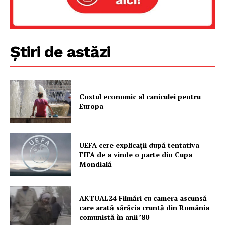
FREEDOM HOUSE ROMÂNIA
Știri de astăzi
PRESShub
Despre noi / Echipa
Proiecte editoriale
Costul economic al caniculei pentru
Europa
Rețea
Contact
UEFA cere explicații după tentativa
FIFA de a vinde o parte din Cupa
Mondială
AKTUAL24 Filmări cu camera ascunsă
care arată sărăcia cruntă din România
comunistă în anii ’80