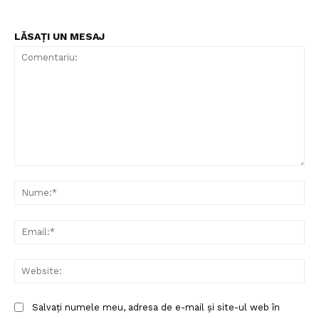
LĂSAȚI UN MESAJ
Comentariu:
Nu
Ema
Web
Salvați numele meu, adresa de e-mail și site-ul web în