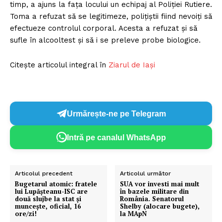
timp, a ajuns la faţa locului un echipaj al Poliţiei Rutiere.
Toma a refuzat să se legitimeze, poliţiştii fiind nevoiţi să
efectueze controlul corporal. Acesta a refuzat şi să
sufle în alcooltest şi să i se preleve probe biologice.
Citește articolul integral în
Ziarul de Iași
Urmărește-ne pe Telegram
Intră pe canalul WhatsApp
Articolul precedent
Articolul următor
Bugetarul atomic: fratele
SUA vor investi mai mult
lui Lupășteanu-ISC are
în bazele militare din
două slujbe la stat și
România. Senatorul
muncește, oficial, 16
Shelby (alocare bugete),
ore/zi!
la MApN