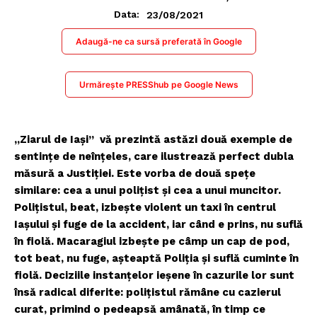
23/08/2021
Data:
Adaugă-ne ca sursă preferată în Google
Urmărește PRESShub pe Google News
„Ziarul de Iaşi” vă prezintă astăzi două exemple de
sentinţe de neînţeles, care ilustrează perfect dubla
măsură a Justiţiei. Este vorba de două speţe
similare: cea a unui poliţist şi cea a unui muncitor.
Poliţistul, beat, izbeşte violent un taxi în centrul
Iaşului şi fuge de la accident, iar când e prins, nu suflă
în fiolă. Macaragiul izbeşte pe câmp un cap de pod,
tot beat, nu fuge, aşteaptă Poliţia şi suflă cuminte în
fiolă. Deciziile instanţelor ieşene în cazurile lor sunt
însă radical diferite: poliţistul rămâne cu cazierul
curat, primind o pedeapsă amânată, în timp ce