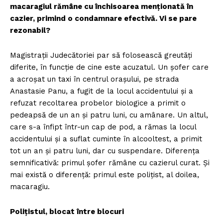
macaragiul rămâne cu închisoarea menţionată în
cazier, primind o condamnare efectivă. Vi se pare
rezonabil?
Magistraţii Judecătoriei par să folosească greutăţi
diferite, în funcţie de cine este acuzatul. Un şofer care
a acroşat un taxi în centrul oraşului, pe strada
Anastasie Panu, a fugit de la locul accidentului şi a
refuzat recoltarea probelor biologice a primit o
pedeapsă de un an şi patru luni, cu amânare. Un altul,
care s-a înfipt într-un cap de pod, a rămas la locul
accidentului şi a suflat cuminte în alcooltest, a primit
tot un an şi patru luni, dar cu suspendare. Diferenţa
semnificativă: primul şofer rămâne cu cazierul curat. Şi
mai există o diferenţă: primul este poliţist, al doilea,
macaragiu.
Poliţistul, blocat între blocuri