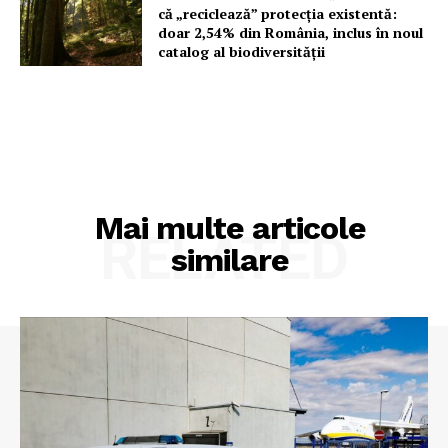
că „reciclează” protecția existentă:
doar 2,54% din România, inclus în noul
catalog al biodiversității
Mai multe articole
RELATED
similare