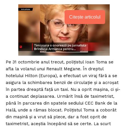
Citește articolul
Pe 31 octombrie anul trecut, poliţistul Ioan Toma se
afla la volanul unui Renault Megane. În dreptul
hotelului Hilton (Europa), a efectuat un viraj fără a se
asigura la schimbarea benzii de circulaţie şi a acroşat
în partea dreaptă faţă un taxi. Nu a oprit maşina, ci şi-
a continuat deplasarea. Urmărit însă de taximetrist,
până în parcarea din spatele sediului CEC Bank de la
Hală, unde a rămas blocat. Poliţistul Toma a coborât
din maşină şi a vrut să plece, dar a fost oprit de
taximetrist, aceştia începând să se certe. La scurt