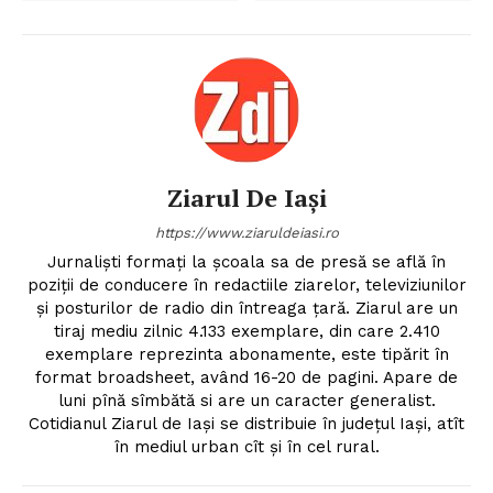
Ziarul De Iași
https://www.ziaruldeiasi.ro
Jurnalişti formaţi la şcoala sa de presă se află în
poziţii de conducere în redactiile ziarelor, televiziunilor
şi posturilor de radio din întreaga ţară. Ziarul are un
tiraj mediu zilnic 4.133 exemplare, din care 2.410
exemplare reprezinta abonamente, este tipărit în
format broadsheet, având 16-20 de pagini. Apare de
luni pînă sîmbătă si are un caracter generalist.
Cotidianul Ziarul de Iaşi se distribuie în judeţul Iaşi, atît
în mediul urban cît şi în cel rural.