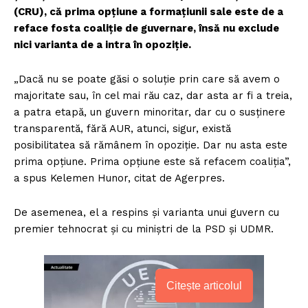
(CRU), că prima opţiune a formaţiunii sale este de a
reface fosta coaliţie de guvernare, însă nu exclude
nici varianta de a intra în opoziţie.
„Dacă nu se poate găsi o soluţie prin care să avem o
majoritate sau, în cel mai rău caz, dar asta ar fi a treia,
a patra etapă, un guvern minoritar, dar cu o susţinere
transparentă, fără AUR, atunci, sigur, există
posibilitatea să rămânem în opoziţie. Dar nu asta este
prima opţiune. Prima opţiune este să refacem coaliţia”,
a spus Kelemen Hunor, citat de Agerpres.
De asemenea, el a respins şi varianta unui guvern cu
premier tehnocrat şi cu miniştri de la PSD şi UDMR.
Citește articolul