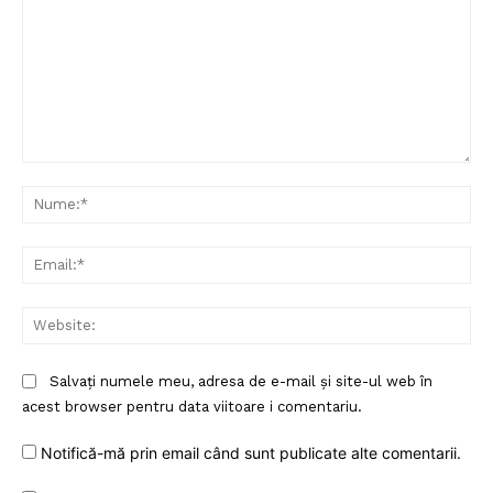
Comentariu:
Nu
Ema
Web
Salvați numele meu, adresa de e-mail și site-ul web în
acest browser pentru data viitoare i comentariu.
Notifică-mă prin email când sunt publicate alte comentarii.