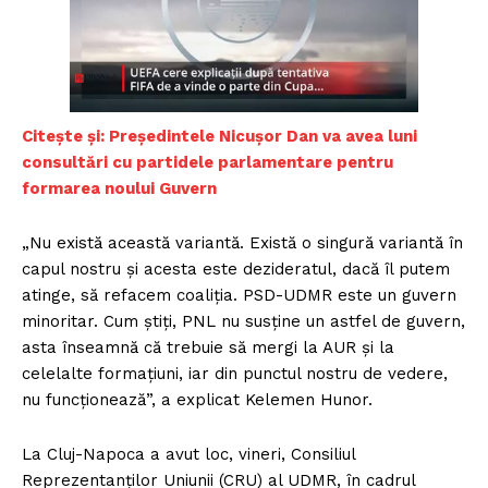
Citește și: Președintele Nicușor Dan va avea luni
consultări cu partidele parlamentare pentru
formarea noului Guvern
„Nu există această variantă. Există o singură variantă în
capul nostru şi acesta este dezideratul, dacă îl putem
atinge, să refacem coaliţia. PSD-UDMR este un guvern
minoritar. Cum ştiţi, PNL nu susţine un astfel de guvern,
asta înseamnă că trebuie să mergi la AUR şi la
celelalte formaţiuni, iar din punctul nostru de vedere,
nu funcţionează”, a explicat Kelemen Hunor.
La Cluj-Napoca a avut loc, vineri, Consiliul
Reprezentanţilor Uniunii (CRU) al UDMR, în cadrul