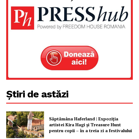
Un proiect
FREEDOM HOUSE ROMÂNIA
PRESShub
Despre noi / Echipa
Proiecte editoriale
Știri de astăzi
Rețea
Contact
Săptămâna Haferland | Expoziţia
artistei Kira Hagi şi Treasure Hunt
pentru copii – în a treia zi a festivalului