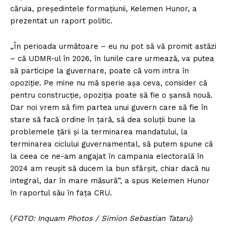
căruia, preşedintele formaţiunii, Kelemen Hunor, a
prezentat un raport politic.
„În perioada următoare – eu nu pot să vă promit astăzi
– că UDMR-ul în 2026, în lunile care urmează, va putea
să participe la guvernare, poate că vom intra în
opoziţie. Pe mine nu mă sperie aşa ceva, consider că
pentru construcţie, opoziţia poate să fie o şansă nouă.
Dar noi vrem să fim partea unui guvern care să fie în
stare să facă ordine în ţară, să dea soluţii bune la
problemele ţării şi la terminarea mandatului, la
terminarea ciclului guvernamental, să putem spune că
la ceea ce ne-am angajat în campania electorală în
2024 am reuşit să ducem la bun sfârşit, chiar dacă nu
integral, dar în mare măsură”, a spus Kelemen Hunor
în raportul său în faţa CRU.
(
FOTO: Inquam Photos / Simion Sebastian Tataru
)