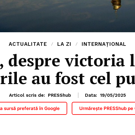
ACTUALITATE
LA ZI
INTERNAȚIONAL
 despre victoria 
ile au fost cel p
Articol scris de:
PRESShub
Data:
19/05/2025
 sursă preferată în Google
Urmărește PRESShub pe