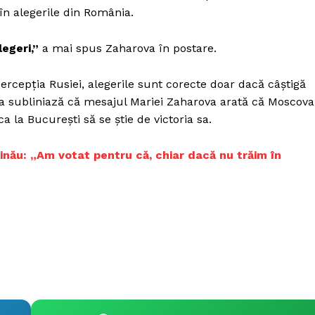
Proiecte editoriale
 în alegerile din România.
Rețea
egeri,”
a mai spus Zaharova în postare.
Contact
iect
 HOUSE
percepția Rusiei, alegerile sunt corecte doar dacă câștigă
NIA
ta subliniază că mesajul Mariei Zaharova arată că Moscova
ca la București să se știe de victoria sa.
nău: „Am votat pentru că, chiar dacă nu trăim în