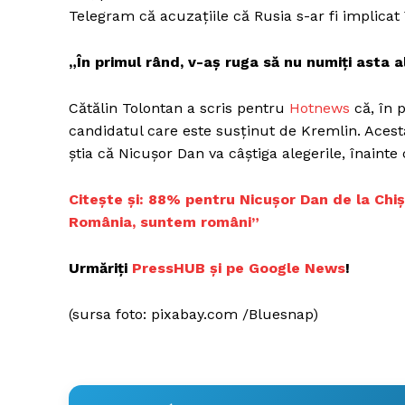
Telegram că acuzațiile că Rusia s-ar fi implicat
„În primul rând, v-aş ruga să nu numiţi asta al
Un pro
FREEDOM
Cătălin Tolontan a scris pentru
Hotnews
că, în 
ROMÂ
candidatul care este susținut de Kremlin. Aces
știa că Nicușor Dan va câștiga alegerile, înainte 
Citește și:
88% pentru Nicușor Dan de la Chiși
România, suntem români”
Urmăriți
PressHUB și pe Google News
!
(sursa foto: pixabay.com /Bluesnap)