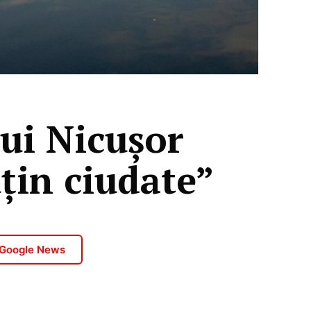
lui Nicușor
uțin ciudate”
 Google News