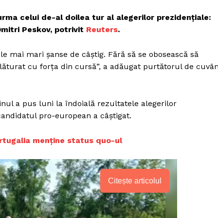
urma celui de-al doilea tur al alegerilor prezidențiale:
mitri Peskov, potrivit
Reuters
.
e mai mari șanse de câștig. Fără să se obosească să
înlăturat cu forța din cursă”, a adăugat purtătorul de cuvâ
nul a pus luni la îndoială rezultatele alegerilor
candidatul pro-european a câștigat.
ortugalia menține status quo-ul
Citește articolul