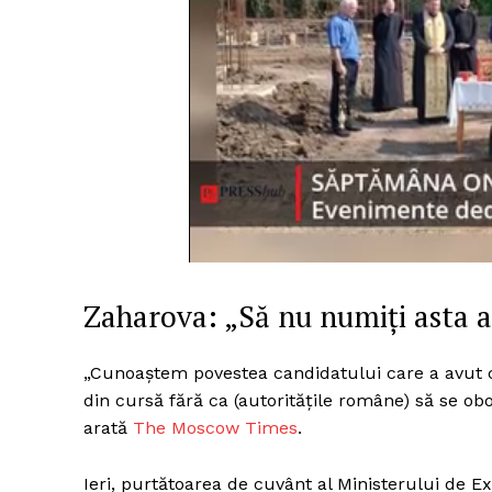
Zaharova: „Să nu numiţi asta a
„Cunoaștem povestea candidatului care a avut ce
din cursă fără ca (autoritățile române) să se o
arată
The Moscow Times
.
Ieri, purtătoarea de cuvânt al Ministerului de E