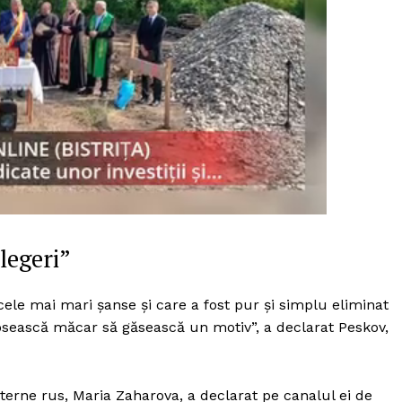
legeri”
le mai mari șanse și care a fost pur și simplu eliminat
bosească măcar să găsească un motiv”, a declarat Peskov,
PRESShub
Despre noi / Echipa
xterne rus, Maria Zaharova, a declarat pe canalul ei de