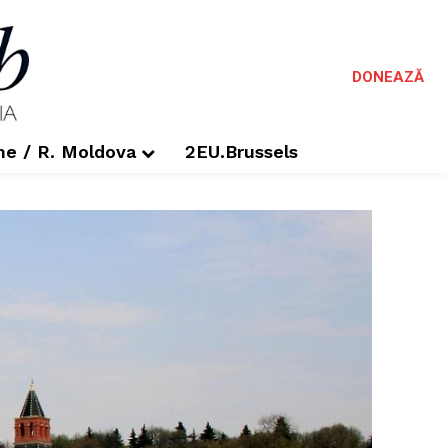
DONEAZĂ
me / R. Moldova
2EU.Brussels