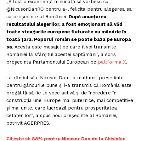
„A fost o experiență minunată să vorbesc cu
@NicusorDanRO pentru a-l felicita pentru alegerea sa
ca președinte al României.
După anunțarea
rezultatului alegerilor, a fost emoționant să văd
toate steagurile europene fluturate cu mândrie în
toată țara. Poporul român se poate baza pe Europa
sa
. Acesta este mesajul pe care îl voi transmite
României la sfârșitul acestei săptămâni”, a scris
președinta Parlamentului European pe
paltforma X
.
La rândul său, Nicușor Dan i-a mulțumit președintei
pentru gândurile bune și i-a transmis că România este
pregătită să fie „o voce activă și de încredere în
construcția unei Europe mai puternice, mai competitive
și mai unite, care lucrează pentru prosperitatea
cetățenilor”, a spus noul președinte al României,
potrivit AGERPRES.
Citește și:
88% pentru Nicușor Dan de la Chișinău: