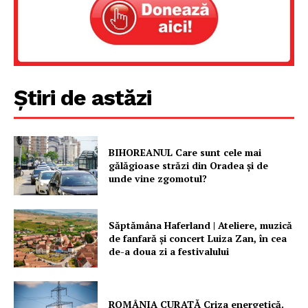
Un proiect
FREEDOM HOUSE ROMÂNIA
Știri de astăzi
PRESShub
Despre noi / Echipa
Proiecte editoriale
BIHOREANUL Care sunt cele mai
gălăgioase străzi din Oradea și de
Rețea
unde vine zgomotul?
Contact
Săptămâna Haferland | Ateliere, muzică
de fanfară şi concert Luiza Zan, în cea
de-a doua zi a festivalului
ROMÂNIA CURATĂ Criza energetică.