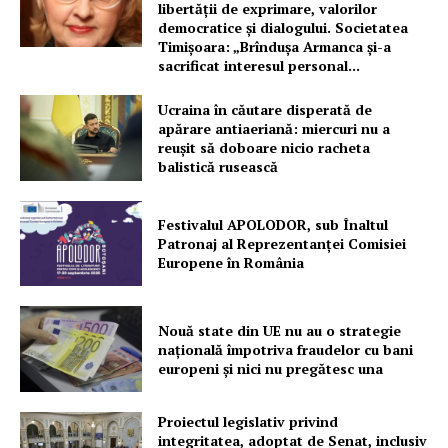
libertății de exprimare, valorilor
democratice și dialogului. Societatea
Timișoara: „Brîndușa Armanca și-a
PRESShub
sacrificat interesul personal...
Ucraina în căutare disperată de
Despre noi / Echipa
apărare antiaeriană: miercuri nu a
Proiecte editoriale
reușit să doboare nicio racheta
balistică rusească
Rețea
Contact
Festivalul APOLODOR, sub Înaltul
Patronaj al Reprezentanței Comisiei
Europene în România
Nouă state din UE nu au o strategie
națională împotriva fraudelor cu bani
europeni și nici nu pregătesc una
Proiectul legislativ privind
integritatea, adoptat de Senat, inclusiv