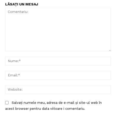
LĂSAȚI UN MESAJ
Comentariu:
Nu
Ema
Web
Salvați numele meu, adresa de e-mail și site-ul web în
acest browser pentru data viitoare i comentariu.