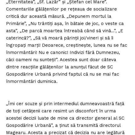
„Eternitatea”, „Sf. Lazăr” și „Ştefan cel Mare”.
Comentariile gălățenilor pe reţeaua de socializare
critică dur această măsură. „Depunem mortul la
Primărie”, „Nu trântiți așa, în bătaie de joc, o veste ca
asta”, „De parcă moartea întreabă când să vină…”, „E
caterincă?”, „Să vă moară părinții joi/vineri și să îi
îngropați marți! Deoarece, creștinește, lunea nu se fac
înmormântări! Nu e canonic! Indivizi fără Dumnezeu,
căci oameni nu sunteți!”. Acestea sunt doar câteva
dintre reacțiile gălățenilor la anunțul făcut de SC
Gospodărire Urbană privind faptul că nu se mai fac
înmormântări duminica.
„Îmi cer scuze și prin intermediul dumneavoastră față
de toți cetățenii care resimt un disconfort în urma
acestei decizii luate de mine ca director general al SC
Gospodărire Urbană”, a ținut să transmită directorul
Magearu. Acesta a precizat că decizia nu are legătură