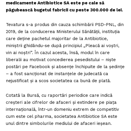
medicamente Antibiotice SA este pe cale să
păgubească bugetul fabricii cu peste 300.000 de lei.
Tevatura s-a produs din cauza schimbării PSD-PNL, din
2019, de la conducerea Ministerului Sănătății, instituția
care deține pachetul majoritar de la Antibiotice,
miniștrii ghidându-se după principiul „Pleacă ai voștri,
vin ai noștri”. În cazul acesta, însă, modul în care
liberalii au motivat concedierea pesedistului – niște
postări pe Facebook și absențe închipuite de la ședințe
– a fost sancționat de instanțele de judecată ca
nejustificat și a scos societatea ca bună de plată.
Cotată la Bursă, cu raportări periodice care indică
creșteri ale cifrelor de afaceri și extindere pe piața
internațională, într-un domeniu extrem de competitiv
cum este cel pharma, societatea Antibiotice SA este
unul dintre simbolurile mediului de afaceri ieșean.