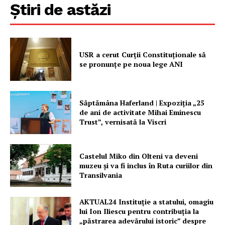
Știri de astăzi
PRESShub
USR a cerut Curții Constituționale să
se pronunțe pe noua lege ANI
Despre noi / Echipa
Proiecte editoriale
Rețea
Săptămâna Haferland | Expoziţia „25
de ani de activitate Mihai Eminescu
Contact
Trust”, vernisată la Viscri
Castelul Miko din Olteni va deveni
muzeu şi va fi inclus în Ruta curiilor din
Transilvania
AKTUAL24 Instituție a statului, omagiu
lui Ion Iliescu pentru contribuția la
„păstrarea adevărului istoric” despre