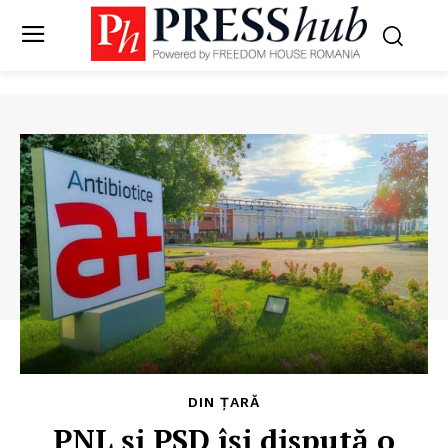
DIN ȚARĂ
PNL și PSD își dispută o