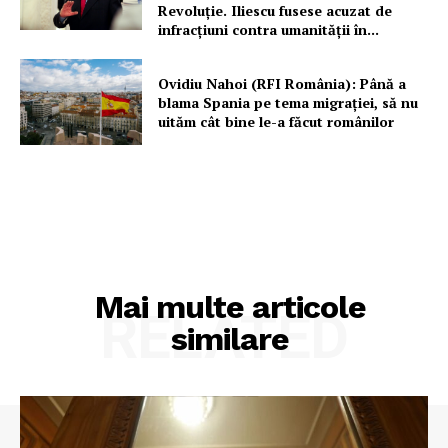
Revoluție. Iliescu fusese acuzat de
infracțiuni contra umanității în...
Ovidiu Nahoi (RFI România): Până a
blama Spania pe tema migrației, să nu
uităm cât bine le-a făcut românilor
Mai multe articole
RELATED
similare