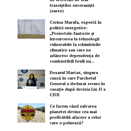
traseiștilor suveraniști
(surse)
Corina Murafa, expertă în
politici energetice:
„Proiectele-fantezie și
întoarcerea la tehnologii
vulnerabile la schimbările
climatice sau care ne
adâncesc dependența de
combustibili fosili nu...
Dosarul Martax, singura
cauză în care Parchetul
General a declarat recurs în
casație după decizia Lin II a
CJUE
Ce facem când salvarea
planetei devine cea mai
profitabilă afacere a celor
care o poluează?