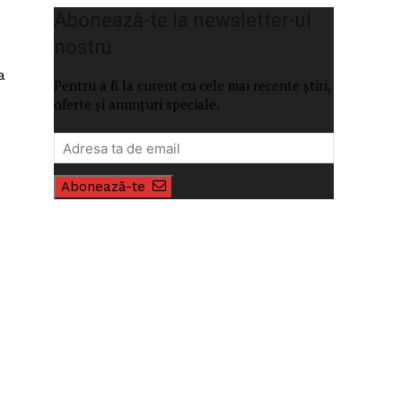
Abonează-te la newsletter-ul
nostru
a
Pentru a fi la curent cu cele mai recente știri,
oferte și anunțuri speciale.
Abonează-te