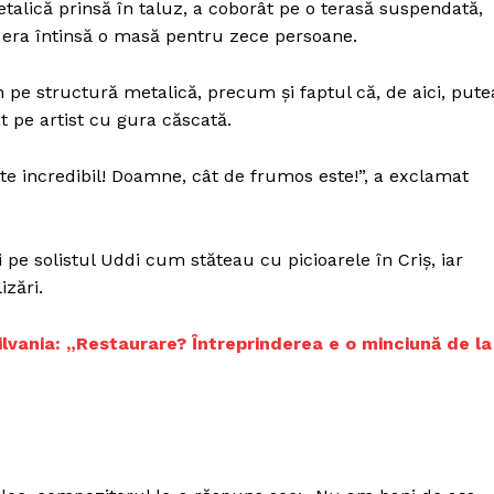
alică prinsă în taluz, a coborât pe o terasă suspendată,
e era întinsă o masă pentru zece persoane.
n pe structură metalică, precum și faptul că, de aici, pute
at pe artist cu gura căscată.
te incredibil! Doamne, cât de frumos este!”, a exclamat
i pe solistul Uddi cum stăteau cu picioarele în Criș, iar
izări.
silvania: „Restaurare? Ȋntreprinderea e o minciună de la