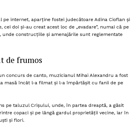
Proiecte editoriale
Rețea
 pe internet, aparține fostei judecătoare Adina Cioflan și
Contact
iect
ie, cei doi și-au creat acest loc de „evadare”, numai că pe
 HOUSE
i, unde construcțiile și amenajările sunt reglementate
NIA
ât de frumos
za un concurs de canto, muzicianul Mihai Alexandru a fost
a masă încât l-a filmat și l-a împărtășit cu fanii de pe
uns pe taluzul Crișului, unde, în partea dreaptă, a găsit
rintre copaci și pe lângă gardul proprietății vecine, iar în
ti și flori.