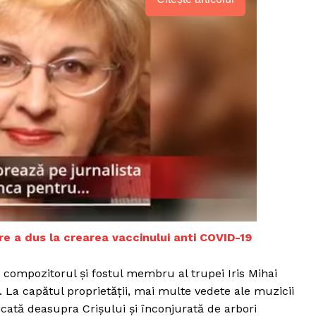
care a dus la crearea vaccinului anti COVID-19
PRESShub
t compozitorul și fostul membru al trupei Iris Mihai
. La capătul proprietății, mai multe vedete ale muzicii
Despre noi / Echipa
cată deasupra Crișului și înconjurată de arbori