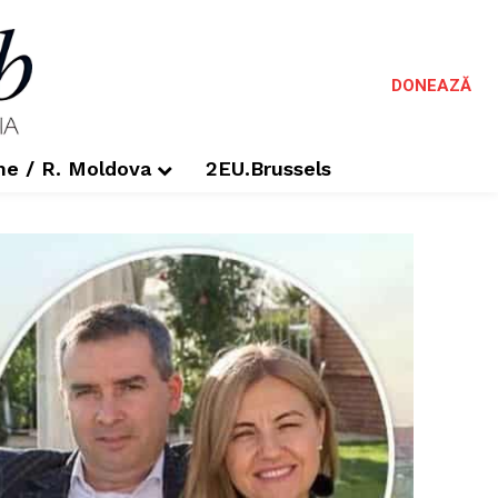
DONEAZĂ
me / R. Moldova
2EU.Brussels