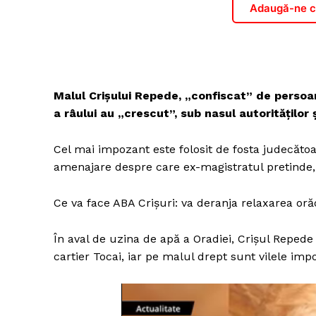
Adaugă-ne ca
Malul Crișului Repede, „confiscat” de persoa
a râului au „crescut”, sub nasul autorităților
Cel mai impozant este folosit de fosta judecătoare
amenajare despre care ex-magistratul pretinde,
Ce va face ABA Crișuri: va deranja relaxarea oră
În aval de uzina de apă a Oradiei, Crișul Repede
cartier Tocai, iar pe malul drept sunt vilele imp