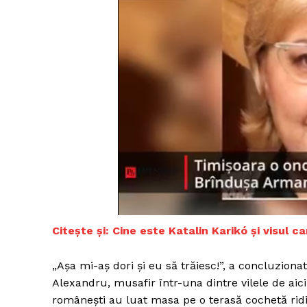
Citește și: Cine este Katalin Karikó și visul 
„Așa mi-aș dori și eu să trăiesc!”, a concluziona
Alexandru, musafir într-una dintre vilele de aici
românești au luat masa pe o terasă cochetă ridi