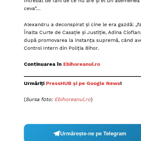
Întrebat de fani de ce nu are și el un asemenea
ceva”…
Alexandru a deconspirat și cine le era gazdă: „f
Înalta Curte de Casație și Justiție, Adina Cioflan
după promovarea la instanța supremă, când avea d
Control Intern din Poliția Bihor.
Continuarea în
Ebihoreanul.ro
Urmăriți
PressHUB și pe Google News
!
(
Sursa foto:
Ebihoreanul.ro
)
Urmărește-ne pe Telegram