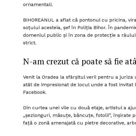
ornamentali.
BIHOREANUL a aflat că pontonul cu pricina, viral
Un pro
soțului acesteia, șef în Poliția Bihor. În pandem
FREEDOM
domeniul public și în zona de protecție a râulu
ROMÂ
strict.
N-am crezut că poate să fie at
Venit la Oradea la sfârșitul verii pentru a juri
atât de impresionat de locul unde a fost invitat l
Facebook.
Din curtea unei vile cu două etaje, artistul a aj
„șezlonguri, măsuțe, băncuțe, fotolii”, înșirate p
față o zonă amenajată cu pietre decorative, arbuș