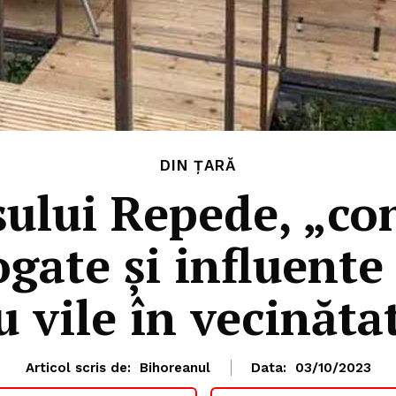
DIN ȚARĂ
șului Repede, „con
gate și influente
u vile în vecinăta
Articol scris de:
Bihoreanul
Data:
03/10/2023