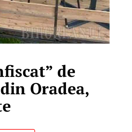
fiscat” de
 din Oradea,
te