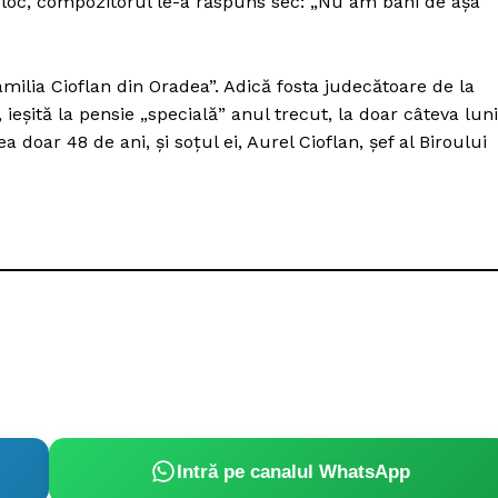
 loc, compozitorul le-a răspuns sec: „Nu am bani de așa
amilia Cioflan din Oradea”. Adică fosta judecătoare de la
, ieșită la pensie „specială” anul trecut, la doar câteva luni
oar 48 de ani, și soțul ei, Aurel Cioflan, șef al Biroului
Intră pe canalul WhatsApp