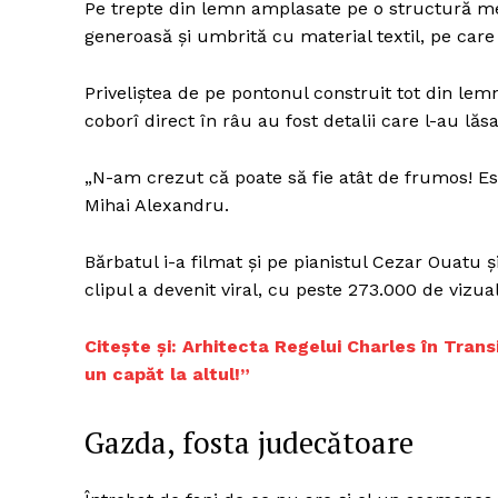
Pe trepte din lemn amplasate pe o structură met
generoasă și umbrită cu material textil, pe car
Priveliștea de pe pontonul construit tot din lem
coborî direct în râu au fost detalii care l-au lăs
„N-am crezut că poate să fie atât de frumos! Es
Mihai Alexandru.
Bărbatul i-a filmat și pe pianistul Cezar Ouatu ș
clipul a devenit viral, cu peste 273.000 de vizual
Citește și: Arhitecta Regelui Charles în Tran
un capăt la altul!”
Gazda, fosta judecătoare