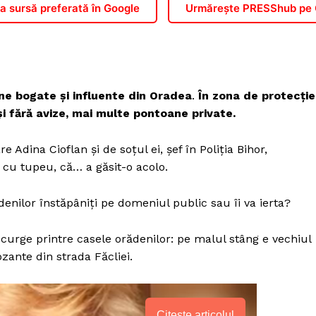
 sursă preferată în Google
Urmărește PRESShub pe
ne bogate și influente din Oradea
.
În zona de protecție
 și fără avize, mai multe pontoane private.
 Adina Cioflan și de soțul ei, șef în Poliția Bihor,
 cu tupeu, că… a găsit-o acolo.
denilor înstăpâniți pe domeniul public sau îi va ierta?
 curge printre casele orădenilor: pe malul stâng e vechiul
ozante din strada Făcliei.
Citește articolul