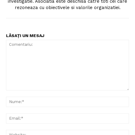
investigatie. Asociatia este deschisa catre toti cei care
rezoneaza cu obiectivele si valorile organizatiei.
LĂSAȚI UN MESAJ
Comentariu:
Nu
Ema
Web