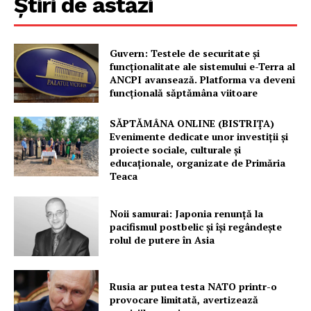
Știri de astăzi
Guvern: Testele de securitate și
funcționalitate ale sistemului e-Terra al
ANCPI avansează. Platforma va deveni
funcțională săptămâna viitoare
SĂPTĂMÂNA ONLINE (BISTRIȚA)
Un proiect
Evenimente dedicate unor investiții și
FREEDOM HOUSE ROMÂNIA
proiecte sociale, culturale și
educaționale, organizate de Primăria
Teaca
Noii samurai: Japonia renunță la
PRESShub
pacifismul postbelic și își regândește
rolul de putere în Asia
Despre noi / Echipa
Proiecte editoriale
Rusia ar putea testa NATO printr-o
Rețea
provocare limitată, avertizează