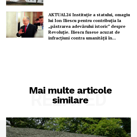
AKTUAL24 Instituție a statului, omagiu
lui Ion Iliescu pentru contribuția la
„păstrarea adevărului istoric” despre
Revoluție. Iliescu fusese acuzat de
infracțiuni contra umanității în...
Mai multe articole
RELATED
similare