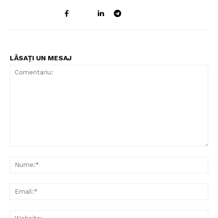
LĂSAȚI UN MESAJ
Comentariu:
Nu
Ema
Web