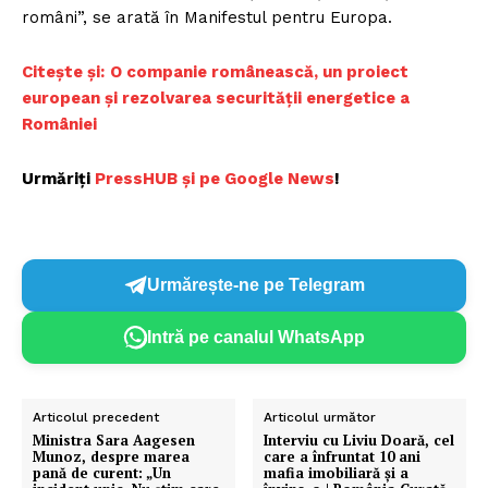
români”, se arată în Manifestul pentru Europa.
Citește și:
O companie românească, un proiect
european și rezolvarea securității energetice a
României
Urmăriți
PressHUB și pe Google News
!
Urmărește-ne pe Telegram
Intră pe canalul WhatsApp
Articolul precedent
Articolul următor
Ministra Sara Aagesen
Interviu cu Liviu Doară, cel
Munoz, despre marea
care a înfruntat 10 ani
pană de curent: „Un
mafia imobiliară și a