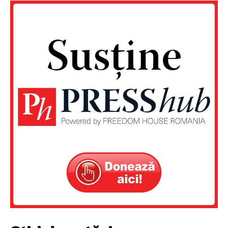
PRESShub
Despre noi / Echipa
Proiecte editoriale
Rețea
Contact