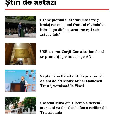
Știri de astăzi
Drone pierdute, atacuri mascate și
bruiaj rusesc: noul front al războiului
hibrid, posibile atacuri rusești sub
„steag fals”
USR a cerut Curții Constituționale să
se pronunțe pe noua lege ANI
Săptămâna Haferland | Expoziţia „25
de ani de activitate Mihai Eminescu
Trust”, vernisată la Viscri
Castelul Miko din Olteni va deveni
muzeu şi va fi inclus în Ruta curiilor din
Transilvania