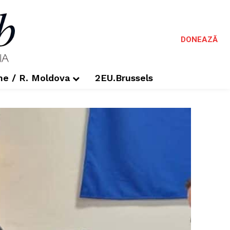
DONEAZĂ
me / R. Moldova
2EU.Brussels