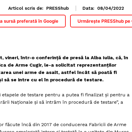
Articol scris de:
PRESShub
Data:
08/04/2022
 sursă preferată în Google
Urmărește PRESShub pe
 vineri, într-o conferinţă de presă la Alba Iulia, că, în
ica de Arme Cugir, le-a solicitat reprezentanţilor
area unei arme de asalt, astfel încât să poată fi
i să se intre cu el în procedură de testare.
etapele de testare pentru a putea fi finalizat şi pentru a
ării Naţionale şi să intrăm în procedură de testare”, a
ilor făcute încă din 2017 de conducerea Fabricii de Arme
usese omologată intern şi testată la o unitate din Mureş,