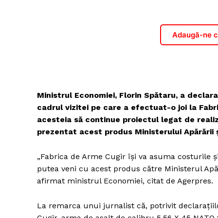
Adaugă-ne ca
Ministrul Economiei, Florin Spătaru, a declarat,
cadrul vizitei pe care a efectuat-o joi la Fabr
acesteia să continue proiectul legat de realiz
prezentat acest produs Ministerului Apărării ş
„Fabrica de Arme Cugir îşi va asuma costurile şi 
putea veni cu acest produs către Ministerul Apăr
afirmat ministrul Economiei, citat de Agerpres.
La remarca unui jurnalist că, potrivit declaraţi
Cugir, arma de asalt de calibru 5,56 X 45 NATO f