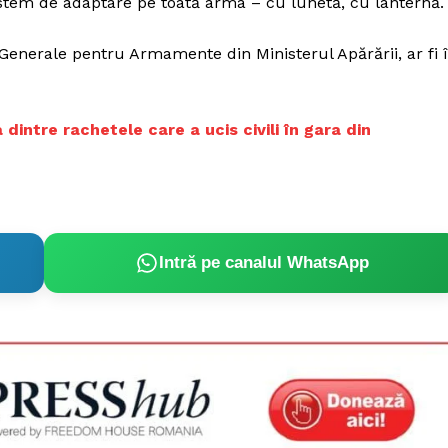
sistem de adaptare pe toată arma – cu lunetă, cu lanternă.
ei Generale pentru Armamente din Ministerul Apărării, ar fi 
dintre rachetele care a ucis civili în gara din
Intră pe canalul WhatsApp