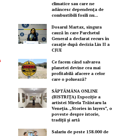
climatice sau care ne
adâncesc dependența de
combustibili fosili nu...
Dosarul Martax, singura
cauză în care Parchetul
General a declarat recurs în
casație după decizia Lin II a
CJUE
a
Ce facem când salvarea
planetei devine cea mai
profitabilă afacere a celor
care o poluează?
SĂPTĂMÂNA ONLINE
(BISTRIȚA) Expoziție a
artistei Mirela Trăistaru la
Veneția. „Stories in layers”, o
poveste despre istorie,
tradiții și artă
Salariu de peste 158.000 de