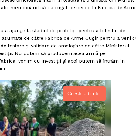
alii, menţionând că i-a rugat pe cei de la Fabrica de Arm
 a ajunge la stadiul de prototip, pentru a fi testat de
 fi asumate de către Fabrica de Arme Cugir pentru a veni 
de testare şi validare de omologare de către Ministerul
nvestiţii. Nu putem să producem acea armă pe
brica. Venim cu investiţii şi apoi putem să intrăm în
ei.
Citește articolul
PRESShub
Despre noi / Echipa