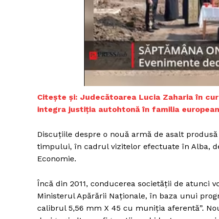
Un pro
FREEDOM
ROMÂ
Citeşte şi: Judecătoarea Lucia Zaharia în cu
integra justiţia autohtonă în familia europea
Discuţiile despre o nouă armă de asalt produsă l
timpului, în cadrul vizitelor efectuate în Alba, d
Economie.
Încă din 2011, conducerea societăţii de atunci 
Ministerul Apărării Naţionale, în baza unui pro
calibrul 5,56 mm X 45 cu muniţia aferentă”. N