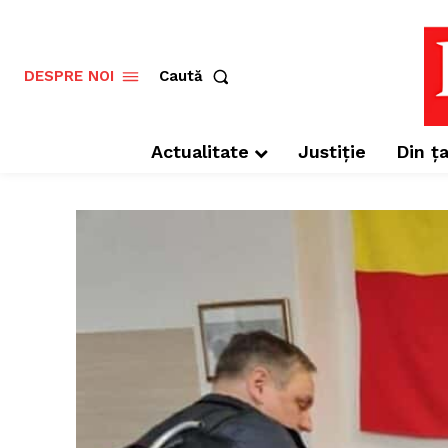
Caută
DESPRE NOI
Actualitate
Justiție
Din ța