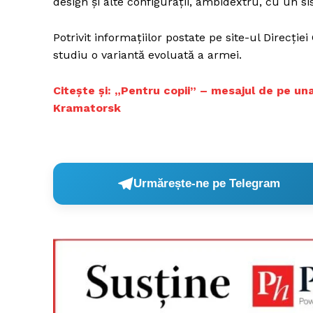
design şi alte configuraţii, ambidextru, cu un 
Potrivit informaţiilor postate pe site-ul Direcţi
studiu o variantă evoluată a armei.
Citeşte şi: „Pentru copii” – mesajul de pe una 
Kramatorsk
Urmărește-ne pe Telegram