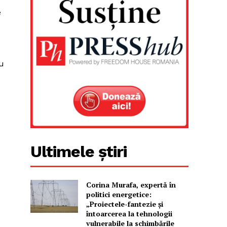
e
cu
Ultimele știri
Corina Murafa, expertă în
politici energetice:
„Proiectele-fantezie și
întoarcerea la tehnologii
vulnerabile la schimbările