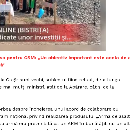
Proiecte editoriale
Rețea
Contact
iect
 HOUSE
NIA
rsa pentru CSM: „Un obiectiv important este acela de 
nă”
a Cugir sunt vechi, subiectul fiind reluat, de-a lungul
e mai mulţi miniştri, atât de la Apărare, cât şi de la
vorbea despre încheierea unui acord de colaborare cu
gram naţional privind realizarea produsului „Arma de asalt
oua armă era prezentată ca un AKM îmbunătăţit, cu un alt