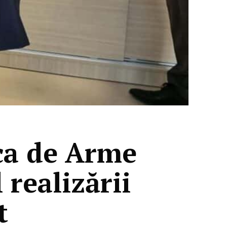
ca de Arme
 realizării
t