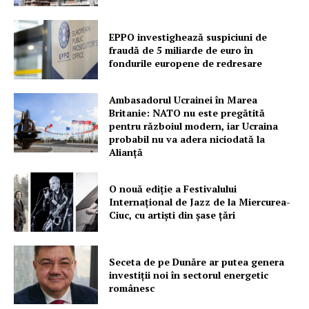
PRESShub
EPPO investighează suspiciuni de
Despre noi / Echipa
fraudă de 5 miliarde de euro în
Proiecte editoriale
fondurile europene de redresare
Rețea
Contact
Ambasadorul Ucrainei în Marea
Britanie: NATO nu este pregătită
pentru războiul modern, iar Ucraina
probabil nu va adera niciodată la
Alianță
O nouă ediţie a Festivalului
Internaţional de Jazz de la Miercurea-
Ciuc, cu artişti din şase ţări
Seceta de pe Dunăre ar putea genera
investiții noi în sectorul energetic
românesc