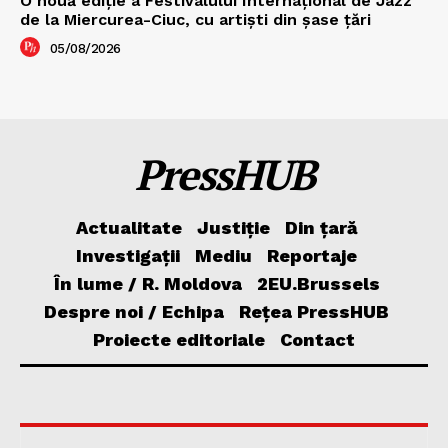
O nouă ediţie a Festivalului Internaţional de Jazz
de la Miercurea-Ciuc, cu artişti din şase ţări
05/08/2026
PressHUB
Actualitate
Justiție
Din țară
Investigații
Mediu
Reportaje
În lume / R. Moldova
2EU.Brussels
Despre noi / Echipa
Rețea PressHUB
Proiecte editoriale
Contact