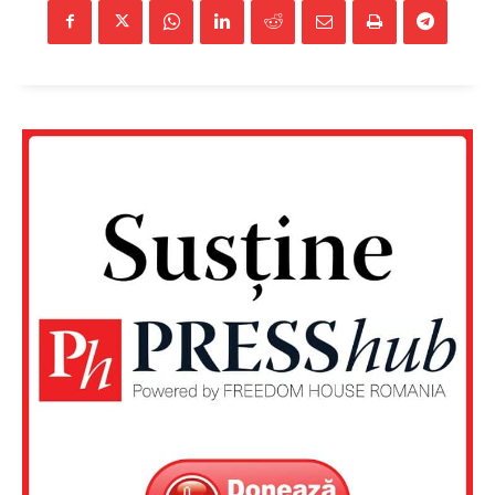
Un proiect
FREEDOM HOUSE ROMÂNIA
PRESShub
Despre noi / Echipa
Proiecte editoriale
Rețea