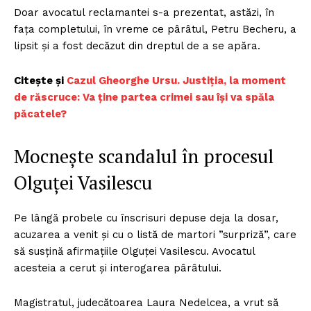
Doar avocatul reclamantei s-a prezentat, astăzi, în
fața completului, în vreme ce pârâtul, Petru Becheru, a
lipsit și a fost decăzut din dreptul de a se apăra.
Citește și
Cazul Gheorghe Ursu. Justiţia, la moment
de răscruce: Va ţine partea crimei sau îşi va spăla
păcatele?
Mocnește scandalul în procesul
Olguței Vasilescu
Pe lângă probele cu înscrisuri depuse deja la dosar,
acuzarea a venit și cu o listă de martori ”surpriză”, care
să susțină afirmațiile Olguței Vasilescu. Avocatul
acesteia a cerut și interogarea pârâtului.
Magistratul, judecătoarea Laura Nedelcea, a vrut să