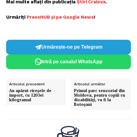
Mai multe aflați din publicația
Știri Craiova
.
Urmăriți
P
ressHUB și pe Google News
!
Urmărește-ne pe Telegram
Intră pe canalul WhatsApp
Articolul precedent
Articolul următor
Au apărut cireşele de
Primul parc senzorial din
import, cu 120 lei
Moldova, pentru copiii cu
kilogramul
dizabilități, va fi la
Botoșani