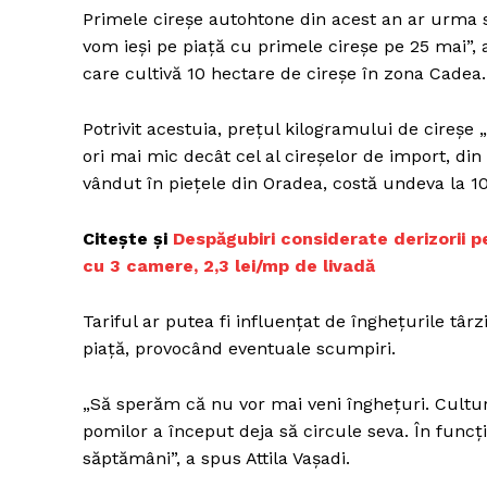
Primele cireşe autohtone din acest an ar urma să
vom ieşi pe piaţă cu primele cireşe pe 25 mai”,
care cultivă 10 hectare de cireşe în zona Cadea.
Un pro
FREEDOM
Potrivit acestuia, preţul kilogramului de cireşe „
ROMÂ
ori mai mic decât cel al cireșelor de import, din
vândut în pieţele din Oradea, costă undeva la 10
Citește și
Despăgubiri considerate derizorii p
cu 3 camere, 2,3 lei/mp de livadă
Tariful ar putea fi influenţat de îngheţurile târ
piaţă, provocând eventuale scumpiri.
„Să sperăm că nu vor mai veni îngheţuri. Cultu
pomilor a început deja să circule seva. În funcţie
săptămâni”, a spus Attila Vaşadi.