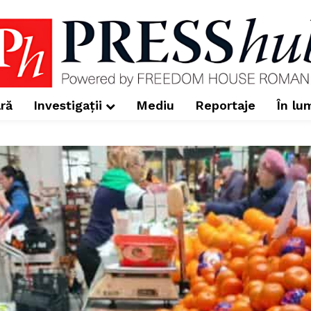
ră
Investigații
Mediu
Reportaje
În lu