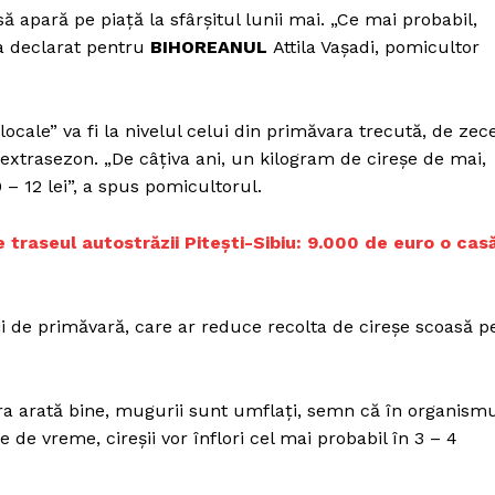
Proiecte editoriale
 apară pe piaţă la sfârşitul lunii mai. „Ce mai probabil,
Rețea
 a declarat pentru
BIHOREANUL
Attila Vaşadi, pomicultor
Contact
iect
 HOUSE
locale” va fi la nivelul celui din primăvara trecută, de zec
NIA
 extrasezon. „De câţiva ani, un kilogram de cireşe de mai,
 – 12 lei”, a spus pomicultorul.
e traseul autostrăzii Piteşti-Sibiu: 9.000 de euro o cas
zii de primăvară, care ar reduce recolta de cireşe scoasă p
ra arată bine, mugurii sunt umflaţi, semn că în organism
 de vreme, cireşii vor înflori cel mai probabil în 3 – 4