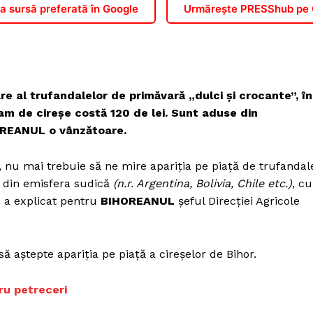
 sursă preferată în Google
Urmărește PRESShub pe
re al trufandalelor de primăvară „dulci și crocante”, în
ram de cireşe costă 120 de lei. Sunt aduse din
HOREANUL o vânzătoare.
, nu mai trebuie să ne mire apariţia pe piaţă de trufandal
e din emisfera sudică
(n.r. Argentina, Bolivia, Chile etc.)
, cu
, a explicat pentru
BIHOREANUL
şeful Direcţiei Agricole
 să aştepte apariţia pe piaţă a cireşelor de Bihor.
ru petreceri