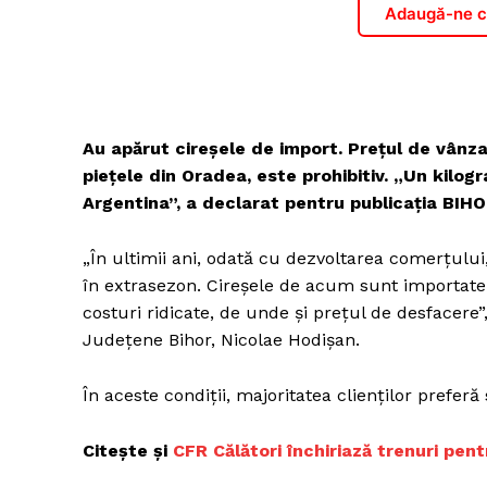
Adaugă-ne ca
Au apărut cireşele de import. Preţul de vânza
piețele din Oradea, este prohibitiv. „Un kilog
Argentina”, a declarat pentru publicația BI
„În ultimii ani, odată cu dezvoltarea comerţului
în extrasezon. Cireşele de acum sunt importat
costuri ridicate, de unde şi preţul de desfacere”
Judeţene Bihor, Nicolae Hodişan.
În aceste condiţii, majoritatea clienţilor preferă
Citește și
CFR Călători închiriază trenuri pent