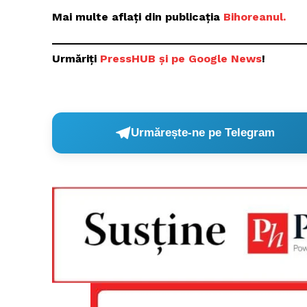
Mai multe aflați din publicația
Bihoreanul.
Urmăriți
P
ressHUB și pe Google News
!
Urmărește-ne pe Telegram