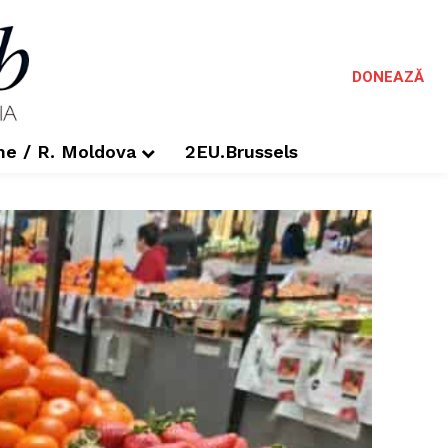
DONEAZĂ
me / R. Moldova
2EU.Brussels