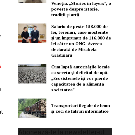
Veneția. „Stories in layers”, o
poveste despre istorie,
tradiții și artă
Salariu de peste 158.000 de
lei, terenuri, case moștenite
e
și un împrumut de 116.000 de
lei către un ONG. Averea
declarată de Mirabela
Grădinaru
ă
Cum luptă autoritățile locale
cu seceta și deficitul de apă.
„Ecosistemele își vor pierde
capacitatea de a alimenta
e
societatea”
Transporturi ilegale de lemn
și zeci de falsuri informatice
ul
Abonează-te la newsletter-ul