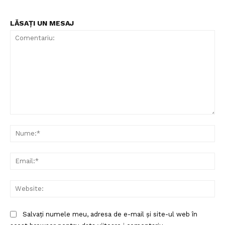
LĂSAȚI UN MESAJ
Comentariu:
Nu
Ema
Web
Salvați numele meu, adresa de e-mail și site-ul web în