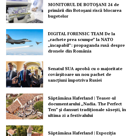
MONITORUL DE BOTOȘANI 24 de
primării din Botoșani riscă blocarea
bugetelor
DIGITAL FORENSIC TEAM De la
Un proiect
„rachete prea scumpe” la NATO
FREEDOM HOUSE ROMÂNIA
„incapabil”: propaganda rusă despre
dronele din România
Senatul SUA aprobă cu o majoritate
covârșitoare un nou pachet de
PRESShub
sancțiuni împotriva Rusiei
Despre noi / Echipa
Săptămâna Haferland | Teaser-ul
Proiecte editoriale
documentarului „Nadia. The Perfect
Ten” şi dansuri tradiţionale săseşti, în
Rețea
ultima zi a festivalului
Contact
Săptămâna Haferland | Expoziţia