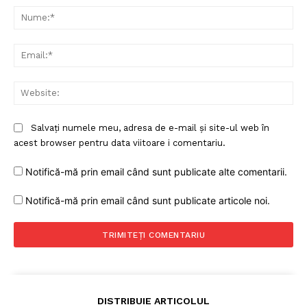
Nu
Un proiect
Ema
FREEDOM HOUSE ROMÂNIA
Web
PRESShub
Salvați numele meu, adresa de e-mail și site-ul web în
acest browser pentru data viitoare i comentariu.
Despre noi / Echipa
Notifică-mă prin email când sunt publicate alte comentarii.
Proiecte editoriale
Notifică-mă prin email când sunt publicate articole noi.
Rețea
Contact
DISTRIBUIE ARTICOLUL