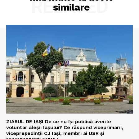
RELATED
similare
ZIARUL DE IAȘI De ce nu își publică averile
voluntar aleșii Iașului? Ce răspund viceprimarii,
vicepreședinții CJ Iași, membri ai USR și