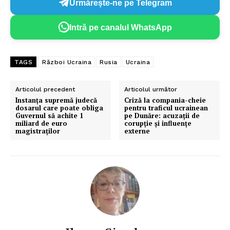
Urmărește-ne pe Telegram
Intră pe canalul WhatsApp
TAGS
Război Ucraina
Rusia
Ucraina
Articolul precedent
Articolul următor
Instanța supremă judecă
Criză la compania-cheie
dosarul care poate obliga
pentru traficul ucrainean
Guvernul să achite 1
pe Dunăre: acuzații de
miliard de euro
corupție și influențe
magistraților
externe