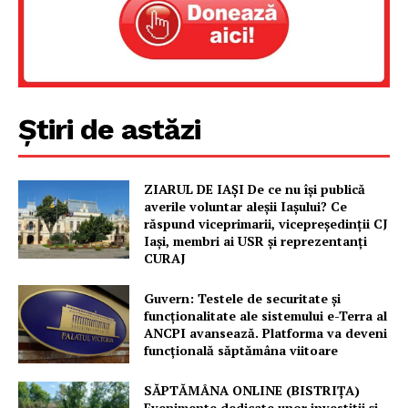
Știri de astăzi
ZIARUL DE IAȘI De ce nu își publică
averile voluntar aleșii Iașului? Ce
răspund viceprimarii, vicepreședinții CJ
Iași, membri ai USR și reprezentanți
CURAJ
Guvern: Testele de securitate și
funcționalitate ale sistemului e-Terra al
ANCPI avansează. Platforma va deveni
funcțională săptămâna viitoare
SĂPTĂMÂNA ONLINE (BISTRIȚA)
Evenimente dedicate unor investiții și