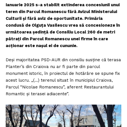
ianuarie 2025 s-a stabilit extinderea concesiunii unui
teren din Parcul Romanescu fără Avizul Ministerului
Culturii și fără aviz de oportunitate. Primăria
condusă de Olguța Vasilescu vrea să concesioneze în
următoarea ședință de Consiliu Local 260 de metri
pătrați din Parcul Romanescu unei firme în care
acționar este nașul ei de cununie.
Deși majoritatea PSD-AUR din consiliu susține că terasa
Planter’s din Craiova nu ar fi parte din parcul
monument istoric, în proiectul de hotărâre se spune fix
acest lucru. „(…) terenul situat în municipiul Craiova,
Parcul “Nicolae Romanescu”, aferent Restaurantului
Romantic și terasei adiacente”.