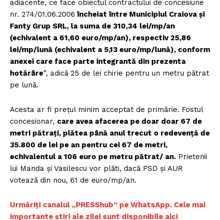
adiacente, ce face obiectul contractului de concesiune
nr. 274/01.06.2006
încheiat între Municipiul Craiova și
Fanty Grup SRL, la suma de 310,34 lei/mp/an
(echivalent a 61,60 euro/mp/an), respectiv 25,86
lei/mp/lună (echivalent a 5,13 euro/mp/lună), conform
anexei care face parte integrantă din prezenta
hotărâre
”, adică 25 de lei chirie pentru un metru pătrat
pe lună.
Acesta ar fi prețul minim acceptat de primărie. Fostul
concesionar,
care avea afacerea pe doar doar 67 de
metri pătrați, plătea până anul trecut o redevență de
35.800 de lei pe an pentru cei 67 de metri,
echivalentul a 106 euro pe metru pătrat/ an.
Prietenii
lui Manda și Vasilescu vor plăti, dacă PSD și AUR
votează din nou, 61 de euro/mp/an.
Urmăriți canalul „PRESShub” pe WhatsApp. Cele mai
importante știri ale zilei sunt disponibile aici