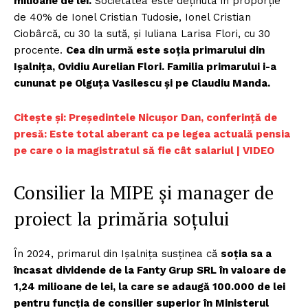
milioane de lei.
Societatea este deținută în proporție
de 40% de Ionel Cristian Tudosie, Ionel Cristian
Ciobârcă, cu 30 la sută, și Iuliana Larisa Flori, cu 30
procente.
Cea din urmă este soția primarului din
Ișalnița, Ovidiu Aurelian Flori. Familia primarului i-a
cununat pe Olguța Vasilescu și pe Claudiu Manda.
Citește și: Președintele Nicușor Dan, conferință de
presă: Este total aberant ca pe legea actuală pensia
pe care o ia magistratul să fie cât salariul | VIDEO
Consilier la MIPE și manager de
proiect la primăria soțului
În 2024, primarul din Ișalnița susținea că
soția sa a
încasat dividende de la Fanty Grup SRL în valoare de
1,24 milioane de lei, la care se adaugă 100.000 de lei
pentru funcția de consilier superior în Ministerul