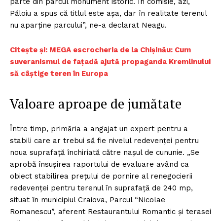
parte din parcul monument istoric. În comisie, azi,
Păloiu a spus că titlul este așa, dar în realitate terenul
nu aparține parcului”, ne-a declarat Neagu.
Citește și: MEGA escrocheria de la Chișinău: Cum
suveranismul de fațadă ajută propaganda Kremlinului
să câștige teren în Europa
Valoare aproape de jumătate
Între timp, primăria a angajat un expert pentru a
stabili care ar trebui să fie nivelul redevenței pentru
noua suprafață închiriată către nașul de cununie. „Se
aprobă însuşirea raportului de evaluare având ca
obiect stabilirea preţului de pornire al renegocierii
redevenţei pentru terenul în suprafață de 240 mp,
situat în municipiul Craiova, Parcul “Nicolae
Romanescu”, aferent Restaurantului Romantic și terasei