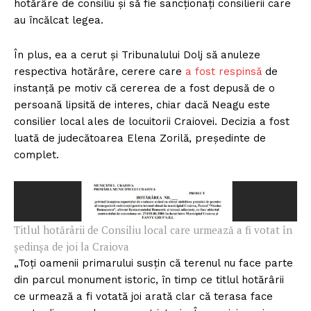
hotărâre de consiliu și să fie sancționați consilierii care
au încălcat legea.
În plus, ea a cerut și Tribunalului Dolj să anuleze
respectiva hotărâre, cerere care
a fost respinsă
de
instanță pe motiv că cererea de a fost depusă de o
persoană lipsită de interes, chiar dacă Neagu este
consilier local ales de locuitorii Craiovei. Decizia a fost
luată de judecătoarea Elena Zorilă, președinte de
complet.
Titlul hotărârii de Consiliu local care urmează a fi votat în
ședinșa de joi la Craiova
„Toți oamenii primarului susțin că terenul nu face parte
din parcul monument istoric, în timp ce titlul hotărârii
ce urmează a fi votată joi arată clar că terasa face