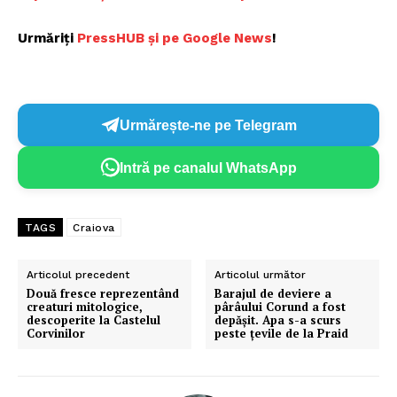
Urmăriți
PressHUB și pe Google News
!
Urmărește-ne pe Telegram
Intră pe canalul WhatsApp
Un proiect
TAGS
Craiova
FREEDOM HOUSE ROMÂNIA
Articolul precedent
Articolul următor
Două fresce reprezentând
Barajul de deviere a
creaturi mitologice,
pârâului Corund a fost
descoperite la Castelul
depășit. Apa s-a scurs
PRESShub
Corvinilor
peste țevile de la Praid
Despre noi / Echipa