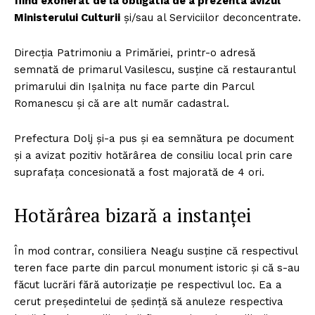
fiind exonerat de la obligatia de a prezenta avizul
Ministerului Culturii
și/sau al Serviciilor deconcentrate.
Direcția Patrimoniu a Primăriei, printr-o adresă
semnată de primarul Vasilescu, susține că restaurantul
primarului din Ișalnița nu face parte din Parcul
Romanescu și că are alt număr cadastral.
Prefectura Dolj și-a pus și ea semnătura pe document
și a avizat pozitiv hotărârea de consiliu local prin care
suprafața concesionată a fost majorată de 4 ori.
Hotărârea bizară a instanței
În mod contrar, consiliera Neagu susține că respectivul
teren face parte din parcul monument istoric și că s-au
făcut lucrări fără autorizație pe respectivul loc. Ea a
cerut președintelui de ședință să anuleze respectiva