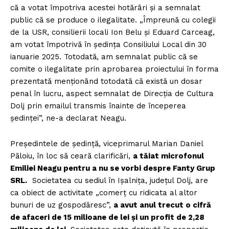
că a votat împotriva acestei hotărâri și a semnalat
public că se produce o ilegalitate. „Împreună cu colegii
de la USR, consilierii locali Ion Belu și Eduard Carceag,
am votat împotrivă în ședința Consiliului Local din 30
ianuarie 2025. Totodată, am semnalat public că se
comite o ilegalitate prin aprobarea proiectului în forma
prezentată menționând totodată că există un dosar
penal în lucru, aspect semnalat de Direcția de Cultura
Dolj prin emailul transmis înainte de începerea
ședinței”, ne-a declarat Neagu.
Președintele de ședință, viceprimarul Marian Daniel
Păloiu, în loc să ceară clarificări,
a tăiat microfonul
Emiliei Neagu pentru a nu se vorbi despre Fanty Grup
SRL.
Societatea cu sediul în Ișalnița, județul Dolj, are
ca obiect de activitate „comerț cu ridicata al altor
bunuri de uz gospodăresc”,
a avut anul trecut o cifră
de afaceri de 15 milioane de lei și un profit de 2,28