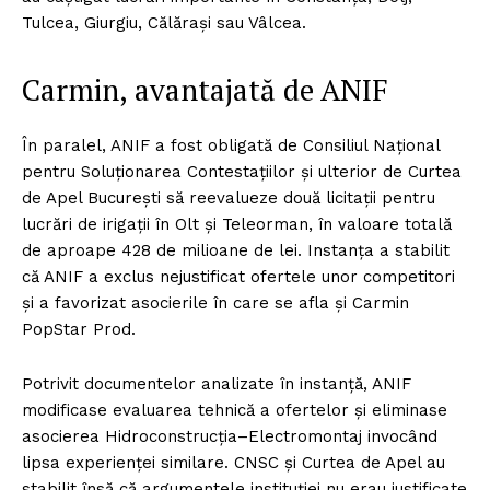
Tulcea, Giurgiu, Călărași sau Vâlcea.
Carmin, avantajată de ANIF
În paralel, ANIF a fost obligată de Consiliul Național
pentru Soluționarea Contestațiilor și ulterior de Curtea
de Apel București să reevalueze două licitații pentru
lucrări de irigații în Olt și Teleorman, în valoare totală
de aproape 428 de milioane de lei. Instanța a stabilit
că ANIF a exclus nejustificat ofertele unor competitori
și a favorizat asocierile în care se afla și Carmin
PopStar Prod.
Potrivit documentelor analizate în instanță, ANIF
modificase evaluarea tehnică a ofertelor și eliminase
asocierea Hidroconstrucția–Electromontaj invocând
lipsa experienței similare. CNSC și Curtea de Apel au
stabilit însă că argumentele instituției nu erau justificate