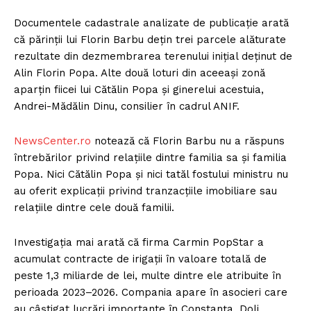
Documentele cadastrale analizate de publicație arată
că părinții lui Florin Barbu dețin trei parcele alăturate
rezultate din dezmembrarea terenului inițial deținut de
Alin Florin Popa. Alte două loturi din aceeași zonă
aparțin fiicei lui Cătălin Popa și ginerelui acestuia,
Andrei-Mădălin Dinu, consilier în cadrul ANIF.
NewsCenter.ro
notează că Florin Barbu nu a răspuns
întrebărilor privind relațiile dintre familia sa și familia
Popa. Nici Cătălin Popa și nici tatăl fostului ministru nu
au oferit explicații privind tranzacțiile imobiliare sau
relațiile dintre cele două familii.
Investigația mai arată că firma Carmin PopStar a
acumulat contracte de irigații în valoare totală de
peste 1,3 miliarde de lei, multe dintre ele atribuite în
perioada 2023–2026. Compania apare în asocieri care
au câștigat lucrări importante în Constanța, Dolj,