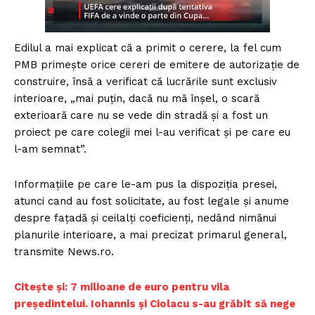
Edilul a mai explicat că a primit o cerere, la fel cum
PMB primeşte orice cereri de emitere de autorizaţie de
construire, însă a verificat că lucrările sunt exclusiv
interioare, „mai puţin, dacă nu mă înşel, o scară
exterioară care nu se vede din stradă şi a fost un
proiect pe care colegii mei l-au verificat şi pe care eu
l-am semnat”.
Informaţiile pe care le-am pus la dispoziţia presei,
atunci cand au fost solicitate, au fost legale şi anume
despre faţadă şi ceilalţi coeficienţi, nedând nimănui
planurile interioare, a mai precizat primarul general,
transmite News.ro.
Citește și: 7 milioane de euro pentru vila
președintelui. Iohannis și Ciolacu s-au grăbit să nege