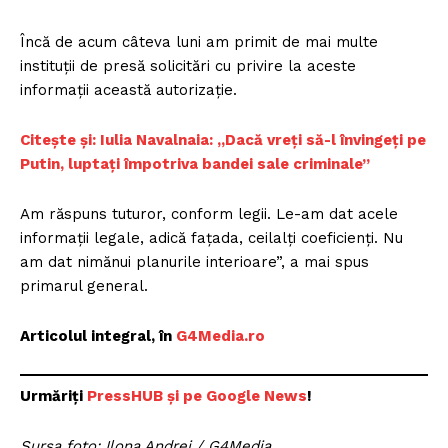
Încă de acum câteva luni am primit de mai multe
instituţii de presă solicitări cu privire la aceste
informaţii această autorizaţie.
Citește și: Iulia Navalnaia: „Dacă vreți să-l învingeți pe
Putin, luptați împotriva bandei sale criminale”
Am răspuns tuturor, conform legii. Le-am dat acele
informaţii legale, adică faţada, ceilalţi coeficienţi. Nu
am dat nimănui planurile interioare”, a mai spus
primarul general.
Articolul integral, în
G4Media.ro
Urmăriți
P
ressHUB și pe Google News
!
Sursa foto: Ilona Andrei / G4Media