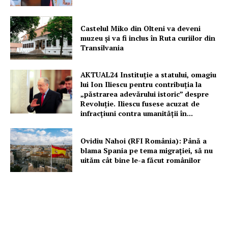
Castelul Miko din Olteni va deveni
muzeu şi va fi inclus în Ruta curiilor din
Transilvania
AKTUAL24 Instituție a statului, omagiu
lui Ion Iliescu pentru contribuția la
„păstrarea adevărului istoric” despre
Revoluție. Iliescu fusese acuzat de
infracțiuni contra umanității în...
Ovidiu Nahoi (RFI România): Până a
blama Spania pe tema migrației, să nu
uităm cât bine le-a făcut românilor