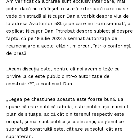
Am verificat că lucrările sunt exclusiv interioare, mai
puţin, dacă nu mă înşel, o scară exterioară care nu se
vede din stradă şi Nicușor Dan a vorbit despre vila de
la adresa Aviatorilor 58t şi pe care eu l-am semnat”, a
explicat Nicuşor Dan, întrebat despre subiect şi despre
faptul că pe 19 iulie 2023 a semnat autorizaţia de
reamenajare a acelei clădiri, miercuri, într-o conferinţă
de presă.
„Acum discuţia este, pentru că noi avem o lege cu
privire la ce este public dintr-o autorizaţie de
construire?”, a continuat Dan.
„Legea pe chestiunea aceasta este foarte bună. Ea
spune că este publică faţada, este public aşa-numitul
plan de situaţie, adică cât din terenul respectiv este
ocupat, şi mai sunt publici şi coeficienţii, de genul ce
suprafaţă construită este, cât are subsolul, cât are
suprateran.