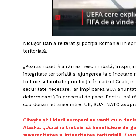
Un pro
FREEDOM
ROMÂ
Nicușor Dan a reiterat și poziția României în sprij
teritorială.
„Poziția noastră a rămas neschimbată, în sprijinu
integritate teritorială şi ajungerea la o încetare 
trebuie schimbate prin forță. În cadrul Coaliție
securitate necesare, iar implicarea SUA anunța
determinantă în procesul de pace. Pentru noi ră
coordonarii strânse între UE, SUA, NATO asupra 
Citește și: Liderii europeni au venit cu o dec
Alaska. „Ucraina trebuie să beneficieze de ga
suveranitatea și integritatea teritorială. / R