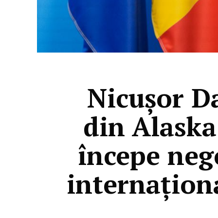
Nicușor D
din Alaska
începe nego
internațion