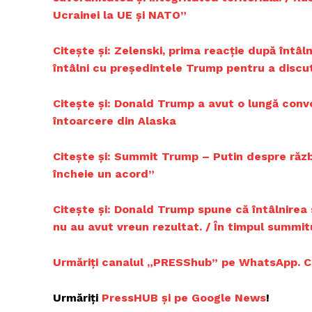
Ucrainei la UE și NATO”
Citește și: Zelenski, prima reacție după întâl
întâlni cu președintele Trump pentru a discut
Citește și: Donald Trump a avut o lungă convo
întoarcere din Alaska
Citește și:
Summit Trump – Putin despre războ
încheie un acord”
Citește și: Donald Trump spune că întâlnirea s
nu au avut vreun rezultat. / În timpul summit
Urmăriți canalul „PRESShub” pe WhatsApp. Cele
Urmăriți
PressHUB și pe Google News
!