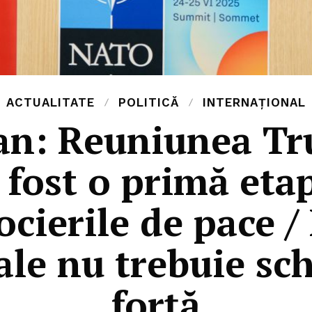
ACTUALITATE
POLITICĂ
INTERNAȚIONAL
an: Reuniunea T
 fost o primă eta
cierile de pace /
ale nu trebuie sc
forță