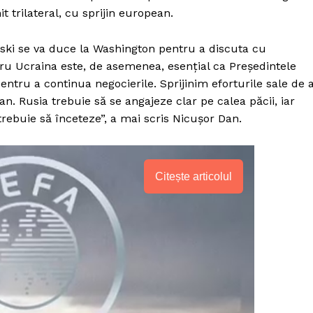
t trilateral, cu sprijin european.
nski se va duce la Washington pentru a discuta cu
ru Ucraina este, de asemenea, esențial ca Președintele
tru a continua negocierile. Sprijinim eforturile sale de 
n. Rusia trebuie să se angajeze clar pe calea păcii, iar
e trebuie să înceteze”, a mai scris Nicușor Dan.
Citește articolul
PRESShub
Despre noi / Echipa