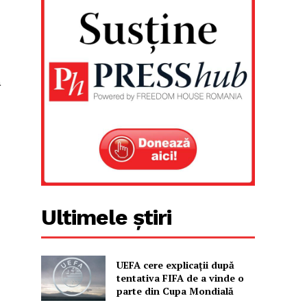
a
Ultimele știri
UEFA cere explicații după
tentativa FIFA de a vinde o
parte din Cupa Mondială