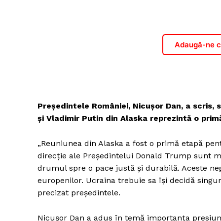
Adaugă-ne ca
Președintele României, Nicușor Dan, a scris,
și Vladimir Putin din Alaska reprezintă o pri
„Reuniunea din Alaska a fost o primă etapă pent
direcție ale Președintelui Donald Trump sunt me
drumul spre o pace justă și durabilă. Aceste nego
europenilor. Ucraina trebuie sa își decidă singur
precizat președintele.
Nicușor Dan a adus în temă importanța presiuni