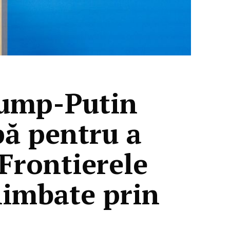
rump-Putin
pă pentru a
 Frontierele
himbate prin