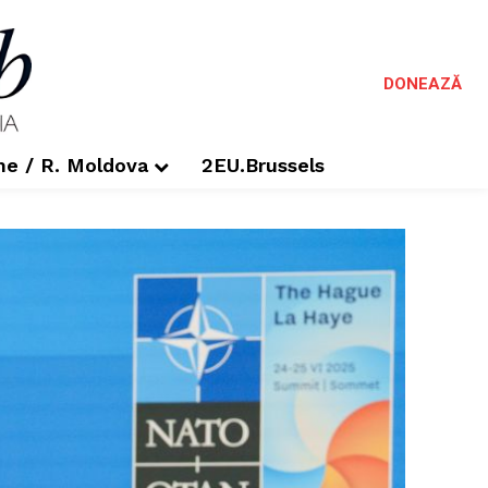
DONEAZĂ
me / R. Moldova
2EU.Brussels