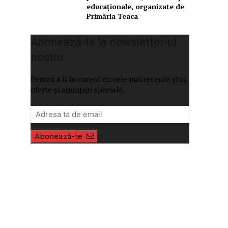
educaționale, organizate de
Primăria Teaca
Abonează-te la newsletter-ul
nostru
Pentru a fi la curent cu cele mai recente știri,
oferte și anunțuri speciale.
Abonează-te