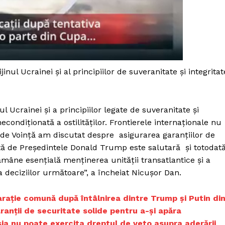
Proiecte editoriale
Rețea
Contact
iect
 HOUSE
NIA
inul Ucrainei și al principiilor de suveranitate și integritat
l Ucrainei și a principiilor legate de suveranitate și
necondiționată a ostilităților. Frontierele internaționale nu
i de Voință am discutat despre asigurarea garanțiilor de
tă de Președintele Donald Trump este salutară și totodat
mâne esențială menținerea unității transatlantice și a
deciziilor următoare”, a încheiat Nicușor Dan.
larație comună după întâlnirea dintre Trump și Putin di
ranții de securitate solide pentru a-și apăra
usia nu poate exercita dreptul de veto asupra aderării