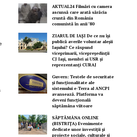
AKTUAL24 Filmări cu camera
ascunsă care arată sărăcia
cruntă din România
comunistă în anii ’80
ZIARUL DE IAȘI De ce nu își
publică averile voluntar aleșii
e
Iașului? Ce răspund
viceprimarii, vicepreședinții
CJ Iași, membri ai USR și
reprezentanți CURAJ
Guvern: Testele de securitate
și funcționalitate ale
sistemului e-Terra al ANCPI
ă
avansează. Platforma va
deveni funcțională
săptămâna viitoare
SĂPTĂMÂNA ONLINE
n
(BISTRIȚA) Evenimente
dedicate unor investiții și
proiecte sociale, culturale și