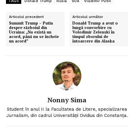
TAGS
Donald Trump
Rusia
SUA
Vladimir Putin
Articolul precedent
Articolul următor
Summit Trump – Putin
Donald Trump a avut o
despre războiul din
lungă convorbire cu
Ucraina: „Nu există un
Volodimir Zelenski în
acord, până nu se încheie
timpul zborului de
un acord”
întoarcere din Alaska
Nonny Sima
Student în anul II la Facultatea de Litere, specializarea
Jurnalism, din cadrul Universității Ovidius din Constanța.