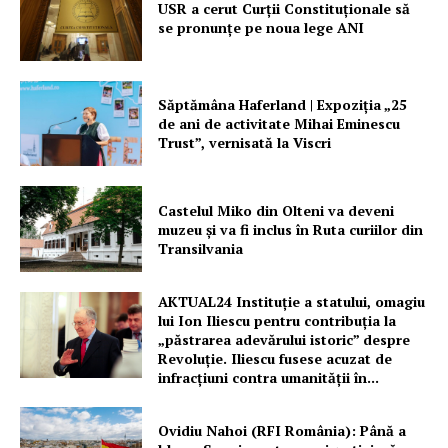
USR a cerut Curții Constituționale să
se pronunțe pe noua lege ANI
Săptămâna Haferland | Expoziţia „25
de ani de activitate Mihai Eminescu
Trust”, vernisată la Viscri
Castelul Miko din Olteni va deveni
muzeu şi va fi inclus în Ruta curiilor din
Transilvania
AKTUAL24 Instituție a statului, omagiu
lui Ion Iliescu pentru contribuția la
„păstrarea adevărului istoric” despre
Revoluție. Iliescu fusese acuzat de
infracțiuni contra umanității în...
Ovidiu Nahoi (RFI România): Până a