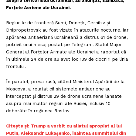
asupra teritoriului ucrainean, au anunțat, sâmbătă,
Forțele Aeriene ale Ucrainei.
Regiunile de frontieră Sumî, Donețk, Cernihiv și
Dnipropetrovsk au fost vizate în atacurile nocturne, iar
apărarea antiaeriană ucraineană a distrus 61 de drone,
potrivit unui mesaj postat pe Telegram. Statul Major
General al Forțelor Armate ale Ucrainei a raportat că
în ultimele 24 de ore au avut loc 139 de ciocniri pe linia
frontului.
În paralel, presa rusă, citând Ministerul Apărării de la
Moscova, a relatat că sistemele antiaeriene au
interceptat și distrus 29 de drone ucrainene lansate
asupra mai multor regiuni ale Rusiei, inclusiv 10
doborâte în regiunea Rostov.
Citește și:
Trump a vorbit cu aliatul apropiat al lui
Putin, Aleksandr Lukașenko, înaintea summitului din