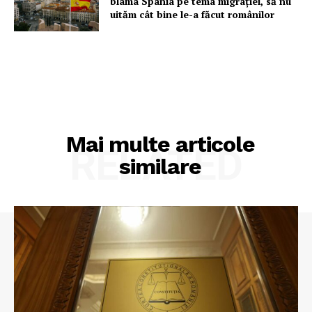
blama Spania pe tema migrației, să nu
uităm cât bine le-a făcut românilor
Mai multe articole
RELATED
similare