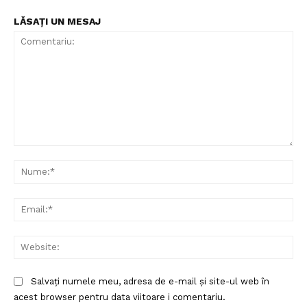
LĂSAȚI UN MESAJ
Un proiect
FREEDOM HOUSE ROMÂNIA
Comentariu:
Nu
PRESShub
Ema
Despre noi / Echipa
Proiecte editoriale
Web
Rețea
Contact
Salvați numele meu, adresa de e-mail și site-ul web în
acest browser pentru data viitoare i comentariu.