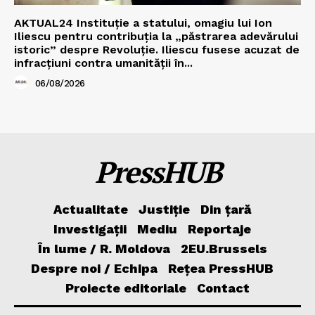
AKTUAL24 Instituție a statului, omagiu lui Ion
Iliescu pentru contribuția la „păstrarea adevărului
istoric” despre Revoluție. Iliescu fusese acuzat de
infracțiuni contra umanității în...
06/08/2026
PressHUB
Actualitate
Justiție
Din țară
Investigații
Mediu
Reportaje
În lume / R. Moldova
2EU.Brussels
Despre noi / Echipa
Rețea PressHUB
Proiecte editoriale
Contact