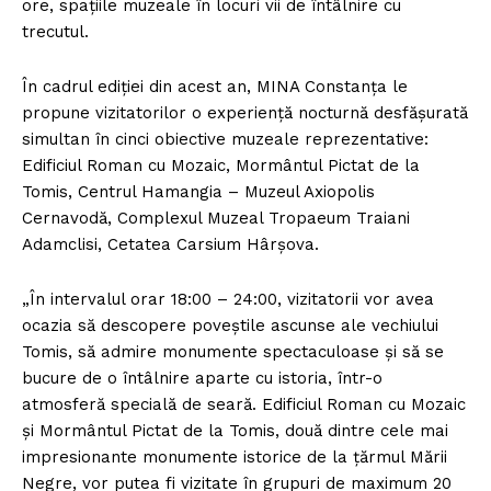
ore, spaţiile muzeale în locuri vii de întâlnire cu
trecutul.
În cadrul ediţiei din acest an, MINA Constanţa le
propune vizitatorilor o experienţă nocturnă desfăşurată
simultan în cinci obiective muzeale reprezentative:
Edificiul Roman cu Mozaic, Mormântul Pictat de la
Tomis, Centrul Hamangia – Muzeul Axiopolis
Cernavodă, Complexul Muzeal Tropaeum Traiani
Adamclisi, Cetatea Carsium Hârşova.
„În intervalul orar 18:00 – 24:00, vizitatorii vor avea
ocazia să descopere poveştile ascunse ale vechiului
Tomis, să admire monumente spectaculoase şi să se
bucure de o întâlnire aparte cu istoria, într-o
atmosferă specială de seară. Edificiul Roman cu Mozaic
şi Mormântul Pictat de la Tomis, două dintre cele mai
impresionante monumente istorice de la ţărmul Mării
Negre, vor putea fi vizitate în grupuri de maximum 20