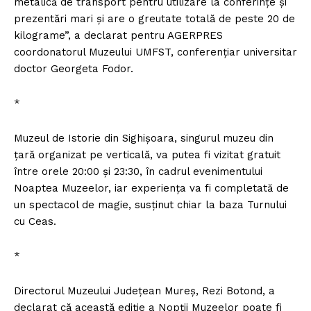
metalică de transport pentru utilizare la conferinţe şi
prezentări mari şi are o greutate totală de peste 20 de
kilograme”, a declarat pentru AGERPRES
coordonatorul Muzeului UMFST, conferenţiar universitar
doctor Georgeta Fodor.
*
Muzeul de Istorie din Sighişoara, singurul muzeu din
ţară organizat pe verticală, va putea fi vizitat gratuit
între orele 20:00 şi 23:30, în cadrul evenimentului
Noaptea Muzeelor, iar experienţa va fi completată de
un spectacol de magie, susţinut chiar la baza Turnului
cu Ceas.
*
Directorul Muzeului Judeţean Mureş, Rezi Botond, a
declarat că această ediţie a Nopţii Muzeelor poate fi