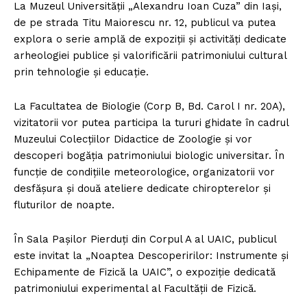
La Muzeul Universităţii „Alexandru Ioan Cuza” din Iaşi,
de pe strada Titu Maiorescu nr. 12, publicul va putea
explora o serie amplă de expoziţii şi activităţi dedicate
arheologiei publice şi valorificării patrimoniului cultural
prin tehnologie şi educaţie.
La Facultatea de Biologie (Corp B, Bd. Carol I nr. 20A),
vizitatorii vor putea participa la tururi ghidate în cadrul
Muzeului Colecţiilor Didactice de Zoologie şi vor
descoperi bogăţia patrimoniului biologic universitar. În
funcţie de condiţiile meteorologice, organizatorii vor
desfăşura şi două ateliere dedicate chiropterelor şi
fluturilor de noapte.
În Sala Paşilor Pierduţi din Corpul A al UAIC, publicul
este invitat la „Noaptea Descoperirilor: Instrumente şi
Echipamente de Fizică la UAIC”, o expoziţie dedicată
patrimoniului experimental al Facultăţii de Fizică.