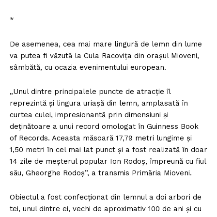
*
De asemenea, cea mai mare lingură de lemn din lume
va putea fi văzută la Cula Racoviţa din oraşul Mioveni,
sâmbătă, cu ocazia evenimentului european.
„Unul dintre principalele puncte de atracţie îl
reprezintă şi lingura uriaşă din lemn, amplasată în
curtea culei, impresionantă prin dimensiuni şi
deţinătoare a unui record omologat în Guinness Book
of Records. Aceasta măsoară 17,79 metri lungime şi
1,50 metri în cel mai lat punct şi a fost realizată în doar
14 zile de meşterul popular Ion Rodoş, împreună cu fiul
său, Gheorghe Rodoş”, a transmis Primăria Mioveni.
Obiectul a fost confecţionat din lemnul a doi arbori de
tei, unul dintre ei, vechi de aproximativ 100 de ani şi cu