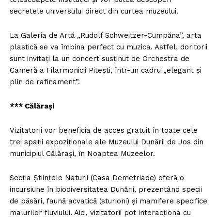
secretele universului direct din curtea muzeului.
La Galeria de Artă „Rudolf Schweitzer-Cumpăna”, arta
plastică se va îmbina perfect cu muzica. Astfel, doritorii
sunt invitaţi la un concert susţinut de Orchestra de
Cameră a Filarmonicii Piteşti, într-un cadru „elegant şi
plin de rafinament”.
*** Călăraşi
Vizitatorii vor beneficia de acces gratuit în toate cele
trei spaţii expoziţionale ale Muzeului Dunării de Jos din
municipiul Călăraşi, în Noaptea Muzeelor.
Secţia Ştiinţele Naturii (Casa Demetriade) oferă o
incursiune în biodiversitatea Dunării, prezentând specii
de păsări, faună acvatică (sturioni) şi mamifere specifice
malurilor fluviului. Aici, vizitatorii pot interacţiona cu