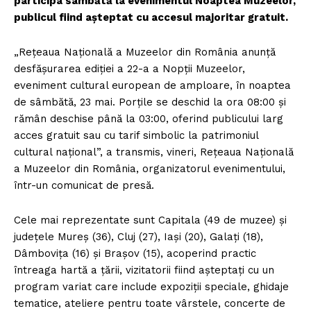
participa sâmbătă la evenimentul Noaptea Muzeelor,
publicul fiind așteptat cu accesul majoritar gratuit.
„Rețeaua Națională a Muzeelor din România anunță
desfășurarea ediției a 22-a a Nopții Muzeelor,
eveniment cultural european de amploare, în noaptea
de sâmbătă, 23 mai. Porțile se deschid la ora 08:00 și
rămân deschise până la 03:00, oferind publicului larg
acces gratuit sau cu tarif simbolic la patrimoniul
cultural național”, a transmis, vineri, Rețeaua Națională
a Muzeelor din România, organizatorul evenimentului,
într-un comunicat de presă.
Cele mai reprezentate sunt Capitala (49 de muzee) și
județele Mureș (36), Cluj (27), Iași (20), Galați (18),
Dâmbovița (16) și Brașov (15), acoperind practic
întreaga hartă a țării, vizitatorii fiind așteptați cu un
program variat care include expoziții speciale, ghidaje
tematice, ateliere pentru toate vârstele, concerte de