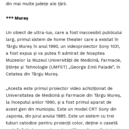
din mai multe județe ale țării.
*** Mureş
Un obiect de ultra-lux, care a fost inaccesibil publicului
larg, primul sistem de home theater care a existat în
Târgu Mureş în anul 1990, un videoproiector Sony 1031,
a fost expus şi va putea fi admirat de Noaptea
Muzeelor la Muzeul Universităţii de Medicină, Farmacie,
Ştiinţe şi Tehnologie (UMFST) „George Emil Palade”, în
Cetatea din Târgu Mureş.
„Acesta este primul proiector video achiziţionat de
Universitatea de Medicină şi Farmacie din Târgu Mureş,
la începutul anilor 1990, şi a fost primul aparat de
acest gen din municipiu. Este un model CRT Sony din
Japonia, din jurul anului 1985. Este un sistem cu trei
tuburi catodice pentru proiecţii color, deţine o casetă