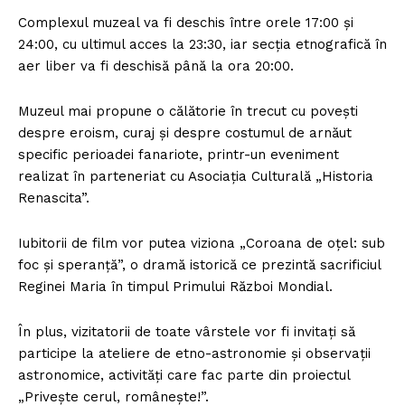
Complexul muzeal va fi deschis între orele 17:00 şi
24:00, cu ultimul acces la 23:30, iar secţia etnografică în
aer liber va fi deschisă până la ora 20:00.
Muzeul mai propune o călătorie în trecut cu poveşti
despre eroism, curaj şi despre costumul de arnăut
specific perioadei fanariote, printr-un eveniment
realizat în parteneriat cu Asociaţia Culturală „Historia
Renascita”.
Iubitorii de film vor putea viziona „Coroana de oţel: sub
foc şi speranţă”, o dramă istorică ce prezintă sacrificiul
Reginei Maria în timpul Primului Război Mondial.
În plus, vizitatorii de toate vârstele vor fi invitaţi să
participe la ateliere de etno-astronomie şi observaţii
astronomice, activităţi care fac parte din proiectul
„Priveşte cerul, româneşte!”.