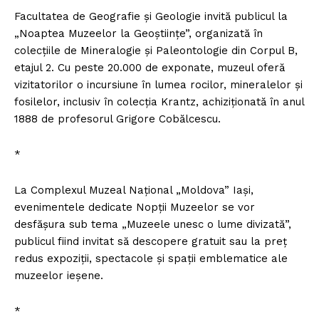
Facultatea de Geografie şi Geologie invită publicul la
„Noaptea Muzeelor la Geoştiinţe”, organizată în
colecţiile de Mineralogie şi Paleontologie din Corpul B,
etajul 2. Cu peste 20.000 de exponate, muzeul oferă
vizitatorilor o incursiune în lumea rocilor, mineralelor şi
fosilelor, inclusiv în colecţia Krantz, achiziţionată în anul
1888 de profesorul Grigore Cobălcescu.
*
La Complexul Muzeal Naţional „Moldova” Iaşi,
evenimentele dedicate Nopţii Muzeelor se vor
desfăşura sub tema „Muzeele unesc o lume divizată”,
publicul fiind invitat să descopere gratuit sau la preţ
redus expoziţii, spectacole şi spaţii emblematice ale
muzeelor ieşene.
*