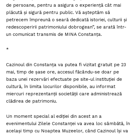
de persoane, pentru a asigura o experienţă cât mai
plăcută şi sigură pentru public. Vă aşteptăm să
petrecem împreună o seară dedicată istoriei, culturii şi
redescoperirii patrimoniului dobrogean”, se arată într-
un comunicat transmis de MINA Constanţa.
*
Cazinoul din Constanţa va putea fi vizitat gratuit pe 23
mai, timp de şase ore, accesul făcându-se doar pe
baza unei rezervări efectuate pe site-ul instituţiei de
cultură, în limita locurilor disponibile, au informat
miercuri reprezentanţii societăţii care administrează
clădirea de patrimoniu.
Un moment special al ediţiei din acest an a
evenimentului Zilele Constanţei va avea loc sâmbătă, în
acelaşi timp cu Noaptea Muzeelor, când Cazinoul îşi va