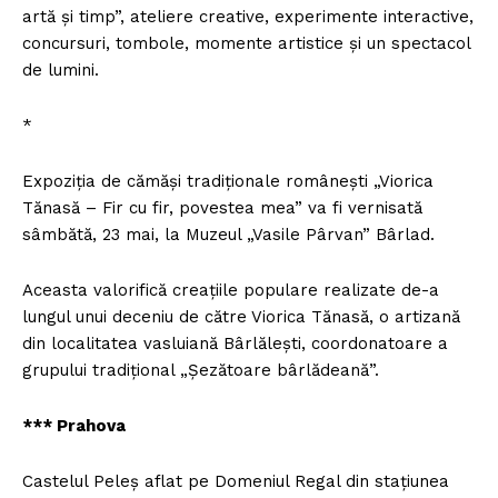
artă şi timp”, ateliere creative, experimente interactive,
concursuri, tombole, momente artistice şi un spectacol
de lumini.
*
Expoziţia de cămăşi tradiţionale româneşti „Viorica
Tănasă – Fir cu fir, povestea mea” va fi vernisată
sâmbătă, 23 mai, la Muzeul „Vasile Pârvan” Bârlad.
Aceasta valorifică creaţiile populare realizate de-a
lungul unui deceniu de către Viorica Tănasă, o artizană
din localitatea vasluiană Bârlăleşti, coordonatoare a
grupului tradiţional „Şezătoare bârlădeană”.
*** Prahova
Castelul Peleş aflat pe Domeniul Regal din staţiunea
Un proiect