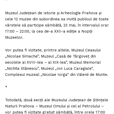
*
Muzeul Judeţean de Istorie şi Arheologie Prahova şi
cele 12 muzee din subordinea sa invită publicul de toate
vârstele să participe sâmbătă, 23 mai, în intervalul orar
17:00 – 22:00, la cea de-a XXII-a ediţie a Nopţii
Muzeelor.
Vor putea fi vizitate, printre altele, Muzeul Ceasului
„Nicolae Simache”, Muzeul „Casă de Târgoveţ din
secolele al XVIII-lea – al XIX-lea”, Muzeul Memorial
„Nichita Stănescu”, Muzeul „Ion Luca Caragiale”,
Complexul muzeal „Nicolae Iorga” din Vălenii de Munte.
*
Totodată, două secţii ale Muzeului Judeţean de Ştiinţele
Naturii Prahova – Muzeul Omului şi cel al Petrolului –
vor putea fi vizitate gratuit sâmbătă, între orele 17:00