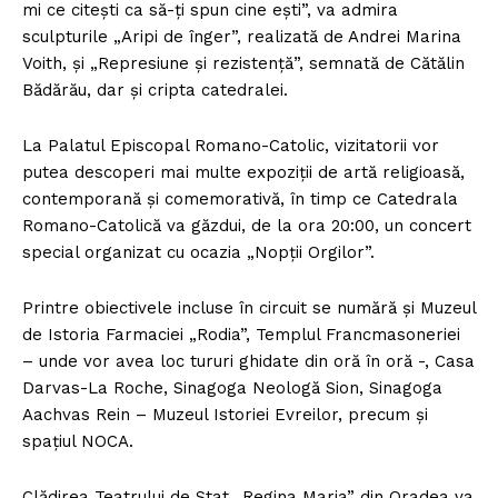
mi ce citeşti ca să-ţi spun cine eşti”, va admira
sculpturile „Aripi de înger”, realizată de Andrei Marina
Voith, şi „Represiune şi rezistenţă”, semnată de Cătălin
Bădărău, dar şi cripta catedralei.
La Palatul Episcopal Romano-Catolic, vizitatorii vor
putea descoperi mai multe expoziţii de artă religioasă,
contemporană şi comemorativă, în timp ce Catedrala
Romano-Catolică va găzdui, de la ora 20:00, un concert
special organizat cu ocazia „Nopţii Orgilor”.
Printre obiectivele incluse în circuit se numără şi Muzeul
de Istoria Farmaciei „Rodia”, Templul Francmasoneriei
– unde vor avea loc tururi ghidate din oră în oră -, Casa
Darvas-La Roche, Sinagoga Neologă Sion, Sinagoga
Aachvas Rein – Muzeul Istoriei Evreilor, precum şi
spaţiul NOCA.
Clădirea Teatrului de Stat „Regina Maria” din Oradea va