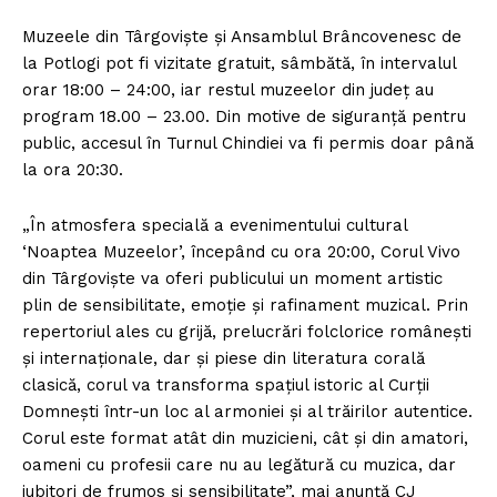
Muzeele din Târgovişte şi Ansamblul Brâncovenesc de
la Potlogi pot fi vizitate gratuit, sâmbătă, în intervalul
orar 18:00 – 24:00, iar restul muzeelor din judeţ au
program 18.00 – 23.00. Din motive de siguranţă pentru
public, accesul în Turnul Chindiei va fi permis doar până
la ora 20:30.
„În atmosfera specială a evenimentului cultural
‘Noaptea Muzeelor’, începând cu ora 20:00, Corul Vivo
din Târgovişte va oferi publicului un moment artistic
plin de sensibilitate, emoţie şi rafinament muzical. Prin
repertoriul ales cu grijă, prelucrări folclorice româneşti
şi internaţionale, dar şi piese din literatura corală
clasică, corul va transforma spaţiul istoric al Curţii
Domneşti într-un loc al armoniei şi al trăirilor autentice.
Corul este format atât din muzicieni, cât şi din amatori,
oameni cu profesii care nu au legătură cu muzica, dar
iubitori de frumos şi sensibilitate”, mai anunţă CJ