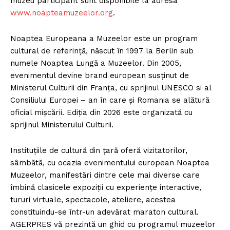
muzeu participant sunt disponibile la adresa
www.noapteamuzeelor.org
.
Noaptea Europeana a Muzeelor este un program
cultural de referință, născut în 1997 la Berlin sub
numele Noaptea Lungă a Muzeelor. Din 2005,
evenimentul devine brand european susținut de
Ministerul Culturii din Franța, cu sprijinul UNESCO si al
Consiliului Europei – an în care și Romania se alătură
oficial mișcării. Ediția din 2026 este organizată cu
sprijinul Ministerului Culturii.
Instituţiile de cultură din ţară oferă vizitatorilor,
sâmbătă, cu ocazia evenimentului european Noaptea
Muzeelor, manifestări dintre cele mai diverse care
îmbină clasicele expoziţii cu experienţe interactive,
tururi virtuale, spectacole, ateliere, acestea
constituindu-se într-un adevărat maraton cultural.
AGERPRES vă prezintă un ghid cu programul muzeelor