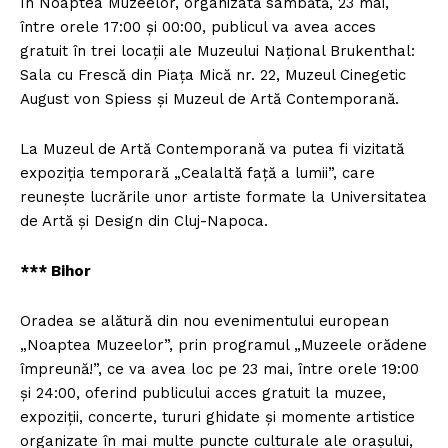
În Noaptea Muzeelor, organizată sâmbătă, 23 mai,
între orele 17:00 şi 00:00, publicul va avea acces
gratuit în trei locaţii ale Muzeului Naţional Brukenthal:
Sala cu Frescă din Piaţa Mică nr. 22, Muzeul Cinegetic
August von Spiess şi Muzeul de Artă Contemporană.
La Muzeul de Artă Contemporană va putea fi vizitată
expoziţia temporară „Cealaltă faţă a lumii”, care
reuneşte lucrările unor artiste formate la Universitatea
de Artă şi Design din Cluj-Napoca.
*** Bihor
Oradea se alătură din nou evenimentului european
„Noaptea Muzeelor”, prin programul „Muzeele orădene
împreună!”, ce va avea loc pe 23 mai, între orele 19:00
şi 24:00, oferind publicului acces gratuit la muzee,
expoziţii, concerte, tururi ghidate şi momente artistice
organizate în mai multe puncte culturale ale oraşului,