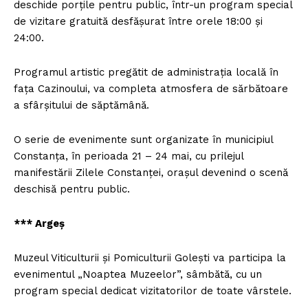
deschide porţile pentru public, într-un program special
de vizitare gratuită desfăşurat între orele 18:00 şi
24:00.
Programul artistic pregătit de administraţia locală în
faţa Cazinoului, va completa atmosfera de sărbătoare
a sfârşitului de săptămână.
O serie de evenimente sunt organizate în municipiul
Constanţa, în perioada 21 – 24 mai, cu prilejul
manifestării Zilele Constanţei, oraşul devenind o scenă
deschisă pentru public.
*** Argeş
Muzeul Viticulturii şi Pomiculturii Goleşti va participa la
evenimentul „Noaptea Muzeelor”, sâmbătă, cu un
program special dedicat vizitatorilor de toate vârstele.