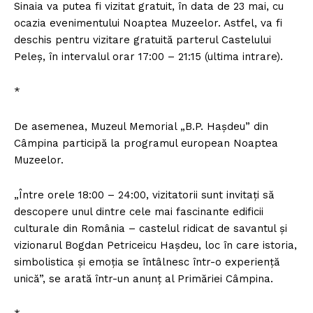
Sinaia va putea fi vizitat gratuit, în data de 23 mai, cu
FREEDOM HOUSE ROMÂNIA
ocazia evenimentului Noaptea Muzeelor. Astfel, va fi
deschis pentru vizitare gratuită parterul Castelului
Peleş, în intervalul orar 17:00 – 21:15 (ultima intrare).
PRESShub
*
Despre noi / Echipa
De asemenea, Muzeul Memorial „B.P. Haşdeu” din
Câmpina participă la programul european Noaptea
Proiecte editoriale
Muzeelor.
Rețea
Contact
„Între orele 18:00 – 24:00, vizitatorii sunt invitaţi să
descopere unul dintre cele mai fascinante edificii
culturale din România – castelul ridicat de savantul şi
vizionarul Bogdan Petriceicu Haşdeu, loc în care istoria,
simbolistica şi emoţia se întâlnesc într-o experienţă
unică”, se arată într-un anunţ al Primăriei Câmpina.