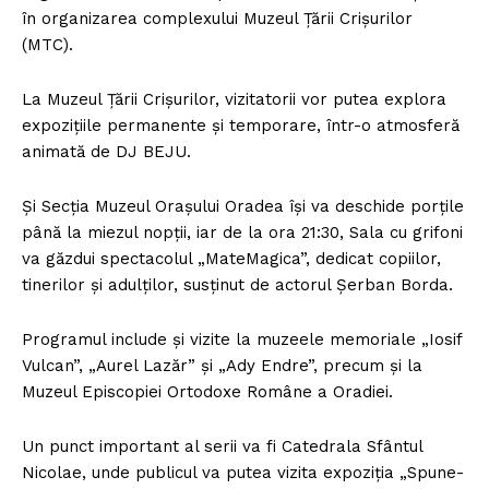
în organizarea complexului Muzeul Ţării Crişurilor
(MTC).
La Muzeul Ţării Crişurilor, vizitatorii vor putea explora
expoziţiile permanente şi temporare, într-o atmosferă
animată de DJ BEJU.
Şi Secţia Muzeul Oraşului Oradea îşi va deschide porţile
până la miezul nopţii, iar de la ora 21:30, Sala cu grifoni
va găzdui spectacolul „MateMagica”, dedicat copiilor,
tinerilor şi adulţilor, susţinut de actorul Şerban Borda.
Programul include şi vizite la muzeele memoriale „Iosif
Vulcan”, „Aurel Lazăr” şi „Ady Endre”, precum şi la
Muzeul Episcopiei Ortodoxe Române a Oradiei.
Un punct important al serii va fi Catedrala Sfântul
Nicolae, unde publicul va putea vizita expoziţia „Spune-