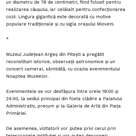
un diametru de 78 de centimetri, fiind folosit pentru
realizarea căuşului, iar celălalt pentru confecţionarea
cozii. Lingura gigantică este decorată cu motive
populare tradiţionale şi cu sigla oraşului Mioveni.
*
Muzeul Judeţean Argeş din Piteşti a pregătit
reconstituiri istorice, observaţii astronomice şi un
concert cameral, sâmbătă, cu ocazia evenimentului
Noaptea Muzeelor.
Evenimentele se vor desfăşura între orele 18:00 şi
24:00, la sediul principal din fosta clădire a Palatului
Administrativ, precum şi la Galeria de Artă din Piaţa
Primăriei.
De asemenea, vizitatorii vor putea privi cerul prin
telescoapele instituţiei şi vor putea descoperi