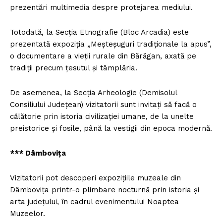
prezentări multimedia despre protejarea mediului.
Totodată, la Secţia Etnografie (Bloc Arcadia) este
prezentată expoziţia „Meşteşuguri tradiţionale la apus”,
o documentare a vieţii rurale din Bărăgan, axată pe
tradiţii precum ţesutul şi tâmplăria.
De asemenea, la Secţia Arheologie (Demisolul
Consiliului Judeţean) vizitatorii sunt invitaţi să facă o
călătorie prin istoria civilizaţiei umane, de la unelte
preistorice şi fosile, până la vestigii din epoca modernă.
*** Dâmboviţa
Vizitatorii pot descoperi expoziţiile muzeale din
Dâmboviţa printr-o plimbare nocturnă prin istoria şi
arta judeţului, în cadrul evenimentului Noaptea
Muzeelor.