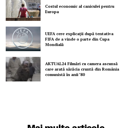
Un proiect
Costul economic al caniculei pentru
FREEDOM HOUSE ROMÂNIA
Europa
UEFA cere explicații după tentativa
PRESShub
FIFA de a vinde o parte din Cupa
Mondială
Despre noi / Echipa
Proiecte editoriale
AKTUAL24 Filmări cu camera ascunsă
Rețea
care arată sărăcia cruntă din România
comunistă în anii ’80
Contact
Mai multe articole