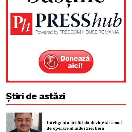
Un proiect
FREEDOM HOUSE ROMÂNIA
PRESShub
Despre noi / Echipa
Proiecte editoriale
Știri de astăzi
Rețea
Contact
Inteligența artificială devine sistemul
de operare al industriei berii