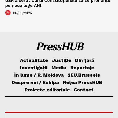
USR a cerut Curții Constituționale să se pronunțe
pe noua lege ANI
06/08/2026
PressHUB
Actualitate
Justiție
Din țară
Investigații
Mediu
Reportaje
În lume / R. Moldova
2EU.Brussels
Despre noi / Echipa
Rețea PressHUB
Proiecte editoriale
Contact