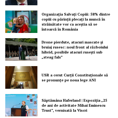
Organizația Salvați Copiii: 58% dintre
copiii cu părinții plecați la muncă în
străinătate vor ca aceștia să se
întoarcă în România
Drone pierdute, atacuri mascate și
bruiaj rusesc: noul front al războiului
hibrid, posibile atacuri rusești sub
„steag fals”
USR a cerut Curții Constituționale să
se pronunțe pe noua lege ANI
Săptămâna Haferland | Expoziţia „25
de ani de activitate Mihai Eminescu
Trust”, vernisată la Viscri