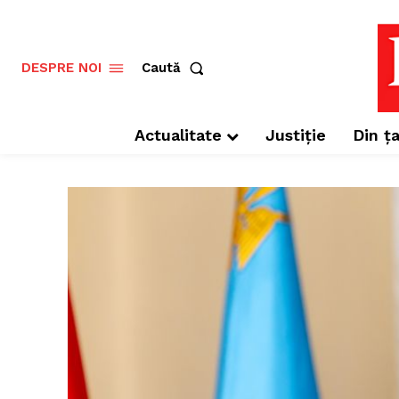
Caută
DESPRE NOI
Actualitate
Justiție
Din ța