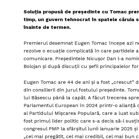
Soluția propusă de președinte cu Tomac premie
timp, un guvern tehnocrat în spatele căruia s
înainte de termen.
Premierul desemnat Eugen Tomac începe azi neg
rezolve o ecuație complicată în care partidele a
comunicare. Președintele Nicușor Dan l-a nomi
Bolojan și după discuții cu șefii principalelor fo
Eugen Tomac are 44 de ani și a fost „crescut” 
din consilierii din jurul fostului președinte. Toma
lui Băsescu până la capăt. A făcut trecerea spre
Parlamentul European în 2024 printr-o alianță c
al Partidului Mișcarea Populară, care a luat s
fost primul lider politic care s-a decis să-l sus
congresul PMP la sfârșitul lunii ianuarie 2025 și
„cel mai pregătit, cel mai credibil, cel mai bun