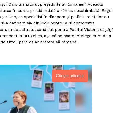
ușor Dan, următorul președinte al României”. Această
ntrarea în cursa prezidențială a rămas neschimbată: Euge
or Dan, ca specialist în diaspora și pe linia relațiilor cu
și-a dat demisia din PMP pentru a-și demonstra
n, unde actualul candidat pentru Palatul Victoria câștig
ea mandat la Bruxelles, așa că se poate înțelege cum de a
de altfel, pare că ar prefera să rămână.
Citește articolul
PRESShub
Despre noi / Echipa