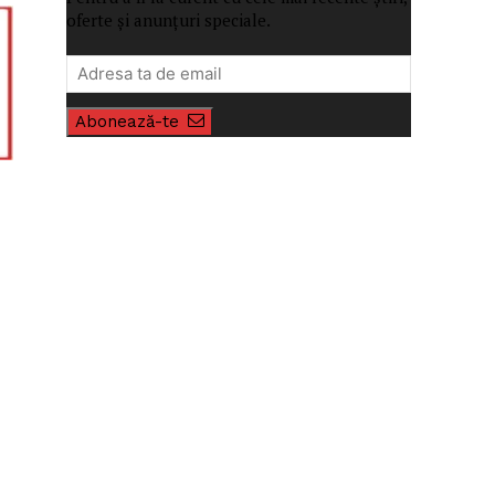
oferte și anunțuri speciale.
Abonează-te