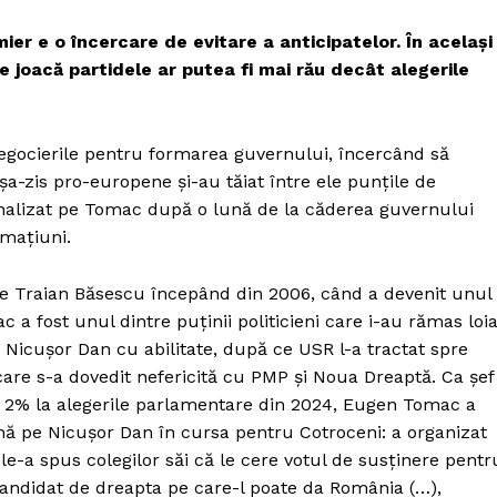
r e o încercare de evitare a anticipatelor. În același
e joacă partidele ar putea fi mai rău decât alegerile
ocierile pentru formarea guvernului, încercând să
șa-zis pro-europene și-au tăiat între ele punțile de
nalizat pe Tomac după o lună de la căderea guvernului
rmațiuni.
de Traian Băsescu începând din 2006, când a devenit unul
c a fost unul dintre puținii politicieni care i-au rămas loia
 Nicușor Dan cu abilitate, după ce USR l-a tractat spre
are s-a dovedit nefericită cu PMP și Noua Dreaptă. Ca șef
ub 2% la alegerile parlamentare din 2024, Eugen Tomac a
țină pe Nicușor Dan în cursa pentru Cotroceni: a organizat
 le-a spus colegilor săi că le cere votul de susținere pentr
 candidat de dreapta pe care-l poate da România (…),