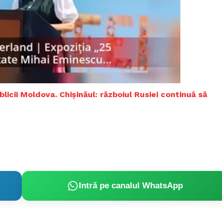
Proiecte editoriale
Rețea
Contact
iect
 HOUSE
NIA
licii Moldova. Chișinăul: războiul Rusiei continuă să
Intră pe canalul WhatsApp