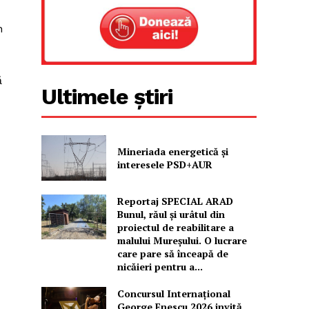
n
ă
Ultimele știri
Mineriada energetică și
interesele PSD+AUR
Reportaj SPECIAL ARAD
Bunul, răul și urâtul din
proiectul de reabilitare a
malului Mureșului. O lucrare
care pare să înceapă de
nicăieri pentru a...
Concursul Internațional
George Enescu 2026 invită