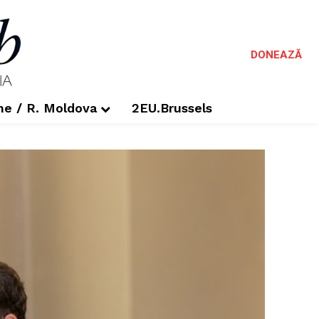
DONEAZĂ
me / R. Moldova
2EU.Brussels