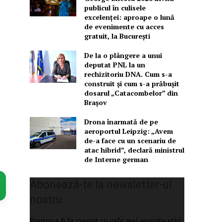
publicul în culisele
excelenței: aproape o lună
de evenimente cu acces
gratuit, la București
De la o plângere a unui
deputat PNL la un
rechizitoriu DNA. Cum s-a
construit și cum s-a prăbușit
dosarul „Catacombelor” din
Brașov
Drona înarmată de pe
aeroportul Leipzig: „Avem
de-a face cu un scenariu de
atac hibrid”, declară ministrul
de Interne german
Abonează-te la newsletter-ul
nostru
Pentru a fi la curent cu cele mai recente știri,