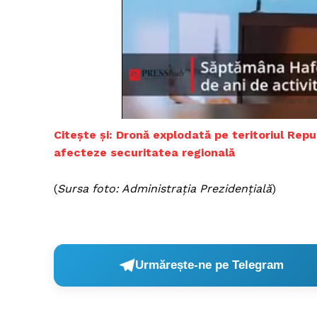
Un pro
FREEDOM
ROMÂ
Citește și: Dronă explodată pe teritoriul Repub
afecteze securitatea regională
(
Sursa foto: Administrația Prezidențială
)
Urmărește-ne pe Telegram