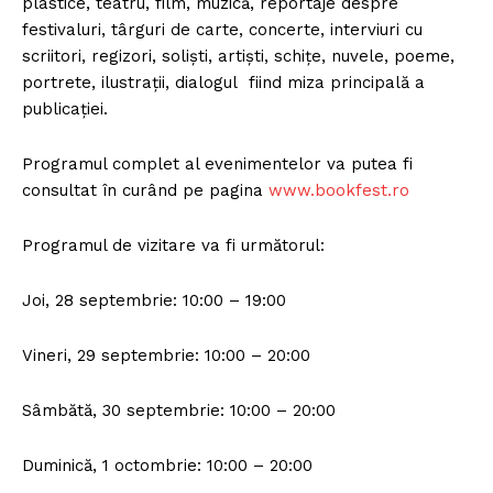
plastice, teatru, film, muzică, reportaje despre
festivaluri, târguri de carte, concerte, interviuri cu
scriitori, regizori, soliști, artiști, schițe, nuvele, poeme,
portrete, ilustrații, dialogul fiind miza principală a
publicaţiei.
Programul complet al evenimentelor va putea fi
Un proiect
consultat în curând pe pagina
www.bookfest.ro
FREEDOM HOUSE ROMÂNIA
Programul de vizitare va fi următorul:
Joi, 28 septembrie: 10:00 – 19:00
PRESShub
Vineri, 29 septembrie: 10:00 – 20:00
Despre noi / Echipa
Sâmbătă, 30 septembrie: 10:00 – 20:00
Proiecte editoriale
Rețea
Duminică, 1 octombrie: 10:00 – 20:00
Contact