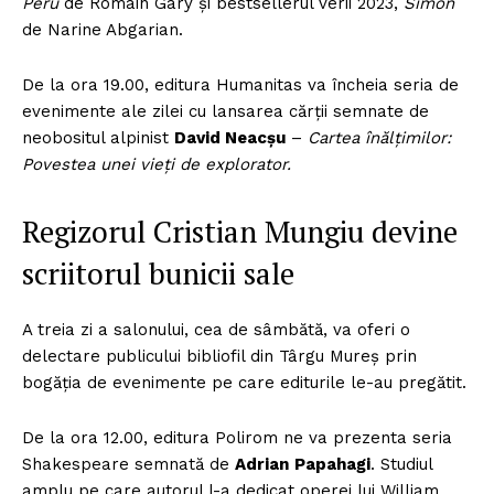
Peru
de Romain Gary şi bestsellerul verii 2023,
Simon
de Narine Abgarian.
De la ora 19.00, editura Humanitas va încheia seria de
evenimente ale zilei cu lansarea cărţii semnate de
neobositul alpinist
David Neacșu
–
Cartea înălțimilor:
Povestea unei vieți de explorator.
Regizorul Cristian Mungiu devine
scriitorul bunicii sale
A treia zi a salonului, cea de sâmbătă, va oferi o
delectare publicului bibliofil din Târgu Mureş prin
bogăţia de evenimente pe care editurile le-au pregătit.
De la ora 12.00, editura Polirom ne va prezenta seria
Shakespeare semnată de
Adrian
Papahagi
. Studiul
amplu pe care autorul l-a dedicat operei lui William