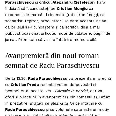
Paraschivescu
şi criticul
Alexandru Cistelecan
. Fără
îndoială că îl cunoaşteţi pe
Cristian
Mungiu
ca
exponent de marcă al cinematografiei româneşţi, ca
scenarist, regizor, producător. De data aceasta ne va
da prilejul să-l cunoaştem şi ca scriitor, deşi a mai
publicat ocazional articole, note de călătorie, pagini de
jurnal. Promitem că va fi o întâlnire memorabilă.
Avanpremieră din noul roman
semnat de Radu Paraschivescu
De la 13.30,
Radu Paraschivescu
va prezenta împreună
cu
Cristian Preda
recentul volum de povestiri şi
bestseller al acestei veri,
Garoafe la bordel
, dar va
oferi şi o lectură în avanpremieră din romanul său aflat
în pregătire,
Brățară pe glezna ta.
Orice întâlnire cu
Radu Paraschivescu
şi cu volumele sale este un motiv
de bucurie, astfel că vă aşteptăm în număr cât mai