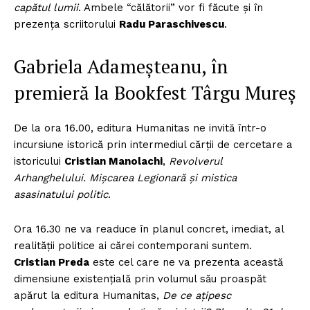
capătul lumii
. Ambele “călătorii” vor fi făcute şi în
prezenţa scriitorului
Radu Paraschivescu
.
Gabriela Adameșteanu, în
premieră la Bookfest Târgu Mureș
De la ora 16.00, editura Humanitas ne invită într-o
incursiune istorică prin intermediul cărţii de cercetare a
istoricului
Cristian Manolachi
,
Revolverul
Arhanghelului. Mișcarea Legionară și mistica
asasinatului politic
.
Ora 16.30 ne va readuce în planul concret, imediat, al
realităţii politice ai cărei contemporani suntem.
Cristian Preda
este cel care ne va prezenta această
dimensiune existenţială prin volumul său proaspăt
apărut la editura Humanitas,
De ce ațipesc