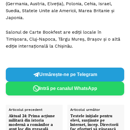
(Germania, Austria, Elveția), Polonia, Cehia, Israel,
Suedia, Statele Unite ale Americii, Marea Britanie și
Japonia.
Salonul de Carte Bookfest are ediții locale în
Timișoara, Cluj-Napoca, Târgu Mureș, Brașov și o altă
ediție internațională la Chișinău.
Urmărește-ne pe Telegram
Intră pe canalul WhatsApp
Articolul precedent
Articolul următor
Aktual 24: Prima acțiune
Testele iniţiale pentru
militară din istoria
elevi, susţinute pe
modernă a românilor a
Internet, încep. Directorii
avut loc din greșeală
fac eforturi să găsească