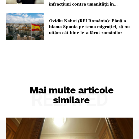
infracțiuni contra umanității în...
Ovidiu Nahoi (RFI România): Până a
blama Spania pe tema migrației, să nu
uităm cât bine le-a făcut românilor
Mai multe articole
RELATED
similare