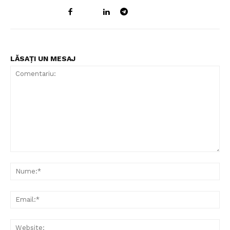
LĂSAȚI UN MESAJ
Comentariu:
Nu
Ema
Web