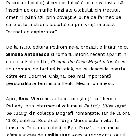
Pasionatul biolog şi neobositul călător ne va invita să-l
însoţim pe drumurile lungi ale Globului, din trecutul
omenirii până azi, prin poveştile pline de farmec pe
care el le-a strâns laolaltă ca prin vrajă în acest
“carnet de explorator”.
De la 12.30, editura Polirom ne-a pregătit o întâlnire cu
Simona Antonescu
şi romanul istoric recent apărut în
colecţia Fiction Ltd,
Chiajna din Casa Mușatinilor
. Acest
nou roman, de factură istorică, ne va deschide poarta
către era Doamnei Chiajna, cea mai importantă
personalitate feminină a Evului Mediu românesc.
Apoi,
Anca Vieru
ne va face cunoştinţă cu Theodor
Pallady, prin intermediul volumului
Pallady. Ulise legat
de catarg
, din colecţia Biografii romanţate. Iar de la ora
13.30, publicul Bookfest Târgu Mureș este invitat la
lansarea în cadrul colecţiei Ego. Proză a romanului
Viața e a mea
de
Emilia Faur
. Acesta reprezintă saltul