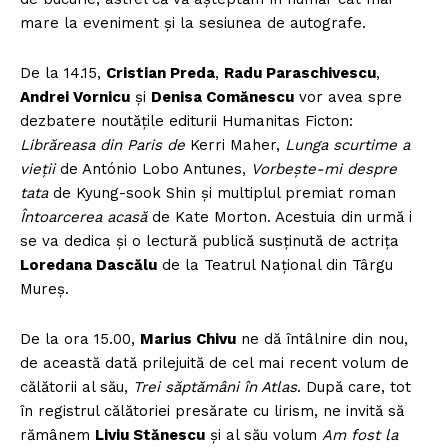
mare la eveniment şi la sesiunea de autografe.
De la 14.15,
Cristian Preda
,
Radu Paraschivescu
,
Andrei Vornicu
şi
Denisa Comănescu
vor avea spre
dezbatere noutăţile editurii Humanitas Ficton:
Librăreasa din Paris de
Kerri Maher,
Lunga scurtime a
vieții
de António Lobo Antunes,
Vorbește-mi despre
tata
de Kyung-sook Shin şi multiplul premiat roman
Întoarcerea acasă
de Kate Morton. Acestuia din urmă i
se va dedica şi o lectură publică susținută de actrița
Loredana Dascălu
de la Teatrul Național din Târgu
Mureș.
De la ora 15.00,
Marius Chivu
ne dă întâlnire din nou,
de această dată prilejuită de cel mai recent volum de
călătorii al său,
Trei săptămâni în Atlas
. După care, tot
în registrul călătoriei presărate cu lirism, ne invită să
rămânem
Liviu Stănescu
şi al său volum
Am fost la