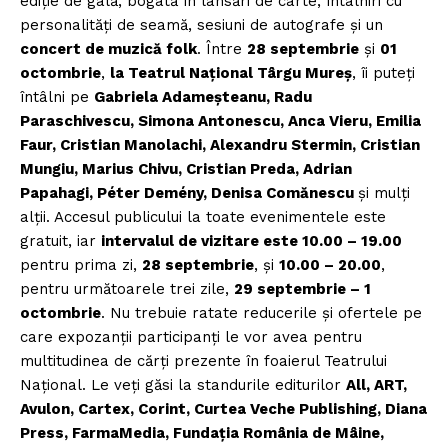
ediție de gală, bogată în lansări de carte, întâlniri cu
personalităţi de seamă, sesiuni de autografe și un
concert de muzică folk
. Între
28 septembrie
și
01
octombrie
,
la Teatrul Național Târgu Mureș
, îi puteți
întâlni pe
Gabriela Adameşteanu, Radu
Paraschivescu, Simona Antonescu, Anca Vieru, Emilia
Faur, Cristian Manolachi, Alexandru Stermin, Cristian
Mungiu, Marius Chivu, Cristian Preda, Adrian
Papahagi, Péter Demény, Denisa Comănescu
și mulți
alții. Accesul publicului la toate evenimentele este
gratuit, iar
intervalul de vizitare este 10.00 – 19.00
pentru prima zi,
28 septembrie
, și
10.00 – 20.00
,
pentru următoarele trei zile,
29 septembrie – 1
octombrie
. Nu trebuie ratate reducerile şi ofertele pe
care expozanţii participanţi le vor avea pentru
multitudinea de cărți prezente în foaierul Teatrului
Național. Le veți găsi la standurile editurilor
All, ART,
Avulon, Cartex, Corint, Curtea Veche Publishing, Diana
Press, FarmaMedia, Fundaţia România de Mâine,