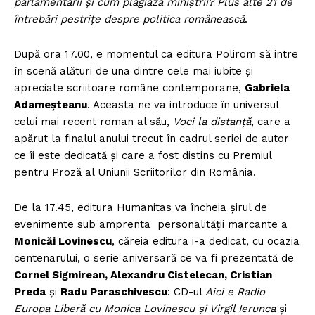
parlamentarii și cum plagiază miniștrii?
Plus alte 21 de
întrebări pestrițe despre politica românească
.
După ora 17.00, e momentul ca editura Polirom să intre
în scenă alături de una dintre cele mai iubite şi
apreciate scriitoare române contemporane,
Gabriela
Adameşteanu
. Aceasta ne va introduce în universul
celui mai recent roman al său,
Voci la distanţă
, care a
apărut la finalul anului trecut în cadrul seriei de autor
ce îi este dedicată şi care a fost distins cu Premiul
pentru Proză al Uniunii Scriitorilor din România.
De la 17.45, editura Humanitas va încheia şirul de
evenimente sub amprenta personalităţii marcante a
Monicăi Lovinescu
, căreia editura i-a dedicat, cu ocazia
centenarului, o serie aniversară ce va fi prezentată de
Cornel Sigmirean, Alexandru Cistelecan, Cristian
Preda
și
Radu Paraschivescu
: CD-ul
Aici e Radio
Europa Liberă
cu Monica Lovinescu și Virgil Ierunca
și