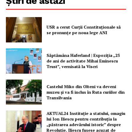
Știri de astăzi
USR a cerut Curții Constituționale să
se pronunțe pe noua lege ANI
Săptămâna Haferland | Expoziţia „25
de ani de activitate Mihai Eminescu
Trust”, vernisată la Viscri
Castelul Miko din Olteni va deveni
muzeu şi va fi inclus în Ruta curiilor din
Transilvania
AKTUAL24 Instituție a statului, omagiu
lui Ion Iliescu pentru contribuția la
„păstrarea adevărului istoric” despre
Revoluție. Iliescu fusese acuzat de