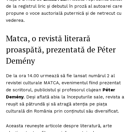
de la registrul liric şi debutul în proză al autoarei care
propune o voce auctorială puternică şi de netrecut cu
vederea.
Matca, o revistă literară
proaspătă, prezentată de Péter
Demény
De la ora 14.00 urmează să fie lansat numărul 2 al
revistei culturale MATCA, evenimentul fiind prezentat
de scriitorul, publicistul şi profesorul clujean
Péter
Demény
. Deşi aflată abia la începuturile sale, revista a
reuşit să pătrundă şi să atragă atenţia pe piaţa
culturală din România prin conţinutul său diversificat.
Aceasta reuneşte articole despre literatură, arte