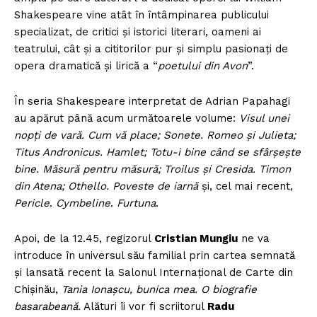
Shakespeare vine atât în întâmpinarea publicului
specializat, de critici şi istorici literari, oameni ai
teatrului, cât şi a cititorilor pur şi simplu pasionaţi de
opera dramatică şi lirică a “
poetului din Avon
”.
În seria Shakespeare interpretat de Adrian Papahagi
au apărut până acum următoarele volume:
Visul unei
nopți de vară. Cum vă place; Sonete. Romeo și Julieta;
Titus Andronicus. Hamlet; Totu-i bine când se sfârşeşte
bine. Măsură pentru măsură; Troilus şi Cresida. Timon
din Atena; Othello. Poveste de iarnă
şi, cel mai recent,
Pericle
.
Cymbeline
.
Furtuna
.
Apoi, de la 12.45, regizorul
Cristian Mungiu
ne va
introduce în universul său familial prin cartea semnată
şi lansată recent la Salonul Internaţional de Carte din
Chişinău,
Tania Ionașcu, bunica mea. O biografie
basarabeană.
Alături îi vor fi scriitorul
Radu