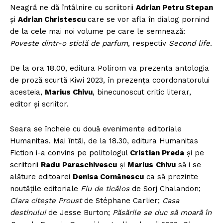
Neagră ne dă întâlnire cu scriitorii
Adrian Petru Stepan
şi
Adrian Christescu
care se vor afla în dialog pornind
de la cele mai noi volume pe care le semnează:
Poveste dintr-o sticlă de parfum
, respectiv
Second life
.
De la ora 18.00, editura Polirom va prezenta antologia
de proză scurtă Kiwi 2023, în prezența coordonatorului
acesteia,
Marius Chivu
, binecunoscut critic literar,
editor și scriitor.
Seara se încheie cu două evenimente editoriale
Humanitas. Mai întâi, de la 18.30, editura Humanitas
Fiction i-a convins pe politologul
Cristian Preda
și pe
scriitorii
Radu
Paraschivescu
și
Marius
Chivu
să i se
alăture editoarei
Denisa Comănescu
ca să prezinte
noutățile editoriale
Fiu de ticălos
de Sorj Chalandon;
Clara citește Proust
de Stéphane Carlier;
Casa
destinului
de Jesse Burton;
Păsările se duc să moară în