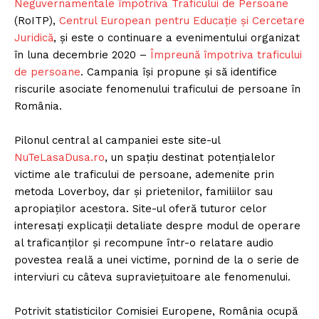
Neguvernamentale împotriva Traficului de Persoane
(RoITP),
Centrul European pentru Educație și Cercetare
Juridică
, și este o continuare a evenimentului organizat
în luna decembrie 2020 –
Împreună împotriva traficului
de persoane
. Campania își propune și să identifice
riscurile asociate fenomenului traficului de persoane în
România.
Pilonul central al campaniei este site-ul
NuTeLasaDusa.ro
, un spațiu destinat potențialelor
victime ale traficului de persoane, ademenite prin
metoda Loverboy, dar și prietenilor, familiilor sau
apropiaților acestora. Site-ul oferă tuturor celor
interesați explicații detaliate despre modul de operare
al traficanților și recompune într-o relatare audio
povestea reală a unei victime, pornind de la o serie de
interviuri cu câteva supraviețuitoare ale fenomenului.
Potrivit statisticilor Comisiei Europene, România ocupă