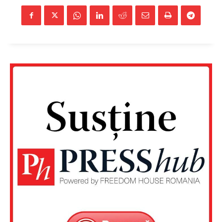
Un proiect
FREEDOM HOUSE ROMÂNIA
PRESShub
Despre noi / Echipa
Proiecte editoriale