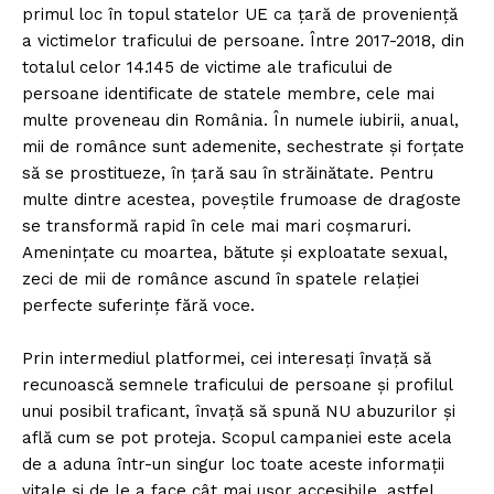
primul loc în topul statelor UE ca țară de proveniență
a victimelor traficului de persoane. Între 2017-2018, din
totalul celor 14.145 de victime ale traficului de
persoane identificate de statele membre, cele mai
multe proveneau din România. În numele iubirii, anual,
mii de românce sunt ademenite, sechestrate și forțate
să se prostitueze, în țară sau în străinătate. Pentru
multe dintre acestea, poveștile frumoase de dragoste
se transformă rapid în cele mai mari coșmaruri.
Amenințate cu moartea, bătute și exploatate sexual,
zeci de mii de românce ascund în spatele relației
perfecte suferințe fără voce.
Prin intermediul platformei, cei interesați învață să
recunoască semnele traficului de persoane și profilul
unui posibil traficant, învață să spună NU abuzurilor și
află cum se pot proteja. Scopul campaniei este acela
de a aduna într-un singur loc toate aceste informații
vitale și de le a face cât mai ușor accesibile, astfel