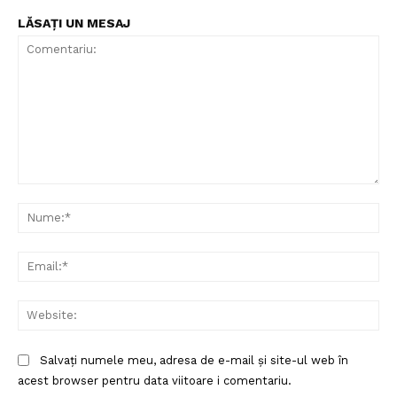
LĂSAȚI UN MESAJ
Comentariu:
Nu
Ema
Web
Salvați numele meu, adresa de e-mail și site-ul web în
acest browser pentru data viitoare i comentariu.