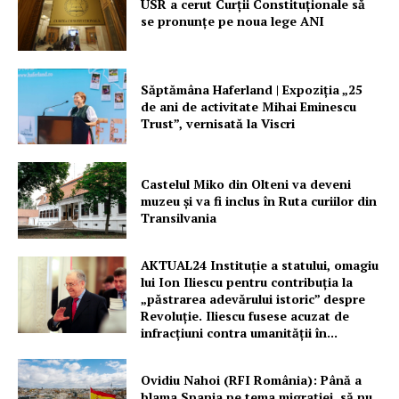
USR a cerut Curții Constituționale să
se pronunțe pe noua lege ANI
Săptămâna Haferland | Expoziţia „25
de ani de activitate Mihai Eminescu
Trust”, vernisată la Viscri
Castelul Miko din Olteni va deveni
muzeu şi va fi inclus în Ruta curiilor din
Transilvania
AKTUAL24 Instituție a statului, omagiu
lui Ion Iliescu pentru contribuția la
„păstrarea adevărului istoric” despre
Revoluție. Iliescu fusese acuzat de
infracțiuni contra umanității în...
Ovidiu Nahoi (RFI România): Până a
blama Spania pe tema migrației, să nu