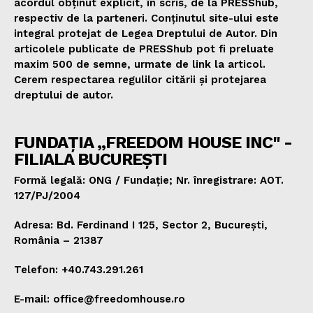
acordul obținut explicit, în scris, de la PRESShub,
respectiv de la parteneri. Conținutul site-ului este
integral protejat de Legea Dreptului de Autor. Din
articolele publicate de PRESShub pot fi preluate
maxim 500 de semne, urmate de link la articol.
Cerem respectarea regulilor citării și protejarea
dreptului de autor.
FUNDAȚIA „FREEDOM HOUSE INC" -
FILIALA BUCUREȘTI
Formă legală: ONG / Fundație; Nr. înregistrare: AOT.
127/PJ/2004
Adresa: Bd. Ferdinand I 125, Sector 2, București,
România – 21387
Telefon: +40.743.291.261
E-mail: office@freedomhouse.ro