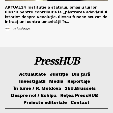
AKTUAL24 Instituție a statului, omagiu lui Ion
Iliescu pentru contribuția la „păstrarea adevărului
istoric” despre Revoluție. Iliescu fusese acuzat de
infracțiuni contra umanității în...
06/08/2026
PressHUB
Actualitate
Justiție
Din țară
Investigații
Mediu
Reportaje
În lume / R. Moldova
2EU.Brussels
Despre noi / Echipa
Rețea PressHUB
Proiecte editoriale
Contact