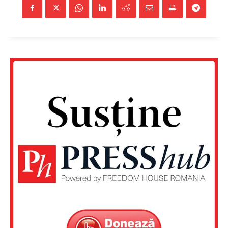
Un proiect
FREEDOM HOUSE ROMÂNIA
PRESShub
Despre noi / Echipa
Proiecte editoriale
Rețea
Contact