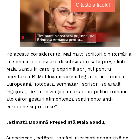
Citește articolul
Pe aceste considerente, Mai mulți scriitori din România
au semnat o scrisoare deschisă adresată președintei
Maia Sandu în care îți exprimă sprijinul pentru
orientarea R. Moldova înspre integrarea în Uniunea
Europeană. Totodată, semnatarii scrisorii se arată
îngrijorați de „intervențiile unor actori politici români
ale căror gesturi alimentează sentimente anti-
europene și pro-ruse”:
„
Stimată Doamnă Președintă Maia Sandu,
Subsemnații, cetățeni români interesați deopotrivă de