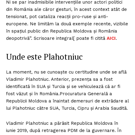
Ni se par inadmisibile intervențiile unor actori politici
din România ale căror gesturi, în acest context atât de
tensionat, pot cataliza reacții pro-ruse și anti-
europene. Ne limităm la două exemple recente, vizibile
în spațiul public din Republica Moldova și România
deopotrivă”. Scrisoare integral[ poate fi citită
AICI
.
Unde este Plahotniuc
La moment, nu se cunoaşte cu certitudine unde se află
Vladimir Plahotniuc. Anterior, prezenţa sa a fost
identificată în SUA şi Turcia şi se vehiculează că ar fi
fost văzut şi în România.Procuratura Generală a
Republicii Moldova a înaintat demersuri de extrădare al
lui Plahotniuc către SUA, Turcia, Cipru şi Arabia Saudită.
Vladimir Plahotniuc a părăsit Republica Moldova în
iunie 2019, după retragerea PDM de la guvernare. În