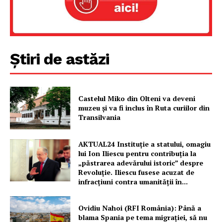
Știri de astăzi
Castelul Miko din Olteni va deveni
muzeu şi va fi inclus în Ruta curiilor din
Transilvania
AKTUAL24 Instituție a statului, omagiu
lui Ion Iliescu pentru contribuția la
„păstrarea adevărului istoric” despre
Revoluție. Iliescu fusese acuzat de
infracțiuni contra umanității în...
Ovidiu Nahoi (RFI România): Până a
blama Spania pe tema migrației, să nu