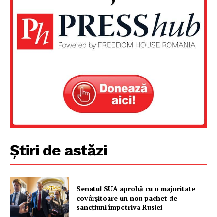
Un proiect
FREEDOM HOUSE ROMÂNIA
PRESShub
Despre noi / Echipa
Proiecte editoriale
Știri de astăzi
Rețea
Contact
Senatul SUA aprobă cu o majoritate
covârșitoare un nou pachet de
sancțiuni împotriva Rusiei