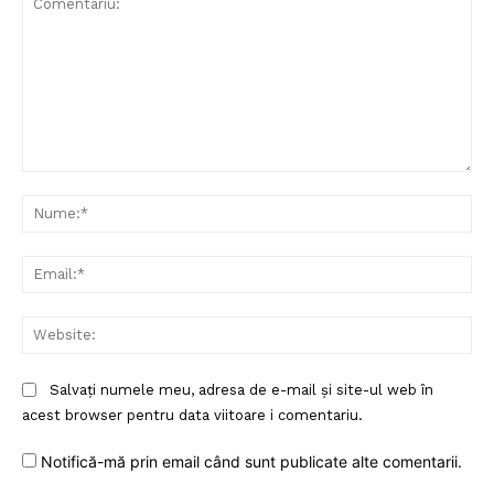
Comentariu:
Nu
Ema
Web
Salvați numele meu, adresa de e-mail și site-ul web în
acest browser pentru data viitoare i comentariu.
Notifică-mă prin email când sunt publicate alte comentarii.