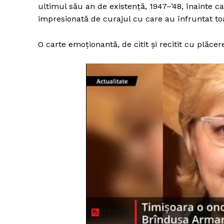
ultimul său an de existență, 1947–’48, înainte ca
impresionată de curajul cu care au înfruntat toa
O carte emoționantă, de citit și recitit cu plăcer
Un pro
FREEDOM
ROMÂ