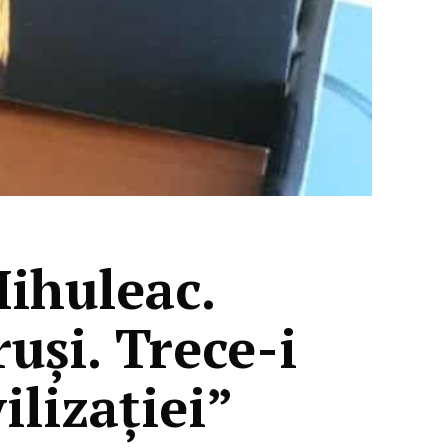
Mihuleac.
uși. Trece-i
ilizației”