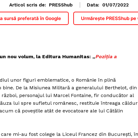
Articol scris de:
PRESShub
Data:
01/07/2022
 sursă preferată în Google
Urmărește PRESShub pe
u un nou volum, la Editura Humanitas: „
Poziția a
ediul unor figuri emblematice, o Românie în plină
ine. De la Misiunea Militară a generalului Berthelot, din
război, personajul lui Marcel Fontaine, fir conducător al
ălăuza lui spre sufletul românesc, restituie întreaga căldu
acum că poveștile atât de evocatoare ale lui Cătălin
PRESShub
Despre noi / Echipa
care mi-au fost colege la Liceul Francez din București, î