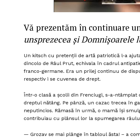
Vă prezentăm în continuare un
unsprezecea și Domnișoarele l
Un kitsch cu pretenții de artă patriotică l-a aju
dincolo de Râul Prut, echivala în cadrul antipat
franco-germane. Era un prilej continuu de disput
respectiv i se cuvenea de drept.
Într-o clasă a școlii din Frenciugi, s-a-ntâmplat
dreptul nătâng. Pe pânză, un cazac trecea în ga
neputincios. Rămasă în urmă, o mamă își smulge
contribuiau cu plânsul lor la spumegarea râulu
— Grozav se mai plânge în tabloul ăsta! – a co