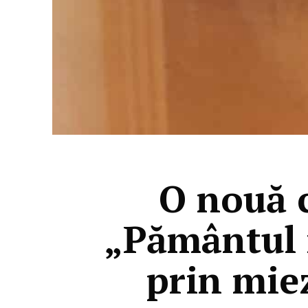
O nouă c
„Pământul n
prin miez