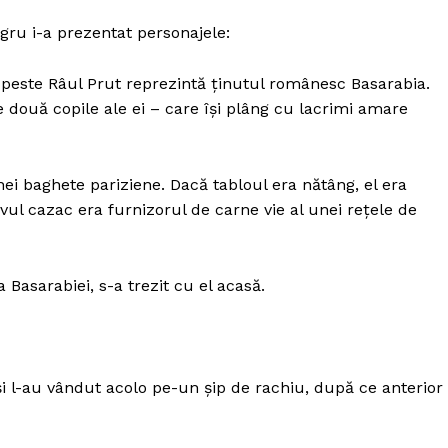
egru i-a prezentat personajele:
 peste Râul Prut reprezintă ținutul românesc Basarabia.
două copile ale ei – care își plâng cu lacrimi amare
i baghete pariziene. Dacă tabloul era nătâng, el era
vul cazac era furnizorul de carne vie al unei rețele de
 Basarabiei, s-a trezit cu el acasă.
l-au vândut acolo pe-un șip de rachiu, după ce anterior 