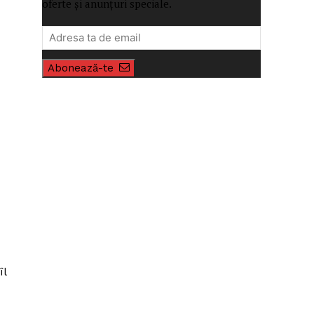
oferte și anunțuri speciale.
Abonează-te
îl