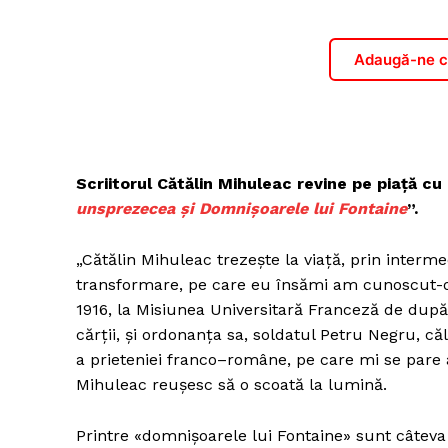
Adaugă-ne ca
Scriitorul Cătălin Mihuleac revine pe piață c
unsprezecea și Domnișoarele lui Fontaine
”.
„Cătălin Mihuleac trezește la viață, prin interm
transformare, pe care eu însămi am cunoscut-o b
1916, la Misiunea Universitară Franceză de după 
cărții, și ordonanța sa, soldatul Petru Negru, c
a prieteniei franco–române, pe care mi se pare 
Mihuleac reușesc să o scoată la lumină.
Printre «domnișoarele lui Fontaine» sunt câteva 