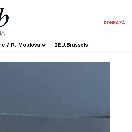
DONEAZĂ
me / R. Moldova
2EU.Brussels