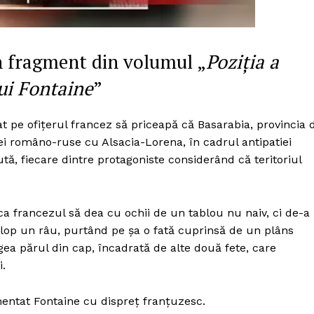
 fragment din volumul „
Poziția a
ui Fontaine
”
tat pe ofițerul francez să priceapă că Basarabia, provincia 
iei româno-ruse cu Alsacia-Lorena, în cadrul antipatiei
ă, fiecare dintre protagoniste considerând că teritoriul
 ca francezul să dea cu ochii de un tablou nu naiv, ci de-a
lop un râu, purtând pe șa o fată cuprinsă de un plâns
a părul din cap, încadrată de alte două fete, care
i.
mentat Fontaine cu dispreț franțuzesc.