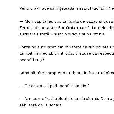
Pentru a-l face să înțeleagă mesajul lucrării, N
— Mon capitaine, copila răpită de cazac și dusă
Femeia disperată e România-mamă, iar celelalte 
surioara furată – sunt Moldova și Muntenia.
Fontaine a mușcat din mustață ca din crusta une
tâmpit iremediabil, întrucât crezuse că respecti
pedofili ruși!
Când să uite complet de tabloul intitulat Răpirea
— Ce caută „capodopera“ asta aici?
— Am cumpărat tabloul de la cârciumă. Doi ruși 
găbjiseră de la școală.