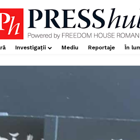
ră
Investigații
Mediu
Reportaje
În lu