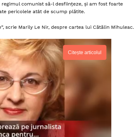
Proiecte editoriale
 regimul comunist să-l desființeze, și am fost foarte
te pericolele atât de scump plătite.
Rețea
Contact
e“, scrie Marily Le Nir, despre cartea lui Cătălin Mihuleac.
iect
 HOUSE
NIA
Citește articolul