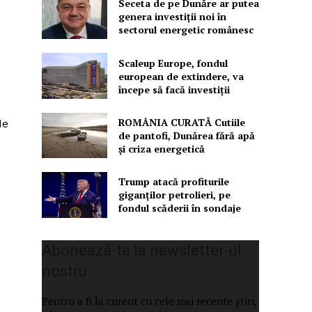
Seceta de pe Dunăre ar putea
genera investiții noi în
sectorul energetic românesc
Scaleup Europe, fondul
european de extindere, va
începe să facă investiții
ROMÂNIA CURATĂ Cutiile
de
de pantofi, Dunărea fără apă
și criza energetică
Trump atacă profiturile
giganților petrolieri, pe
fondul scăderii în sondaje
Abonează-te la newsletter-ul
nostru
Pentru a fi la curent cu cele mai recente știri,