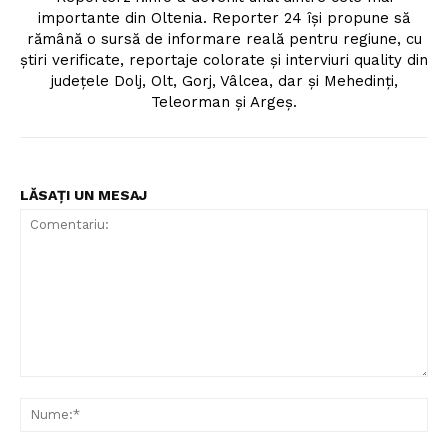
importante din Oltenia. Reporter 24 îşi propune să
rămână o sursă de informare reală pentru regiune, cu
ştiri verificate, reportaje colorate şi interviuri quality din
judeţele Dolj, Olt, Gorj, Vâlcea, dar şi Mehedinţi,
Teleorman şi Argeş.
LĂSAȚI UN MESAJ
Comentariu:
Nu