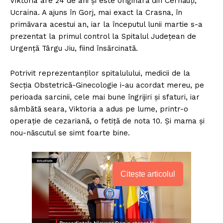
Viktoria are 24 de ani și este originară din Cernăuți,
Ucraina. A ajuns în Gorj, mai exact la Crasna, în
primăvara acestui an, iar la începutul lunii martie s-a
prezentat la primul control la Spitalul Județean de
Urgență Târgu Jiu, fiind însărcinată.
Potrivit reprezentanţilor spitalulului, medicii de la
Secția Obstetrică-Ginecologie i-au acordat mereu, pe
perioada sarcinii, cele mai bune îngrijiri și sfaturi, iar
sâmbătă seara, Viktoria a adus pe lume, printr-o
operație de cezariană, o fetiță de nota 10. Și mama și
nou-născutul se simt foarte bine.
Citește articolul