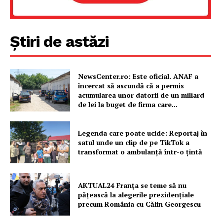
Știri de astăzi
NewsCenter.ro: Este oficial. ANAF a
încercat să ascundă că a permis
acumularea unor datorii de un miliard
de lei la buget de firma care...
Un proiect
FREEDOM HOUSE ROMÂNIA
Legenda care poate ucide: Reportaj în
satul unde un clip de pe TikTok a
transformat o ambulanță într-o țintă
PRESShub
AKTUAL24 Franța se teme să nu
pățească la alegerile prezidențiale
Despre noi / Echipa
precum România cu Călin Georgescu
Proiecte editoriale