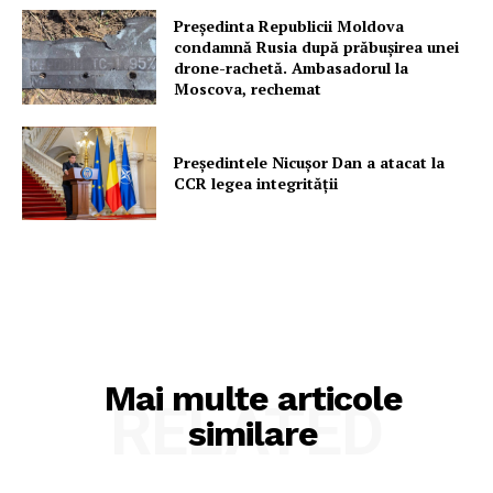
Rețea
Președinta Republicii Moldova
condamnă Rusia după prăbușirea unei
Contact
drone-rachetă. Ambasadorul la
Moscova, rechemat
Președintele Nicușor Dan a atacat la
CCR legea integrității
Mai multe articole
RELATED
similare