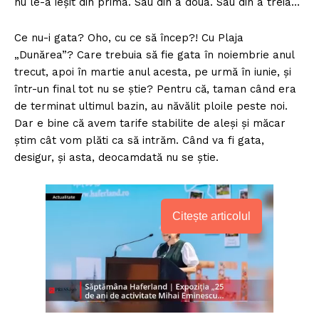
nu le-a ieşit din prima. Sau din a doua. Sau din a treia…
Ce nu-i gata? Oho, cu ce să încep?! Cu Plaja
„Dunărea”? Care trebuia să fie gata în noiembrie anul
trecut, apoi în martie anul acesta, pe urmă în iunie, şi
într-un final tot nu se ştie? Pentru că, taman când era
de terminat ultimul bazin, au năvălit ploile peste noi.
Dar e bine că avem tarife stabilite de aleşi şi măcar
ştim cât vom plăti ca să intrăm. Când va fi gata,
desigur, şi asta, deocamdată nu se ştie.
Citește articolul