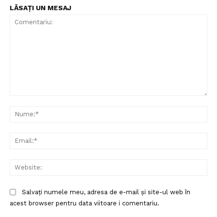
LĂSAȚI UN MESAJ
Comentariu:
Nu
Ema
Web
Salvați numele meu, adresa de e-mail și site-ul web în
acest browser pentru data viitoare i comentariu.