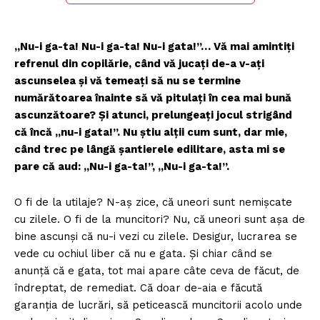
„Nu-i ga-ta! Nu-i ga-ta! Nu-i gata!”… Vă mai amintiţi
refrenul din copilărie, când vă jucaţi de-a v-aţi
ascunselea şi vă temeaţi să nu se termine
numărătoarea înainte să vă pitulaţi în cea mai bună
ascunzătoare? Şi atunci, prelungeaţi jocul strigând
că încă „nu-i gata!”. Nu ştiu alţii cum sunt, dar mie,
când trec pe lângă şantierele edilitare, asta mi se
pare că aud: „Nu-i ga-ta!”, „Nu-i ga-ta!”.
O fi de la utilaje? N-aş zice, că uneori sunt nemişcate
cu zilele. O fi de la muncitori? Nu, că uneori sunt aşa de
bine ascunşi că nu-i vezi cu zilele. Desigur, lucrarea se
vede cu ochiul liber că nu e gata. Şi chiar când se
anunţă că e gata, tot mai apare câte ceva de făcut, de
îndreptat, de remediat. Că doar de-aia e făcută
garanţia de lucrări, să peticească muncitorii acolo unde