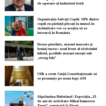
de operare al industriei berii
Organizația Salvați Copiii: 58% dintre
copiii cu părinții plecați la muncă în
străinătate vor ca aceștia să se
întoarcă în România
Drone pierdute, atacuri mascate și
bruiaj rusesc: noul front al războiului
hibrid, posibile atacuri rusești sub
„steag fals”
USR a cerut Curții Constituționale să
se pronunțe pe noua lege ANI
Săptămâna Haferland | Expoziţia „25
de ani de activitate Mihai Eminescu
Trust”, vernisată la Viscri