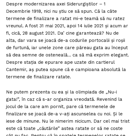
Despre modernizarea axei Siderurgiştilor – 1
Decembrie 1918, nici nu ştiu ce să spun. Că la câte
termene de finalizare a ratat mi-e teamă să nu ratez
vreunul. A fost 31 mai 2021, apoi 14 iulie 2021 şi acum ar
fi, cică, 28 august 2021. Da’ cine garantează? Nu de
alta, dar vara se joacă de-a codurile portocalii şi roşii
de furtună, iar unele zone care păreau gata au început
să dea semne de osteneală… ca să mă exprim elegant.
Despre staţia de epurare ape uzate din cartierul
Cantemir, aş putea spune că e campioana absolută la
termene de finalizare ratate.
Ne putem prezenta cu ea şi la olimpiada de „Nu-i
gata!”, în caz că s-ar organiza vreodată. Revenind la
jocul de la care am pornit, pare că termenele de
finalizare se joacă de-a v-aţi ascunselea cu noi. Şi le
iese de minune. Nu le nimerim nicicum. Dar cel mai trist
este că toate „căutările” astea ratate or să ne coste
cât nu fac. Pentru că în spatele termenelor ratate se