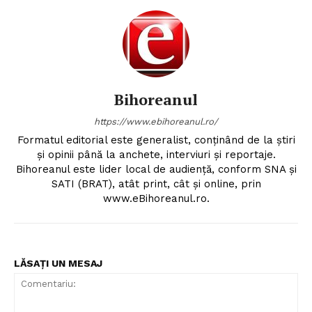
Bihoreanul
https://www.ebihoreanul.ro/
Formatul editorial este generalist, conţinând de la ştiri
şi opinii până la anchete, interviuri şi reportaje.
Bihoreanul este lider local de audienţă, conform SNA şi
SATI (BRAT), atât print, cât şi online, prin
www.eBihoreanul.ro.
LĂSAȚI UN MESAJ