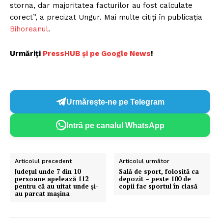
storna, dar majoritatea facturilor au fost calculate
corect”, a precizat Ungur. Mai multe citiți în publicația
Bihoreanul
.
Urmăriți
P
ressHUB și pe Google News
!
Urmărește-ne pe Telegram
Intră pe canalul WhatsApp
Articolul precedent
Articolul următor
Județul unde 7 din 10
Sală de sport, folosită ca
persoane apelează 112
depozit – peste 100 de
pentru că au uitat unde și-
copii fac sportul în clasă
au parcat mașina