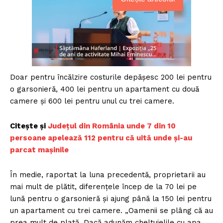
Doar pentru încălzire costurile depăşesc 200 lei pentru
o garsonieră, 400 lei pentru un apartament cu două
camere şi 600 lei pentru unul cu trei camere.
Citește și
Județul din România unde 7 din 10
persoane apelează 112 pentru că uită unde și-au
parcat mașinile
În medie, raportat la luna precedentă, proprietarii au
mai mult de plătit, diferențele încep de la 70 lei pe
lună pentru o garsonieră şi ajung până la 150 lei pentru
un apartament cu trei camere. „Oamenii se plâng că au
prea mult de plată. Dacă adunăm cheltuielile cu apa