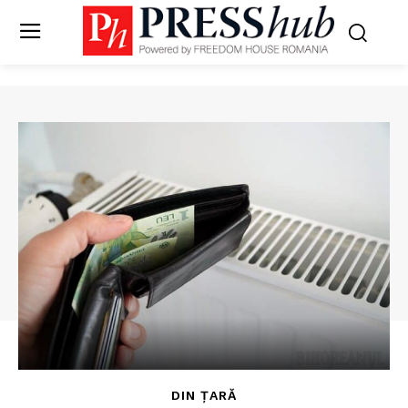
DIN ȚARĂ