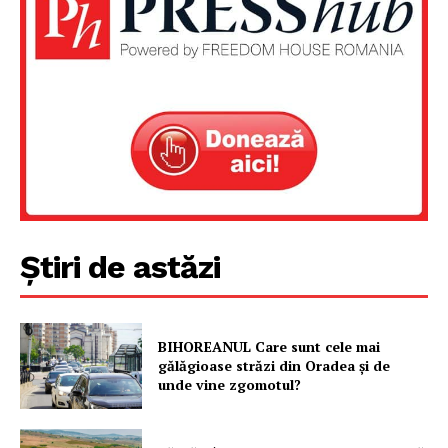
Un proiect
FREEDOM HOUSE ROMÂNIA
PRESShub
Despre noi / Echipa
Știri de astăzi
Proiecte editoriale
Rețea
Contact
BIHOREANUL Care sunt cele mai
gălăgioase străzi din Oradea și de
unde vine zgomotul?