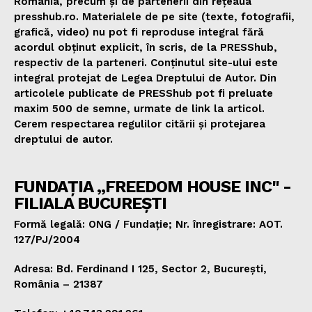
România, precum și de partenerii din rețeaua
presshub.ro. Materialele de pe site (texte, fotografii,
grafică, video) nu pot fi reproduse integral fără
acordul obținut explicit, în scris, de la PRESShub,
respectiv de la parteneri. Conținutul site-ului este
integral protejat de Legea Dreptului de Autor. Din
articolele publicate de PRESShub pot fi preluate
maxim 500 de semne, urmate de link la articol.
Cerem respectarea regulilor citării și protejarea
dreptului de autor.
FUNDAȚIA „FREEDOM HOUSE INC" -
FILIALA BUCUREȘTI
Formă legală: ONG / Fundație; Nr. înregistrare: AOT.
127/PJ/2004
Adresa: Bd. Ferdinand I 125, Sector 2, București,
România – 21387