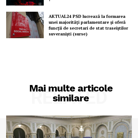
AKTUAL24 PSD lucrează la formarea
unei majorităţi parlamentare și oferă
funcții de secretari de stat traseiștilor
suveraniști (surse)
Mai multe articole
RELATED
similare