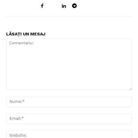
LĂSAȚI UN MESAJ
Comentariu:
Nu
Ema
Web