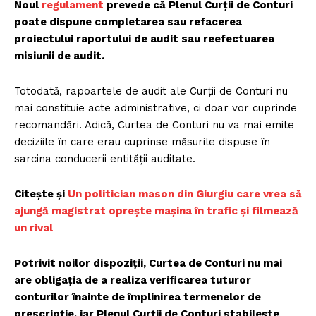
Noul
regulament
prevede că Plenul Curții de Conturi
poate dispune completarea sau refacerea
proiectului raportului de audit sau reefectuarea
misiunii de audit.
Totodată, rapoartele de audit ale Curții de Conturi nu
mai constituie acte administrative, ci doar vor cuprinde
recomandări. Adică, Curtea de Conturi nu va mai emite
deciziile în care erau cuprinse măsurile dispuse în
sarcina conducerii entității auditate.
Citește și
Un politician mason din Giurgiu care vrea să
ajungă magistrat oprește mașina în trafic și filmează
un rival
Potrivit noilor dispoziţii, Curtea de Conturi nu mai
are obligaţia de a realiza verificarea tuturor
conturilor înainte de împlinirea termenelor de
prescripţie, iar Plenul Curții de Conturi stabilește