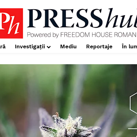
ră
Investigații
Mediu
Reportaje
În lu