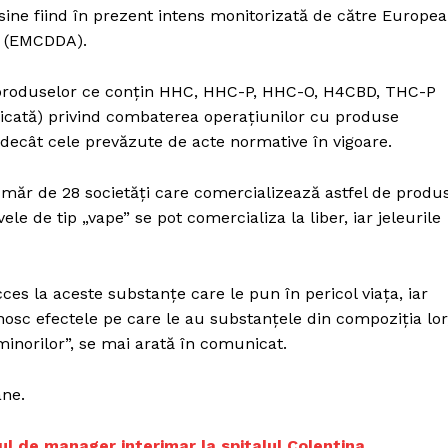
sine fiind în prezent intens monitorizată de către Europe
n (EMCDDA).
 produselor ce conţin HHC, HHC-P, HHC-O, H4CBD, THC-P
blicată) privind combaterea operațiunilor cu produse
e decât cele prevăzute de acte normative în vigoare.
număr de 28 societăți care comercializează astfel de produ
vele de tip „vape” se pot comercializa la liber, iar jeleurile
ces la aceste substanțe care le pun în pericol viața, iar
osc efectele pe care le au substanțele din compoziția lor
 minorilor”, se mai arată în comunicat.
ane.
ul de manager interimar la spitalul Colentina