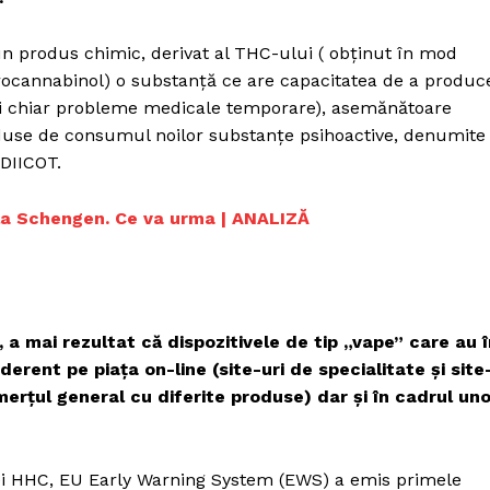
 produs chimic, derivat al THC-ului ( obţinut în mod
rocannabinol) o substanță ce are capacitatea de a produc
ii şi chiar probleme medicale temporare), asemănătoare
duse de consumul noilor substanţe psihoactive, denumite
 DIICOT.
 la Schengen. Ce va urma | ANALIZĂ
, a mai rezultat că dispozitivele de tip „vape” care au 
ent pe piaţa on-line (site-uri de specialitate şi site
merţul general cu diferite produse) dar şi în cadrul uno
nţei HHC, EU Early Warning System (EWS) a emis primele