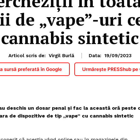
rcheziții în toată
i de „vape”-uri c
cannabis sintetic
Articol scris de:
Virgil Burlă
Data:
19/09/2023
 sursă preferată în Google
Urmărește PRESShub pe
i au deschis un dosar penal și fac la această oră peste 
țara de dispozitive de tip „vape” cu cannabis sintetic
escoperit că aceștia vând online sau în magazinele din