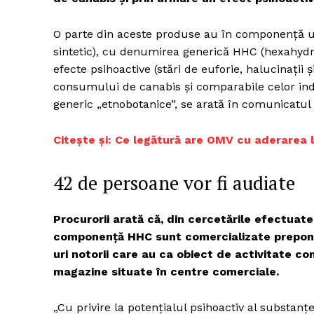
O parte din aceste produse au în componenţă un
sintetic), cu denumirea generică HHC (hexahyd
efecte psihoactive (stări de euforie, halucinaţ
consumului de canabis şi comparabile celor in
generic „etnobotanice”, se arată în comunicatul
Citește și: Ce legătură are OMV cu aderarea
42 de persoane vor fi audiate
Procurorii arată că, din cercetările efectuate
componenţă HHC sunt comercializate preponder
uri notorii care au ca obiect de activitate co
magazine situate în centre comerciale.
„Cu privire la potenţialul psihoactiv al substa