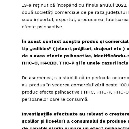
„S-a reținut că începând cu finele anului 2022
două societăți comerciale de pe raza județului I
scop importul, exportul, producerea, fabricarea
Un pro
efecte psihoactive.
FREEDOM
ROMÂ
În acest context aceştia produc și comercial
tip „edibles” ( jeleuri, prăjituri, drajeuri et
de a avea efecte psihoactive, identificându-s
HHC-O, H4CBD, THC-P și în unele cazuri inclu
De asemenea, s-a stabilit că în perioada octom
au produs în vederea comercializării peste 100.
produc efecte psihoactive ( HHC, HHC-P, HHC-O,
persoanelor care le consumă.
Investigațiile efectuate au relevat o creşter
şcolilor şi liceelor) a consumului de produse 
de canabis şi prin urmare un efect psihoactiv