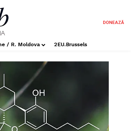
DONEAZĂ
me / R. Moldova
2EU.Brussels