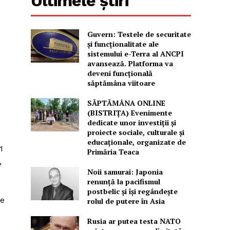
Ultimele știri
Guvern: Testele de securitate
și funcționalitate ale
sistemului e-Terra al ANCPI
avansează. Platforma va
deveni funcțională
săptămâna viitoare
SĂPTĂMÂNA ONLINE
(BISTRIȚA) Evenimente
dedicate unor investiții și
proiecte sociale, culturale și
educaționale, organizate de
1
Primăria Teaca
,
Noii samurai: Japonia
renunță la pacifismul
postbelic și își regândește
le
rolul de putere în Asia
Rusia ar putea testa NATO