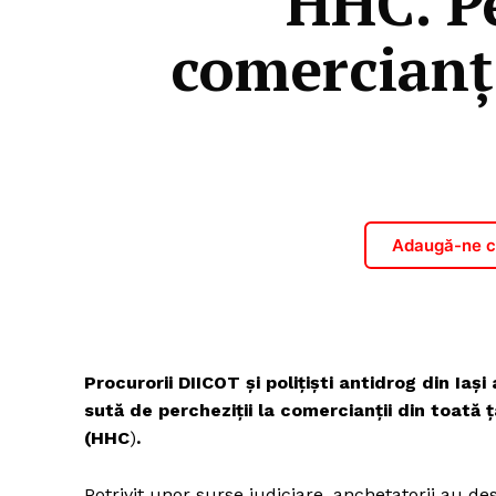
HHC. Pe
comercianți
Adaugă-ne ca
Procurorii DIICOT și polițiști antidrog din Iaș
sută de percheziții la comercianții din toată 
(HHC
)
.
Potrivit unor surse judiciare, anchetatorii au d