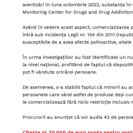
avertizări în luna octombrie 2022, substanţa în 
Monitoring Center for Drugs and Drug Addictio
Având în vedere acest aspect, comercializarea
intră sub incidenţa Legii nr. 194 din 2011 (repu
susceptibile de a avea efecte psihoactive, altel
În urma investigațiilor au fost identificate un 
la nivel național, profitând de faptul că dispoziti
pot fi vândute oricărei persoane.
De asemenea, s-a stabilit faptul că minorii au ac
persoanele care vând astfel de produse deși cun
le comercializează fără nicio restricție inclusiv
Procurorii au anunțat că vor audia 42 de perso
Citește și: 20.000 de euro șpaga pentru post