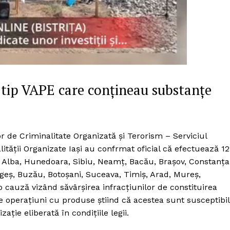
 tip VAPE care conțineau substanțe
lor de Criminalitate Organizată și Terorism – Serviciul
lității Organizate Iași au confrmat oficial că efectuează 12
i, Alba, Hunedoara, Sibiu, Neamț, Bacău, Brașov, Constanța
Argeș, Buzău, Botoșani, Suceava, Timiș, Arad, Mureș,
-o cauză vizând săvârșirea infracțiunilor de constituirea
PRESShub
e operaţiuni cu produse ştiind că acestea sunt susceptibi
aţie eliberată în condiţiile legii.
Despre noi / Echipa