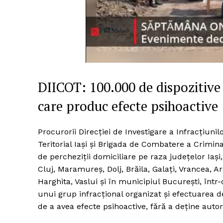
DIICOT: 100.000 de dispozitive
care produc efecte psihoactive
Procurorii Direcției de Investigare a Infracțiuni
Teritorial Iași și Brigada de Combatere a Crimina
de percheziții domiciliare pe raza județelor Iaș
Cluj, Maramureș, Dolj, Brăila, Galați, Vrancea, 
Harghita, Vaslui și în municipiul București, într
unui grup infracţional organizat și efectuarea d
de a avea efecte psihoactive, fără a deţine autoriz