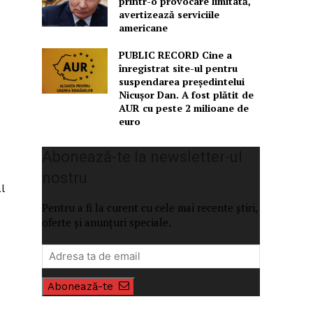
printr-o provocare limitată,
avertizează serviciile
americane
PUBLIC RECORD Cine a
înregistrat site-ul pentru
suspendarea președintelui
Nicușor Dan. A fost plătit de
AUR cu peste 2 milioane de
euro
Abonează-te la newsletter-ul
nostru
l
e
Pentru a fi la curent cu cele mai recente știri,
oferte și anunțuri speciale.
Abonează-te