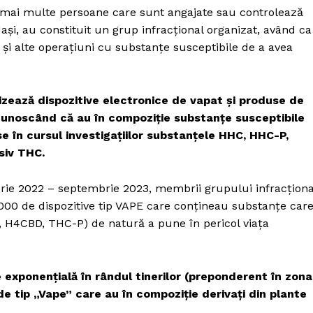
Proiecte editoriale
, mai multe persoane care sunt angajate sau controlează
Rețea
ași, au constituit un grup infracţional organizat, având ca
 şi alte operaţiuni cu substanţe susceptibile de a avea
Contact
iect
 HOUSE
NIA
izează dispozitive electronice de vapat şi produse de
c ) cunoscând că au în compoziție substanţe susceptibile
e în cursul investigațiilor substanțele HHC, HHC-P,
siv THC.
brie 2022 – septembrie 2023, membrii grupului infracționa
000 de dispozitive tip VAPE care conțineau substanțe car
 H4CBD, THC-P) de natură a pune în pericol viața
e exponenţială în rândul tinerilor (preponderent în zona
de tip „Vape” care au în compoziţie derivaţi din plante
.