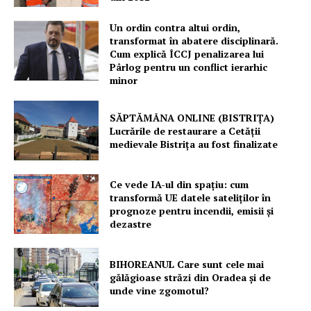
Un ordin contra altui ordin,
transformat în abatere disciplinară.
Cum explică ÎCCJ penalizarea lui
Pârlog pentru un conflict ierarhic
minor
SĂPTĂMÂNA ONLINE (BISTRIȚA)
Lucrările de restaurare a Cetăţii
medievale Bistriţa au fost finalizate
Ce vede IA-ul din spațiu: cum
transformă UE datele sateliților în
prognoze pentru incendii, emisii și
dezastre
Un proiect
FREEDOM HOUSE ROMÂNIA
BIHOREANUL Care sunt cele mai
gălăgioase străzi din Oradea și de
unde vine zgomotul?