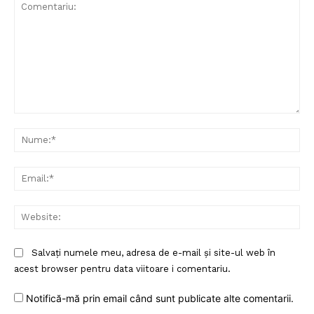
Comentariu:
Nu
Ema
Web
Salvați numele meu, adresa de e-mail și site-ul web în
acest browser pentru data viitoare i comentariu.
Notifică-mă prin email când sunt publicate alte comentarii.