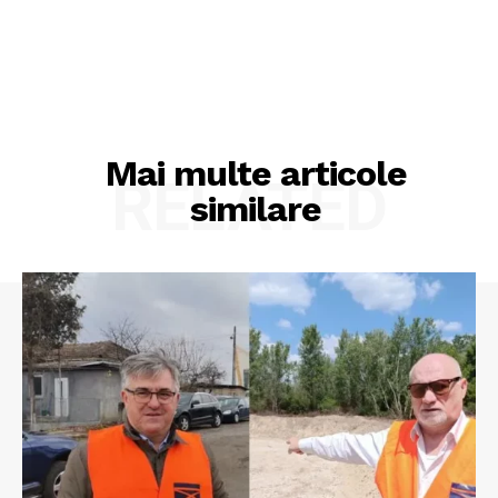
PRESShub
Despre noi / Echipa
Proiecte editoriale
Rețea
Mai multe articole
RELATED
Contact
similare