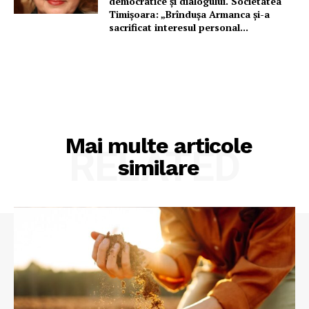
democratice și dialogului. Societatea
Timișoara: „Brîndușa Armanca și-a
sacrificat interesul personal...
PRESShub
Despre noi / Echipa
Proiecte editoriale
Rețea
Contact
Mai multe articole
RELATED
similare