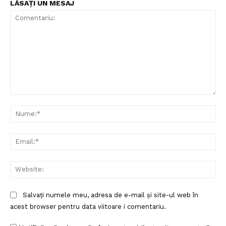
LĂSAȚI UN MESAJ
Comentariu:
Nu
Ema
Web
Salvați numele meu, adresa de e-mail și site-ul web în
acest browser pentru data viitoare i comentariu.