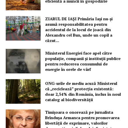
eficientă a muncii în gospodărie
ZIARUL DE IAȘI Primăria Iași nu-și
asumă responsabilitatea pentru
accidentul de la locul de joacă din
Alexandru cel Bun, unde un copil a
căzut...
Ministerul Energiei face apel către
populație, companii și instituții publice
pentru reducerea consumului de
energie în orele de vârf
ONG-urile de mediu acuză Ministerul
că „reciclează” protecția existentă:
doar 2,54% din România, inclus în noul
catalog al biodiversității
Un proiect
FREEDOM HOUSE ROMÂNIA
Timișoara o onorează pe jurnalista
Brîndușa Armanca pentru promovarea
libertății de exprimare, valorilor