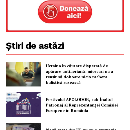
Știri de astăzi
Ucraina în căutare disperată de
apărare antiaeriană: miercuri nu a
Un proiect
reușit să doboare nicio racheta
FREEDOM HOUSE ROMÂNIA
balistică rusească
Festivalul APOLODOR, sub Înaltul
Patronaj al Reprezentanței Comisiei
Europene în România
PRESShub
Despre noi / Echipa
Nouă state din UE nu au o strategie