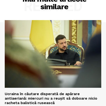
RELATED
similare
Ucraina în căutare disperată de apărare
antiaeriană: miercuri nu a reușit să doboare nicio
racheta balistică rusească