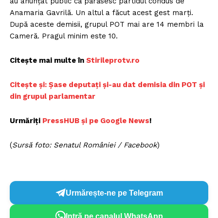
au anunțat public că părăsesc partidul condus de
Anamaria Gavrilă. Un altul a făcut acest gest marți.
După aceste demisii, grupul POT mai are 14 membri la
Cameră. Pragul minim este 10.
Citește mai multe în
Stirileprotv.ro
Citește și: Șase deputați și-au dat demisia din POT și
din grupul parlamentar
Urmăriți
PressHUB și pe Google News
!
(
Sursă foto: Senatul României / Facebook
)
Urmărește-ne pe Telegram
Intră pe canalul WhatsApp