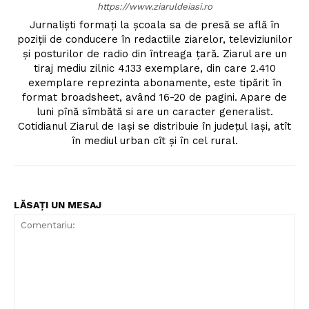
https://www.ziaruldeiasi.ro
Jurnalişti formaţi la şcoala sa de presă se află în
poziţii de conducere în redactiile ziarelor, televiziunilor
şi posturilor de radio din întreaga ţară. Ziarul are un
tiraj mediu zilnic 4.133 exemplare, din care 2.410
exemplare reprezinta abonamente, este tipărit în
format broadsheet, având 16-20 de pagini. Apare de
luni pînă sîmbătă si are un caracter generalist.
Cotidianul Ziarul de Iaşi se distribuie în judeţul Iaşi, atît
în mediul urban cît şi în cel rural.
LĂSAȚI UN MESAJ