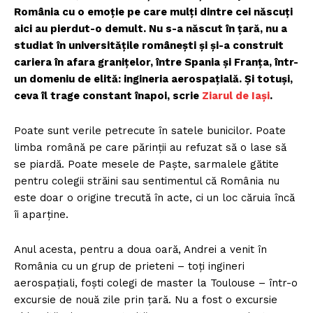
România cu o emoție pe care mulți dintre cei născuți
aici au pierdut-o demult. Nu s-a născut în țară, nu a
studiat în universitățile românești și și-a construit
cariera în afara granițelor, între Spania și Franța, într-
un domeniu de elită: ingineria aerospațială. Și totuși,
ceva îl trage constant înapoi, scrie
Ziarul de Iași
.
Poate sunt verile petrecute în satele bunicilor. Poate
limba română pe care părinții au refuzat să o lase să
se piardă. Poate mesele de Paște, sarmalele gătite
pentru colegii străini sau sentimentul că România nu
este doar o origine trecută în acte, ci un loc căruia încă
îi aparține.
Anul acesta, pentru a doua oară, Andrei a venit în
România cu un grup de prieteni – toți ingineri
aerospațiali, foști colegi de master la Toulouse – într-o
excursie de nouă zile prin țară. Nu a fost o excursie