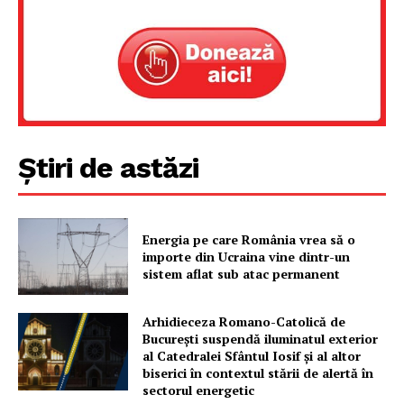
Un proiect
FREEDOM HOUSE ROMÂNIA
Știri de astăzi
PRESShub
Despre noi / Echipa
Energia pe care România vrea să o
Proiecte editoriale
importe din Ucraina vine dintr-un
sistem aflat sub atac permanent
Rețea
Contact
Arhidieceza Romano-Catolică de
București suspendă iluminatul exterior
al Catedralei Sfântul Iosif și al altor
biserici în contextul stării de alertă în
sectorul energetic