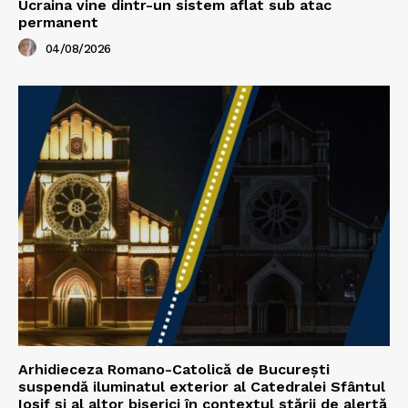
Ucraina vine dintr-un sistem aflat sub atac
permanent
04/08/2026
Arhidieceza Romano-Catolică de București
suspendă iluminatul exterior al Catedralei Sfântul
Iosif și al altor biserici în contextul stării de alertă