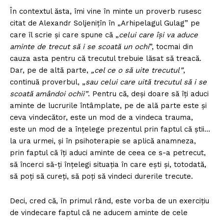
În contextul ăsta, îmi vine în minte un proverb rusesc
citat de Alexandr Soljenițîn în „Arhipelagul Gulag” pe
care îl scrie și care spune că „
celui care își va aduce
aminte de trecut să i se scoată un ochi
”, tocmai din
cauza asta pentru că trecutul trebuie lăsat să treacă.
Dar, pe de altă parte,
„cel ce o să uite trecutul”
,
continuă proverbul, „
sau celui care uită trecutul să i se
scoată amândoi ochii”
. Pentru că, deși doare să îți aduci
aminte de lucrurile întâmplate, pe de ală parte este și
ceva vindecător, este un mod de a vindeca trauma,
este un mod de a înțelege prezentul prin faptul că știi…
la ura urmei, și în psihoterapie se aplică anamneza,
prin faptul că îți aduci aminte de ceea ce s-a petrecut,
să încerci să-ți înțelegi situația în care ești și, totodată,
să poți să cureți, să poți să vindeci durerile trecute.
Deci, cred că, în primul rând, este vorba de un exercițiu
de vindecare faptul că ne aducem aminte de cele