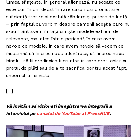
lumea sfințește, în general alienează, nu scoate ce
este bun în om decât în rare cazuri când omul are
suficiență trezire și destulă răbdare și putere de luptă
– prin faptul că vorbim despre oamenii aceștia care nu
s-au frânt avem în față și niște modele extrem de
relevante, mai ales într-o perioadă în care avem
nevoie de modele, în care avem nevoie să vedem ce
înseamnă să fii credincios adevărului, să fii credincios
binelui, să fii credincios lucrurilor în care crezi chiar cu
prețul de plăti sau de a te sacrifica pentru acest fapt,
uneori chiar și viața.
[…]
Vă invităm să vizionați înregistrarea integrală a
interviului pe
canalul de YouTube al PressHUB
: