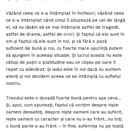
Văzând ceea ce s-a întâmplat în închisori, văzând ceea
ce s-a întâmplat când omul îl abuzează pe cel de lângă
el, să nu lăsăm să se mai întâmple astfel de tragedii,
astfel de drame, astfel de orori. Și faptul că ele sunt în
om și faptul că ele sunt în noi, și că fără o pază
suficient de bună și noi, cu foarte mare ușurință putem
să ajungem în aceeași situație. Și lucrul acesta nu este
câtuși de puțin o platitudine sau un clișeu pe care îl
repet cu adevărat: Și iadul este în noi dacă nu suntem
atenți și noi decidem aceea ce se întâmplă cu sufletul
nostru.
Trecutul este o dovadă foarte bună pentru așa ceva…
Și, apoi, cum spuneați, faptul că vorbim despre niște
oameni deosebiți, despre niște oameni care au suferit,
niște oameni cu caracter și care nu s-au frânt…nu toți,
o bună parte s-au frânt – în fine, suferința nu pe toată