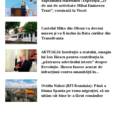
Săptămâna Haferland | Expoziţia „25
de ani de activitate Mihai Eminescu
Trust”, vernisată la Viscri
Castelul Miko din Olteni va deveni
muzeu şi va fi inclus în Ruta curiilor din
Transilvania
AKTUAL24 Instituție a statului, omagiu
lui Ion Iliescu pentru contribuția la
„păstrarea adevărului istoric” despre
Revoluție. Iliescu fusese acuzat de
infracțiuni contra umanității în...
Ovidiu Nahoi (RFI România): Până a
blama Spania pe tema migrației, să nu
uităm cât bine le-a făcut românilor