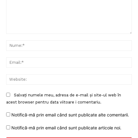
Despre noi / Echipa
Proiecte editoriale
Rețea
Comentariu:
Contact
Nu
Ema
Web
Salvați numele meu, adresa de e-mail și site-ul web în
acest browser pentru data viitoare i comentariu.
Notifică-mă prin email când sunt publicate alte comentarii.
Notifică-mă prin email când sunt publicate articole noi.