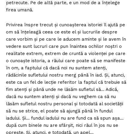
petrecute. Pe de altă parte, e un mod de a înțelege
firea umană.
Privirea înspre trecut și cunoașterea istoriei îl ajută pe
om să înțeleagă ceea ce este el și lucrurile despre
care vorbim și pe care le aducem aminte și le avem în
vedere sunt lucruri care pun înaintea ochilor noștri o
realitate extrem, extrem de cruntă a violenței pe care
o cunoaște istoria, a răului care poate să se manifeste
în om, a faptului că dacă noi nu suntem atenți,
rădăcinile sufletului nostru merg până în iad. Și, atunci,
este ca un fel de lecție referitor la faptul că trebuie să
fim atenți și până unde ne lăsăm sufletul să… Adică,
dacă nu suntem atenți și dacă nu veghem ca să nu
lăsăm sufletul nostru personal și totodată al societății
să nu se strice, el poate să ajungă până în fundul
iadului. Și… fundul iadului nu are fund ca să spun așa…
după cum binele nu are sfârșit, nici răul în jos nu se
oprește. Și, atunci, e totodată, un apel…