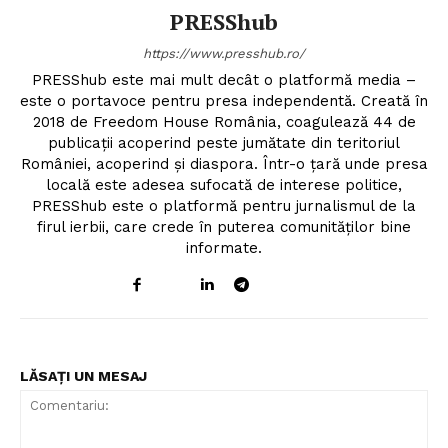
PRESShub
https://www.presshub.ro/
PRESShub este mai mult decât o platformă media –
este o portavoce pentru presa independentă. Creată în
2018 de Freedom House România, coagulează 44 de
publicații acoperind peste jumătate din teritoriul
României, acoperind și diaspora. Într-o țară unde presa
locală este adesea sufocată de interese politice,
PRESShub este o platformă pentru jurnalismul de la
firul ierbii, care crede în puterea comunităților bine
informate.
Un proiect
FREEDOM HOUSE ROMÂNIA
LĂSAȚI UN MESAJ
PRESShub