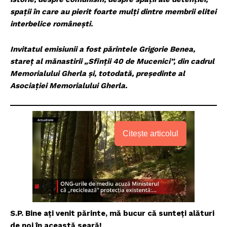
spații în care au pierit foarte mulți dintre membrii elitei
interbelice românești.
Invitatul emisiunii a fost părintele Grigorie Benea,
stareț al mănastirii „Sfinții 40 de Mucenici”, din cadrul
Memorialului Gherla și, totodată, președinte al
Asociației Memorialului Gherla.
Citește articolul
S.P. Bine ați venit părinte, mă bucur că sunteți alături
de noi în această seară!