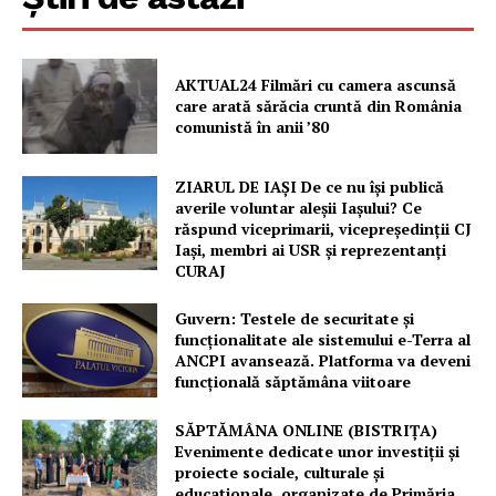
FREEDOM HOUSE ROMÂNIA
AKTUAL24 Filmări cu camera ascunsă
care arată sărăcia cruntă din România
PRESShub
comunistă în anii ’80
Despre noi / Echipa
ZIARUL DE IAȘI De ce nu își publică
averile voluntar aleșii Iașului? Ce
Proiecte editoriale
răspund viceprimarii, vicepreședinții CJ
Rețea
Iași, membri ai USR și reprezentanți
CURAJ
Contact
Guvern: Testele de securitate și
funcționalitate ale sistemului e-Terra al
ANCPI avansează. Platforma va deveni
funcțională săptămâna viitoare
SĂPTĂMÂNA ONLINE (BISTRIȚA)
Evenimente dedicate unor investiții și
proiecte sociale, culturale și
educaționale, organizate de Primăria