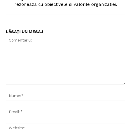
rezoneaza cu obiectivele si valorile organizatiei.
LĂSAȚI UN MESAJ
Comentariu:
Nu
Ema
Web