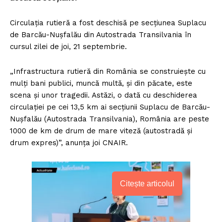
Circulația rutieră a fost deschisă pe secțiunea Suplacu
de Barcău-Nușfalău din Autostrada Transilvania în
cursul zilei de joi, 21 septembrie.
„Infrastructura rutieră din România se construiește cu
mulți bani publici, muncă multă, și din păcate, este
scena și unor tragedii. Astăzi, o dată cu deschiderea
circulației pe cei 13,5 km ai secțiunii Suplacu de Barcău-
Nușfalău (Autostrada Transilvania), România are peste
1000 de km de drum de mare viteză (autostradă și
drum expres)”, anunța joi CNAIR.
Citește articolul