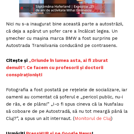
Nici nu s-a inaugurat bine această parte a autostrăzii,
că deja a apărut un șofer care a încălcat legea. Un
șmecher cu mașina marca BMW a fost surprins pe
Autostrada Transilvania conducând pe contrasens.
Citește și
„Oriunde în lumea asta, ai fi zburat
demult”. Ce facem cu profesorii și doctorii
conspiraționiști
Fotografia a fost postată pe rețelele de socializare, iar
oamenii au comentat că șoferul e „pericol public, nu-i
de râs, e de plâns!” „I-o fi spus cineva că la Nusfalau
să coboare de pe Autostradă, să nu tot meargă până la
Cluj?”, a spus un alt internaut. (
Monitorul de Cluj
)
Urmăriți
PressHUB și pe Google News
!