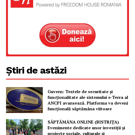
Știri de astăzi
Un proiect
Guvern: Testele de securitate și
FREEDOM HOUSE ROMÂNIA
funcționalitate ale sistemului e-Terra al
ANCPI avansează. Platforma va deveni
funcțională săptămâna viitoare
SĂPTĂMÂNA ONLINE (BISTRIȚA)
Evenimente dedicate unor investiții și
PRESShub
proiecte sociale, culturale și