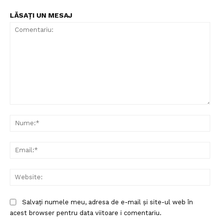
LĂSAȚI UN MESAJ
Comentariu:
Nu
Ema
Web
Salvați numele meu, adresa de e-mail și site-ul web în
acest browser pentru data viitoare i comentariu.