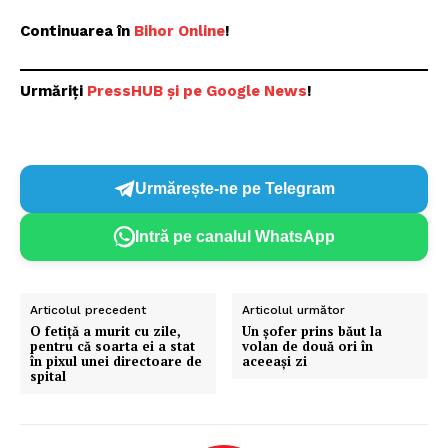
Continuarea în
Bihor Online
!
Urmăriți
P
ressHUB și pe Google News
!
Urmărește-ne pe Telegram
Intră pe canalul WhatsApp
Articolul precedent
Articolul următor
O fetiță a murit cu zile,
Un șofer prins băut la
pentru că soarta ei a stat
volan de două ori în
în pixul unei directoare de
aceeași zi
spital