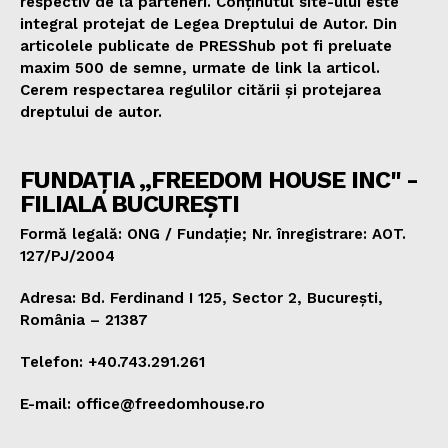
respectiv de la parteneri. Conținutul site-ului este
integral protejat de Legea Dreptului de Autor. Din
articolele publicate de PRESShub pot fi preluate
maxim 500 de semne, urmate de link la articol.
Cerem respectarea regulilor citării și protejarea
dreptului de autor.
FUNDAȚIA „FREEDOM HOUSE INC" -
FILIALA BUCUREȘTI
Formă legală: ONG / Fundație; Nr. înregistrare: AOT.
127/PJ/2004
Adresa: Bd. Ferdinand I 125, Sector 2, București,
România – 21387
Telefon: +40.743.291.261
E-mail: office@freedomhouse.ro