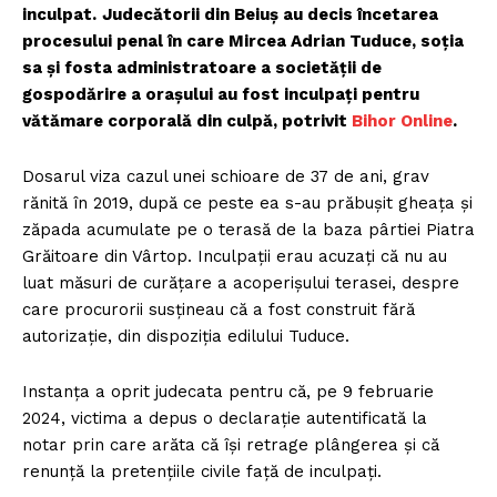
inculpat.
Judecătorii din Beiuș au decis încetarea
procesului penal în care Mircea Adrian Tuduce, soția
sa și fosta administratoare a societății de
gospodărire a orașului au fost inculpați pentru
vătămare corporală din culpă, potrivit
Bihor Online
.
Dosarul viza cazul unei schioare de 37 de ani, grav
rănită în 2019, după ce peste ea s-au prăbușit gheața și
zăpada acumulate pe o terasă de la baza pârtiei Piatra
Grăitoare din Vârtop. Inculpații erau acuzați că nu au
luat măsuri de curățare a acoperișului terasei, despre
care procurorii susțineau că a fost construit fără
autorizație, din dispoziția edilului Tuduce.
Instanța a oprit judecata pentru că, pe 9 februarie
2024, victima a depus o declarație autentificată la
notar prin care arăta că își retrage plângerea și că
renunță la pretențiile civile față de inculpați.