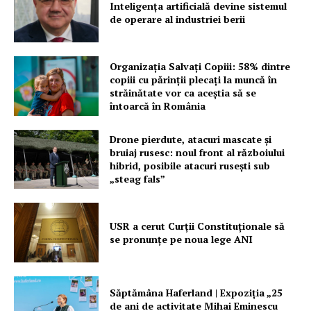
Inteligența artificială devine sistemul
de operare al industriei berii
Organizația Salvați Copiii: 58% dintre
copiii cu părinții plecați la muncă în
străinătate vor ca aceștia să se
întoarcă în România
Drone pierdute, atacuri mascate și
bruiaj rusesc: noul front al războiului
hibrid, posibile atacuri rusești sub
„steag fals”
USR a cerut Curții Constituționale să
se pronunțe pe noua lege ANI
Săptămâna Haferland | Expoziţia „25
de ani de activitate Mihai Eminescu