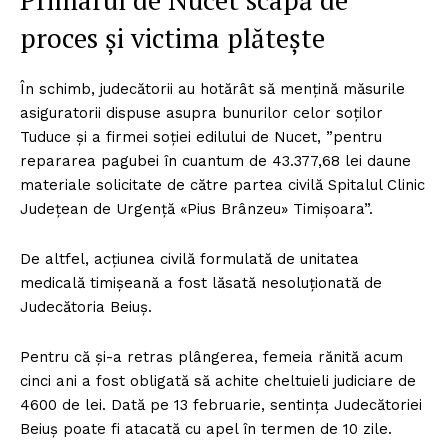
Primarul de Nucet scapă de
proces și victima plătește
În schimb, judecătorii au hotărât să mențină măsurile
asiguratorii dispuse asupra bunurilor celor soților
Tuduce și a firmei soției edilului de Nucet, ”pentru
repararea pagubei în cuantum de 43.377,68 lei daune
materiale solicitate de către partea civilă Spitalul Clinic
Judeţean de Urgenţă «Pius Brânzeu» Timişoara”.
De altfel, acțiunea civilă formulată de unitatea
medicală timișeană a fost lăsată nesoluționată de
Judecătoria Beiuș.
Pentru că și-a retras plângerea, femeia rănită acum
cinci ani a fost obligată să achite cheltuieli judiciare de
4600 de lei. Dată pe 13 februarie, sentința Judecătoriei
Beiuș poate fi atacată cu apel în termen de 10 zile.