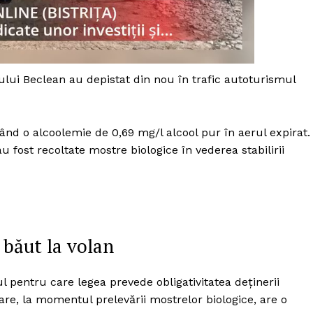
Proiecte editoriale
Rețea
Contact
iect
așului Beclean au depistat din nou în trafic autoturismul
 HOUSE
NIA
ltând o alcoolemie de 0,69 mg/l alcool pur în aerul expirat.
u fost recoltate mostre biologice în vederea stabilirii
s băut la volan
pentru care legea prevede obligativitatea deţinerii
e, la momentul prelevării mostrelor biologice, are o