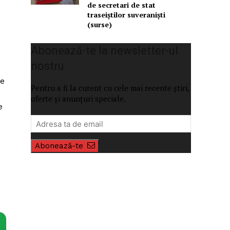
de secretari de stat
traseiștilor suveraniști
(surse)
Abonează-te la newsletter-ul
nostru
de
Pentru a fi la curent cu cele mai recente știri,
oferte și anunțuri speciale.
e
Abonează-te