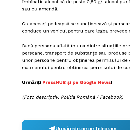
îmbibaţie alcoolică de peste 0,80 g/l alcool pur
sau cu amendă.
Cu aceeaşi pedeapsă se sancţionează şi persoana
conduce un vehicul pentru care legea prevede ob
Dacă persoana aflată în una dintre situaţiile prev
persoane, transport de substanţe sau produse per
unor persoane pentru obţinerea permisului de c
examenului pentru obţinerea permisului de cond
Urmăriți
P
ressHUB și pe Google News
!
(Foto descriptiv: Poliția Română / Facebook)
Urmărește-ne pe Telegram