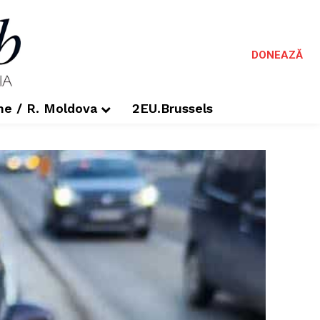
DONEAZĂ
me / R. Moldova
2EU.Brussels