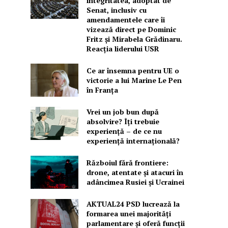
integritatea, adoptat de
Senat, inclusiv cu
amendamentele care îi
vizează direct pe Dominic
Fritz și Mirabela Grădinaru.
Reacția liderului USR
Ce ar însemna pentru UE o
victorie a lui Marine Le Pen
în Franța
Vrei un job bun după
absolvire? Îți trebuie
experiență – de ce nu
experiență internațională?
Războiul fără frontiere:
drone, atentate și atacuri în
adâncimea Rusiei și Ucrainei
AKTUAL24 PSD lucrează la
formarea unei majorităţi
parlamentare și oferă funcții