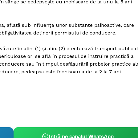
 în sânge se pedepseşte cu închisoare de la unu la 5 ani
, aflată sub influenţa unor substanţe psihoactive, care
ligativitatea deţinerii permisului de conducere.
ăzute în alin. (1) şi alin. (2) efectuează transport public 
iculoase ori se află în procesul de instruire practică a
onducere sau în timpul desfăşurării probelor practice al
ucere, pedeapsa este închisoarea de la 2 la 7 ani.
Intră pe canalul WhatsApp