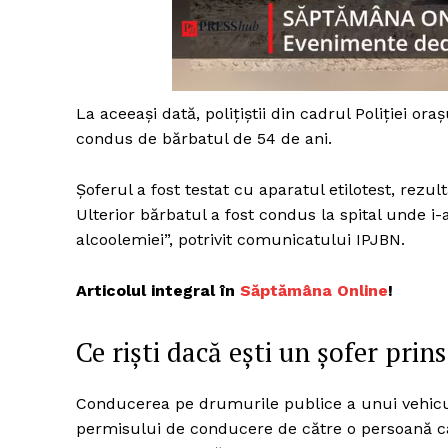
Un pro
La aceeași dată, polițiștii din cadrul Poliției or
FREEDOM
condus de bărbatul de 54 de ani.
ROMÂ
Șoferul a fost testat cu aparatul etilotest, rezu
Ulterior bărbatul a fost condus la spital unde i-a
alcoolemiei”, potrivit comunicatului IPJBN.
Articolul integral în
Săptămâna Online
!
Ce riști dacă ești un șofer prin
Conducerea pe drumurile publice a unui vehicul 
permisului de conducere de către o persoană car