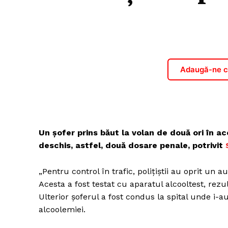
Adaugă-ne ca
Un șofer prins băut la volan de două ori în ace
deschis, astfel, două dosare penale, potrivit
„Pentru control în trafic, polițiștii au oprit u
Acesta a fost testat cu aparatul alcooltest, rezu
Ulterior șoferul a fost condus la spital unde i-au
alcoolemiei.