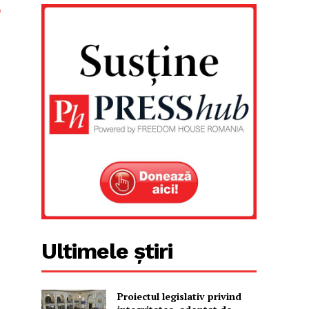
p
Ultimele știri
Proiectul legislativ privind