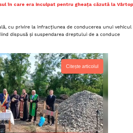
ul în care era inculpat pentru gheața căzută la Vârto
ală, cu privire la infracțiunea de conducerea unui vehicul
 fiind dispusă și suspendarea dreptului de a conduce
Citește articolul
PRESShub
Despre noi / Echipa