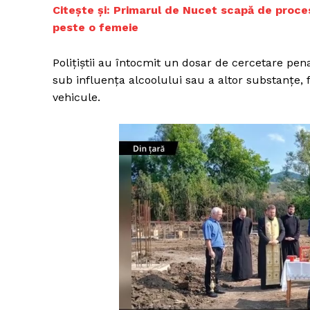
Citește și:
Primarul de Nucet scapă de proces
peste o femeie
Polițiștii au întocmit un dosar de cercetare pen
sub influența alcoolului sau a altor substanțe,
vehicule.